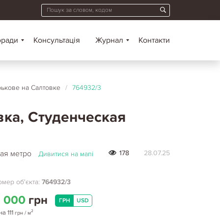
оради
Консультація
Журнал
Контакти
рькове на Салтовке
/
764932/3
вка, Студенческая
кая метро
178
28.07.25
Дивитися на мапі
мер об'єкта:
764932/3
 000
грн
ГРН
USD
2
на
111
грн
/ м