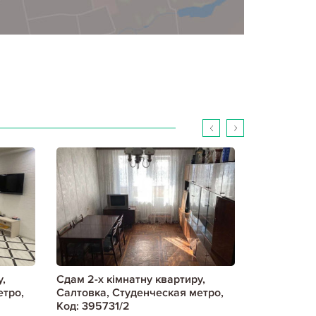
,
Сдам 2-х кімнатну квартиру,
Сдам 2-х к
етро,
Салтовка, Студенческая метро,
Салтовка, 
Код: 395731/2
Код: 79783