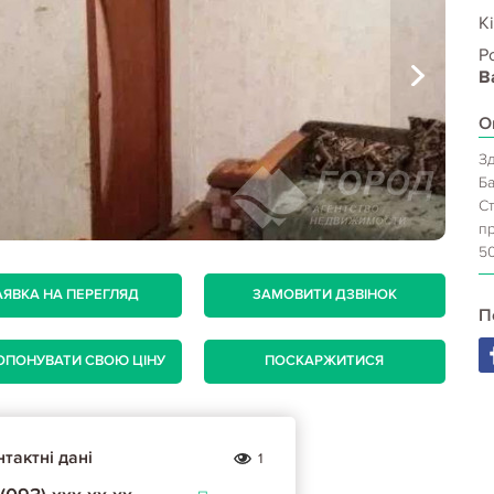
Кі
Р
В
О
Зд
Ба
Ст
п
5
АЯВКА НА ПЕРЕГЛЯД
ЗАМОВИТИ ДЗВІНОК
П
ОПОНУВАТИ СВОЮ ЦІНУ
ПОСКАРЖИТИСЯ
тактні дані
1