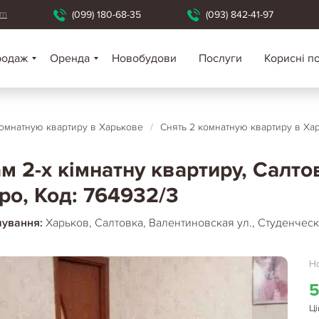
om
(099) 180-68-35
(093) 842-41-97
родаж
Оренда
Новобудови
Послуги
Корисні п
омнатную квартиру в Харькове
/
Снять 2 комнатную квартиру в Ха
м 2-х кімнатну квартиру, Салто
ро, Код: 764932/3
шування:
Харьков, Салтовка, Валентиновская ул., Студенчес
Но
5
Ці