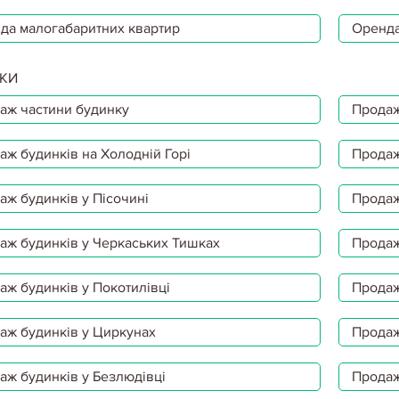
да малогабаритних квартир
Оренда
КИ
аж частини будинку
Продаж
аж будинків на Холодній Горі
Продаж
аж будинків у Пісочині
Продаж
аж будинків у Черкаських Тишках
Продаж
аж будинків у Покотилівці
Продаж
аж будинків у Циркунах
Продаж
аж будинків у Безлюдівці
Продаж