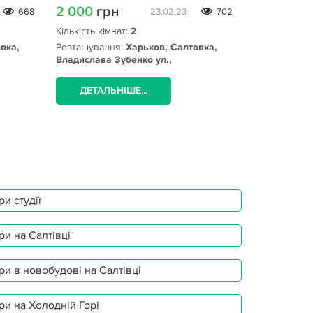
2 000
грн
3 500
гр
668
23.02.23
702
Кількість кімнат:
2
Кількість кім
вка,
Розташування:
Харьков, Салтовка,
Розташуванн
Владислава Зубенко ул.,
Гвардейцев 
Студенческая метро
(Салтовка),
ДЕТАЛЬНІШЕ...
ДЕТАЛЬ
и студії
ри на Салтівці
ри в новобудові на Салтівці
ри на Холодній Горі