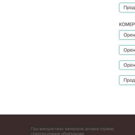
Прод
КОМЕР
Орен
Орен
Орен
Прод
При використанні матеріалів активне (пряме)
гіперпосилання обов'язкове.