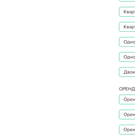
Квар
Квар
Однок
Одно
Двок
ОРЕНД
Орен
Орен
Орен