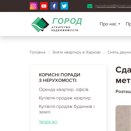
gorodpost@gmail.c
Про нас
П
Головна
/
Зняти квартиру в Харкові
/
Снять двухк
Сда
КОРИСНІ ПОРАДИ
мет
З НЕРУХОМОСТІ:
Оренда квартир, офісів
Розта
Купівля-продаж квартир
Купівля-продаж будинків і
землі
Читати всі