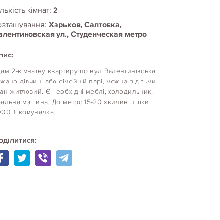
лькість кімнат:
2
озташування:
Харьков, Салтовка,
алентиновская ул., Студенческая метро
пис:
ам 2-кімнатну квартиру по вул Валентинівська.
жано дівчині або сімейній парі, можна з дітьми.
ан житловий. Є необхідні меблі, холодильник,
ральна машина. До метро 15-20 хвилин пішки.
000 + комуналка.
оділитися: