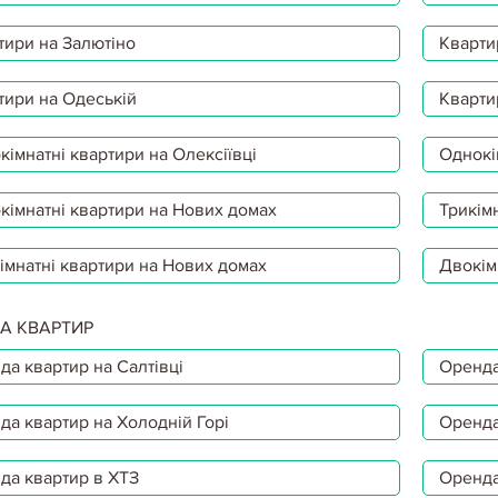
тири на Залютіно
Кварти
тири на Одеській
Кварти
імнатні квартири на Олексіївці
Однокі
кімнатні квартири на Нових домах
Трикімн
імнатні квартири на Нових домах
Двокім
А КВАРТИР
да квартир на Салтівці
Оренда
да квартир на Холодній Горі
Оренда
да квартир в ХТЗ
Оренда