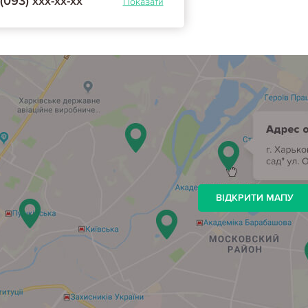
(093) ххх-хх-хх
Показати
ВІДКРИТИ МАПУ