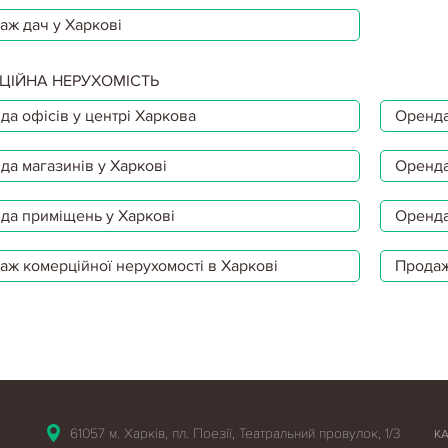
аж дач у Харкові
ЦІЙНА НЕРУХОМІСТЬ
да офісів у центрі Харкова
Оренда
да магазинів у Харкові
Оренда
да приміщень у Харкові
Оренда
аж комерційної нерухомості в Харкові
Продаж
61057 м. Харків, пл. Поезії, Театральний провулок, 1/3
К