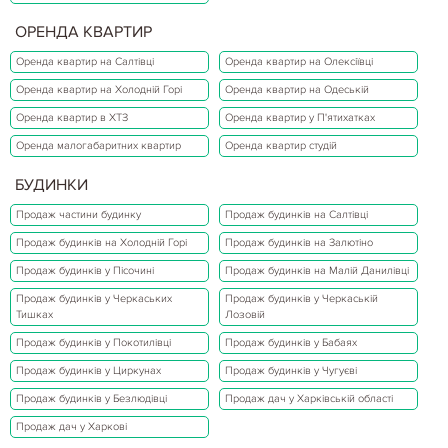
ОРЕНДА КВАРТИР
Оренда квартир на Салтівці
Оренда квартир на Олексіївці
Оренда квартир на Холодній Горі
Оренда квартир на Одеській
Оренда квартир в ХТЗ
Оренда квартир у П'ятихатках
Оренда малогабаритних квартир
Оренда квартир студій
БУДИНКИ
Продаж частини будинку
Продаж будинків на Салтівці
Продаж будинків на Холодній Горі
Продаж будинків на Залютіно
Продаж будинків у Пісочині
Продаж будинків на Малій Данилівці
Продаж будинків у Черкаських
Продаж будинків у Черкаській
Тишках
Лозовій
Продаж будинків у Покотилівці
Продаж будинків у Бабаях
Продаж будинків у Циркунах
Продаж будинків у Чугуєві
Продаж будинків у Безлюдівці
Продаж дач у Харківській області
Продаж дач у Харкові