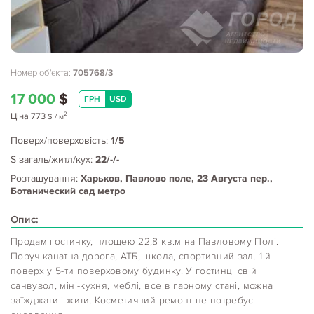
Номер об'єкта:
705768/3
17 000
$
ГРН
USD
2
Ціна
773
$
/ м
Поверх/поверховість:
1/5
S загаль/житл/кух:
22/-/-
Розташування:
Харьков, Павлово поле, 23 Августа пер.,
Ботанический сад метро
Опис:
Продам гостинку, площею 22,8 кв.м на Павловому Полі.
Поруч канатна дорога, АТБ, школа, спортивний зал. 1-й
поверх у 5-ти поверховому будинку. У гостинці свій
санвузол, міні-кухня, меблі, все в гарному стані, можна
заїжджати і жити. Косметичний ремонт не потребує