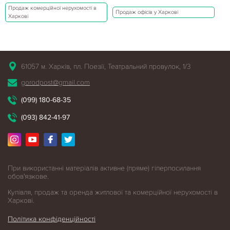
Продаж комерційної нерухомості в
Продаж офісів у Харкові
Харкові
61057 м. Харків, пл. Поезії, Театральний провулок, 1/3
gorodpost@gmail.com
(099) 180-68-35
(093) 842-41-97
При використанні матеріалів активне (пряме) гіперпосилання
обов'язкове.
Купівля, продаж та оренда житлової
та комерційної нерухомості в
Харкові.
Політика конфіденційності