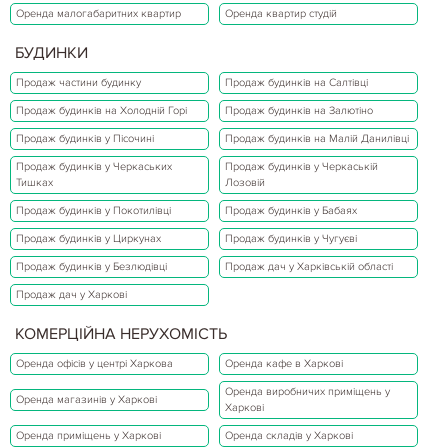
Оренда малогабаритних квартир
Оренда квартир студій
БУДИНКИ
Продаж частини будинку
Продаж будинків на Салтівці
Продаж будинків на Холодній Горі
Продаж будинків на Залютіно
Продаж будинків у Пісочині
Продаж будинків на Малій Данилівці
Продаж будинків у Черкаських
Продаж будинків у Черкаській
Тишках
Лозовій
Продаж будинків у Покотилівці
Продаж будинків у Бабаях
Продаж будинків у Циркунах
Продаж будинків у Чугуєві
Продаж будинків у Безлюдівці
Продаж дач у Харківській області
Продаж дач у Харкові
КОМЕРЦІЙНА НЕРУХОМІСТЬ
Оренда офісів у центрі Харкова
Оренда кафе в Харкові
Оренда виробничих приміщень у
Оренда магазинів у Харкові
Харкові
Оренда приміщень у Харкові
Оренда складів у Харкові