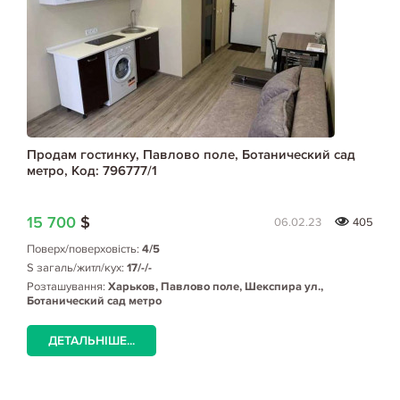
Продам гостинку, Павлово поле, Ботанический сад
метро, Код: 796777/1
15 700
$
06.02.23
405
Поверх/поверховість:
4/5
S загаль/житл/кух:
17/-/-
Розташування:
Харьков, Павлово поле, Шекспира ул.,
Ботанический сад метро
ДЕТАЛЬНІШЕ...