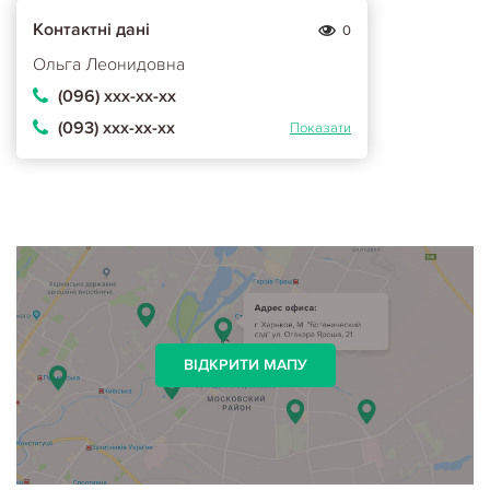
Контактні дані
0
Ольга Леонидовна
(096) ххх-хх-хх
(093) ххх-хх-хх
Показати
ВІДКРИТИ МАПУ