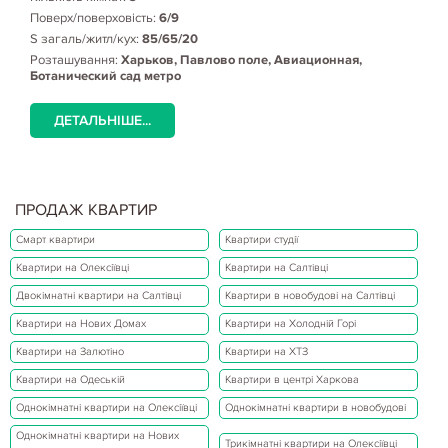
Поверх/поверховість:
6/9
S загаль/житл/кух:
85/65/20
Розташування:
Харьков, Павлово поле, Авиационная,
Ботанический сад метро
ДЕТАЛЬНІШЕ...
ПРОДАЖ КВАРТИР
Смарт квартири
Квартири студії
Квартири на Олексіївці
Квартири на Салтівці
Двокімнатні квартири на Салтівці
Квартири в новобудові на Салтівці
Квартири на Нових Домах
Квартири на Холодній Горі
Квартири на Залютіно
Квартири на ХТЗ
Квартири на Одеській
Квартири в центрі Харкова
Однокімнатні квартири на Олексіївці
Однокімнатні квартири в новобудові
Однокімнатні квартири на Нових
Трикімнатні квартири на Олексіївці