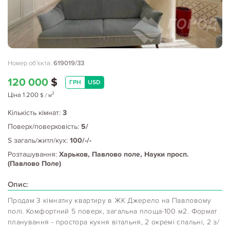
Номер об'єкта:
619019/33
120 000
$
ГРН
USD
2
Ціна
1 200
$
/ м
Кількість кімнат:
3
Поверх/поверховість:
5/
S загаль/житл/кух:
100/-/-
Розташування:
Харьков, Павлово поле, Науки просп.
(Павлово Поле)
Опис:
Продам 3 кімнатну квартиру в ЖК Джерело на Павловому
полі. Комфортний 5 поверх, загальна площа-100 м2. Формат
планування - простора кухня вітальня, 2 окремі спальні, 2 з/