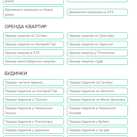
домах
Двокімнатні квартири на Нових
Двокімнатні квартири на ХТЗ
домах
ОРЕНДА КВАРТИР
Оренда квартир на Салтівці
Оренда квартир на Олексіївці
Оренда квартир на Холодній Горі
Оренда квартир на Одеській
Оренда квартир в ХТЗ
Оренда квартир у П'ятихатках
Оренда малогабаритних квартир
Оренда квартир студій
БУДИНКИ
Продаж частини будинку
Продаж будинків на Салтівці
Продаж будинків на Холодній Горі
Продаж будинків на Залютіно
Продаж будинків у Пісочині
Продаж будинків на Малій Данилівці
Продаж будинків у Черкаських
Продаж будинків у Черкаській
Тишках
Лозовій
Продаж будинків у Покотилівці
Продаж будинків у Бабаях
Продаж будинків у Циркунах
Продаж будинків у Чугуєві