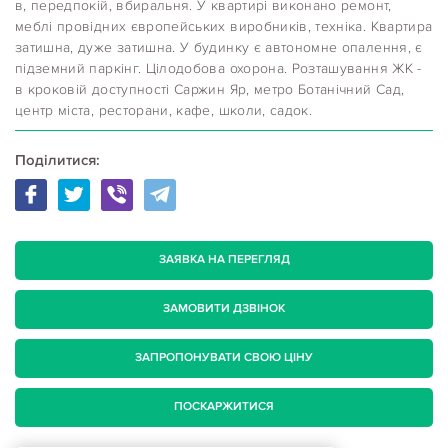
в, передпокій, вбиральня. У квартирі виконано ремонт,
меблі провідних європейських виробників, техніка. Квартира
затишна, дуже затишна. У будинку є автономне опалення, є
підземний паркінг. Цілодобова охорона. Розташування ЖК -
в кроковій доступності Саржин Яр, метро Ботанічний Сад,
центр міста, ресторани, кафе, школи, садок.
Поділитися:
ЗАЯВКА НА ПЕРЕГЛЯД
ЗАМОВИТИ ДЗВІНОК
ЗАПРОПОНУВАТИ СВОЮ ЦІНУ
ПОСКАРЖИТИСЯ