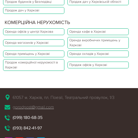
Продаж будинків у Безлюдівці
Продаж дач у Харківській області
Продаж дач у Харкові
КОМЕРЦІЙНА НЕРУХОМІСТЬ
Оренда офісів у центрі Харкова
Оренда кафе в Харкові
Оренда виробничих приміщень у
Оренда магазинів у Харкові
Харкові
Оренда приміщень у Харкові
Оренда складів у Харкові
Продаж комерційної нерухомості в
Продаж офісів у Харкові
Харкові
61057 м. Харків, пл. Поезії, Театральний провулок, 1/3
gorodpost@gmail.com
(099) 180-68-35
(093) 842-41-97