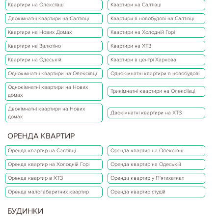
Квартири на Олексіївці
Квартири на Салтівці
Двокімнатні квартири на Салтівці
Квартири в новобудові на Салтівці
Квартири на Нових Домах
Квартири на Холодній Горі
Квартири на Залютіно
Квартири на ХТЗ
Квартири на Одеській
Квартири в центрі Харкова
Однокімнатні квартири на Олексіївці
Однокімнатні квартири в новобудові
Однокімнатні квартири на Нових
Трикімнатні квартири на Олексіївці
домах
Двокімнатні квартири на Нових
Двокімнатні квартири на ХТЗ
домах
ОРЕНДА КВАРТИР
Оренда квартир на Салтівці
Оренда квартир на Олексіївці
Оренда квартир на Холодній Горі
Оренда квартир на Одеській
Оренда квартир в ХТЗ
Оренда квартир у П'ятихатках
Оренда малогабаритних квартир
Оренда квартир студій
БУДИНКИ