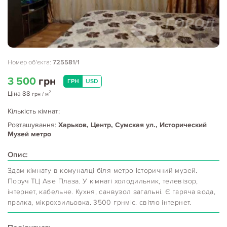
Номер об'єкта:
725581/1
3 500
грн
ГРН
USD
2
Ціна
88
грн
/ м
Кількість кімнат:
Розташування:
Харьков, Центр, Сумская ул., Исторический
Музей метро
Опис:
Здам кімнату в комуналці біля метро Історичний музей.
Поруч ТЦ Аве Плаза. У кімнаті холодильник, телевізор,
інтернет, кабельне. Кухня, санвузол загальні. Є гаряча вода,
пралка, мікрохвильовка. 3500 грнміс. світло інтернет.