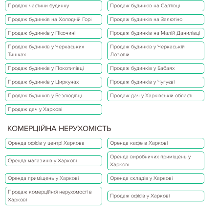
Продаж частини будинку
Продаж будинків на Салтівці
Продаж будинків на Холодній Горі
Продаж будинків на Залютіно
Продаж будинків у Пісочині
Продаж будинків на Малій Данилівці
Продаж будинків у Черкаських
Продаж будинків у Черкаській
Тишках
Лозовій
Продаж будинків у Покотилівці
Продаж будинків у Бабаях
Продаж будинків у Циркунах
Продаж будинків у Чугуєві
Продаж будинків у Безлюдівці
Продаж дач у Харківській області
Продаж дач у Харкові
КОМЕРЦІЙНА НЕРУХОМІСТЬ
Оренда офісів у центрі Харкова
Оренда кафе в Харкові
Оренда виробничих приміщень у
Оренда магазинів у Харкові
Харкові
Оренда приміщень у Харкові
Оренда складів у Харкові
Продаж комерційної нерухомості в
Продаж офісів у Харкові
Харкові