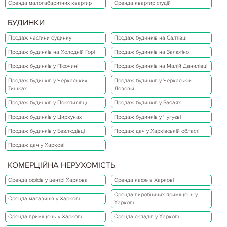
Оренда малогабаритних квартир
Оренда квартир студій
БУДИНКИ
Продаж частини будинку
Продаж будинків на Салтівці
Продаж будинків на Холодній Горі
Продаж будинків на Залютіно
Продаж будинків у Пісочині
Продаж будинків на Малій Данилівці
Продаж будинків у Черкаських
Продаж будинків у Черкаській
Тишках
Лозовій
Продаж будинків у Покотилівці
Продаж будинків у Бабаях
Продаж будинків у Циркунах
Продаж будинків у Чугуєві
Продаж будинків у Безлюдівці
Продаж дач у Харківській області
Продаж дач у Харкові
КОМЕРЦІЙНА НЕРУХОМІСТЬ
Оренда офісів у центрі Харкова
Оренда кафе в Харкові
Оренда виробничих приміщень у
Оренда магазинів у Харкові
Харкові
Оренда приміщень у Харкові
Оренда складів у Харкові