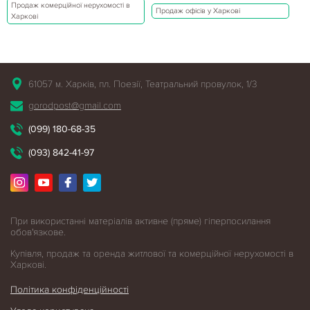
Продаж комерційної нерухомості в
Продаж офісів у Харкові
Харкові
61057 м. Харків, пл. Поезії, Театральний провулок, 1/3
gorodpost@gmail.com
(099) 180-68-35
(093) 842-41-97
При використанні матеріалів активне (пряме) гіперпосилання
обов'язкове.
Купівля, продаж та оренда житлової
та комерційної нерухомості в
Харкові.
Політика конфіденційності