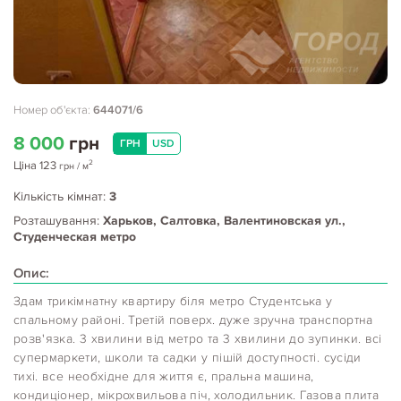
Номер об'єкта:
644071/6
8 000
грн
ГРН
USD
2
Ціна
123
грн
/ м
Кількість кімнат:
3
Розташування:
Харьков, Салтовка, Валентиновская ул.,
Студенческая метро
Опис:
Здам трикімнатну квартиру біля метро Студентська у
спальному районі. Третій поверх. дуже зручна транспортна
розв'язка. 3 хвилини від метро та 3 хвилини до зупинки. всі
супермаркети, школи та садки у пішій доступності. сусіди
тихі. все необхідне для життя є, пральна машина,
кондиціонер, мікрохвильова піч, холодильник. Газова плита