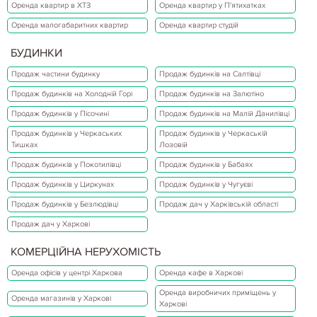
Оренда квартир в ХТЗ
Оренда квартир у П'ятихатках
Оренда малогабаритних квартир
Оренда квартир студій
БУДИНКИ
Продаж частини будинку
Продаж будинків на Салтівці
Продаж будинків на Холодній Горі
Продаж будинків на Залютіно
Продаж будинків у Пісочині
Продаж будинків на Малій Данилівці
Продаж будинків у Черкаських
Продаж будинків у Черкаській
Тишках
Лозовій
Продаж будинків у Покотилівці
Продаж будинків у Бабаях
Продаж будинків у Циркунах
Продаж будинків у Чугуєві
Продаж будинків у Безлюдівці
Продаж дач у Харківській області
Продаж дач у Харкові
КОМЕРЦІЙНА НЕРУХОМІСТЬ
Оренда офісів у центрі Харкова
Оренда кафе в Харкові
Оренда виробничих приміщень у
Оренда магазинів у Харкові
Харкові