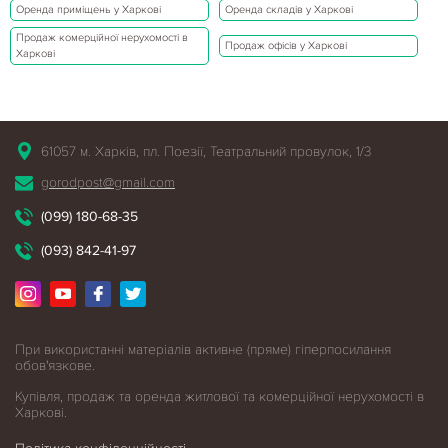
Оренда приміщень у Харкові
Оренда складів у Харкові
Продаж комерційної нерухомості в
Продаж офісів у Харкові
Харкові
61057 м. Харків, пл. Поезії, Театральний провулок, 1/3
gorodpost@gmail.com
(099) 180-68-35
(093) 842-41-97
При використанні матеріалів активне (пряме) гіперпосилання
обов'язкове.
Купівля, продаж та оренда житлової
та комерційної нерухомості в
Харкові.