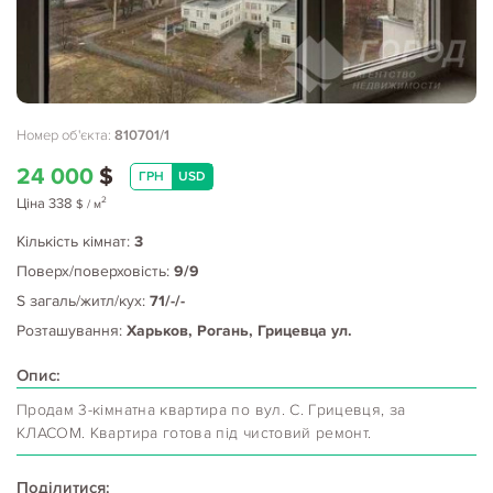
Номер об'єкта:
810701/1
24 000
$
ГРН
USD
2
Ціна
338
$
/ м
Кількість кімнат:
3
Поверх/поверховість:
9/9
S загаль/житл/кух:
71/-/-
Розташування:
Харьков, Рогань, Грицевца ул.
Опис:
Продам 3-кімнатна квартира по вул. С. Грицевця, за
КЛАСОМ. Квартира готова під чистовий ремонт.
Поділитися: