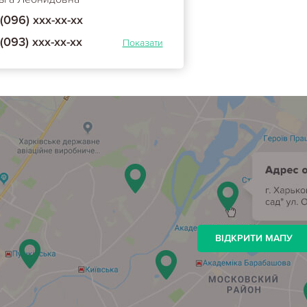
(096) ххх-хх-хх
(093) ххх-хх-хх
Показати
ВІДКРИТИ МАПУ