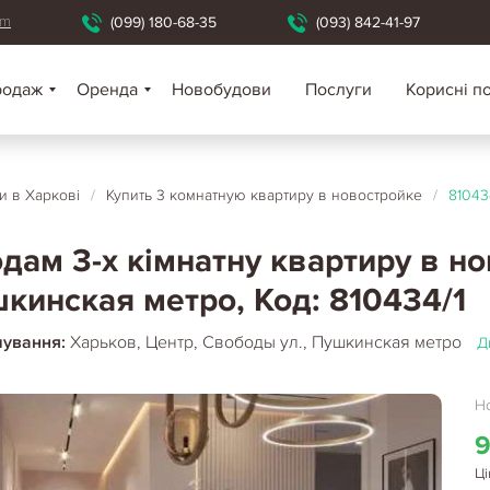
om
(099) 180-68-35
(093) 842-41-97
родаж
Оренда
Новобудови
Послуги
Корисні п
 в Харкові
/
Купить 3 комнатную квартиру в новостройке
/
81043
дам 3-х кімнатну квартиру в но
кинская метро, Код: 810434/1
шування:
Харьков, Центр, Свободы ул., Пушкинская метро
Д
Но
9
Ці