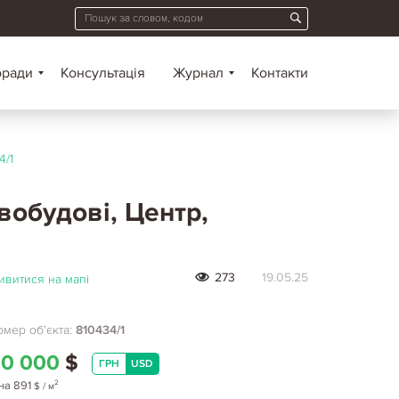
оради
Консультація
Журнал
Контакти
4/1
вобудові, Центр,
273
19.05.25
ивитися на мапі
мер об'єкта:
810434/1
0 000
$
ГРН
USD
2
на
891
$
/ м