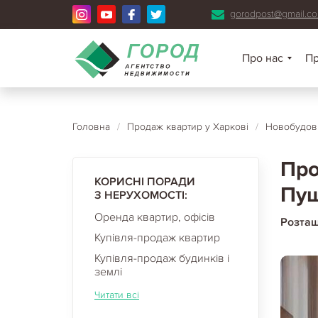
gorodpost@gmail.c
Про нас
П
Головна
/
Продаж квартир у Харкові
/
Новобудови
Про
КОРИСНІ ПОРАДИ
Пуш
З НЕРУХОМОСТІ:
Оренда квартир, офісів
Розта
Купівля-продаж квартир
Купівля-продаж будинків і
землі
Читати всі