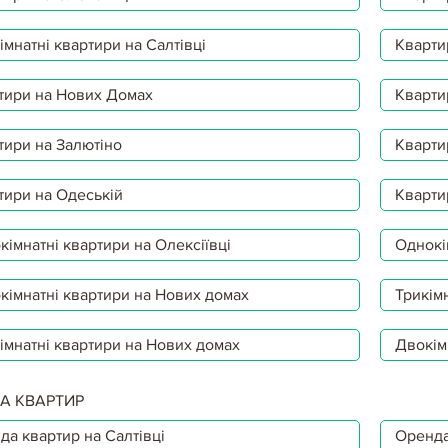
мнатні квартири на Салтівці
Кварти
тири на Нових Домах
Кварти
тири на Залютіно
Кварти
тири на Одеській
Кварти
імнатні квартири на Олексіївці
Однокі
кімнатні квартири на Нових домах
Трикімн
імнатні квартири на Нових домах
Двокім
А КВАРТИР
да квартир на Салтівці
Оренда