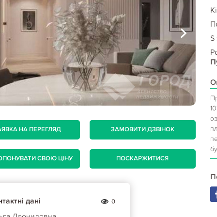
Кі
П
S
Р
П
О
П
10
о
п
АЯВКА НА ПЕРЕГЛЯД
ЗАМОВИТИ ДЗВІНОК
пе
б
ОПОНУВАТИ СВОЮ ЦІНУ
ПОСКАРЖИТИСЯ
П
тактні дані
0
ьга Леонидовна