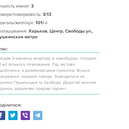
лькість кімнат:
3
оверх/поверховість:
3/13
 загаль/житл/кух:
101/-/-
озташування:
Харьков, Центр, Свободы ул.,
ушкинская метро
пис:
родам 3-кімнатну квартиру в новобудові, площею
1 м2 вільного планування. Під чистове
здоблення, з дизайнерським проєктом. Вільне
ланування, низький поверх. Знаходиться на
ретині Пушкінської та Свободи. Дорогий якісний
удинок, додатково продаю паркінг.
оділитися: