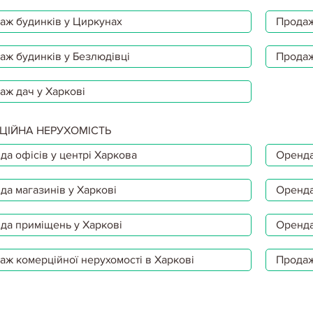
аж будинків у Циркунах
Продаж
аж будинків у Безлюдівці
Продаж
аж дач у Харкові
ЦІЙНА НЕРУХОМІСТЬ
да офісів у центрі Харкова
Оренда
да магазинів у Харкові
Оренда
да приміщень у Харкові
Оренда
аж комерційної нерухомості в Харкові
Продаж