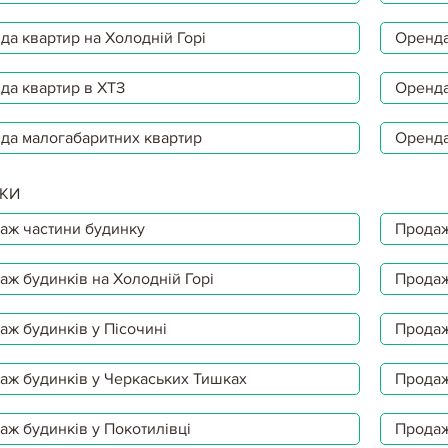
да квартир на Холодній Горі
Оренда
да квартир в ХТЗ
Оренда
да малогабаритних квартир
Оренда
КИ
аж частини будинку
Продаж
аж будинків на Холодній Горі
Продаж
аж будинків у Пісочині
Продаж
аж будинків у Черкаських Тишках
Продаж
аж будинків у Покотилівці
Продаж