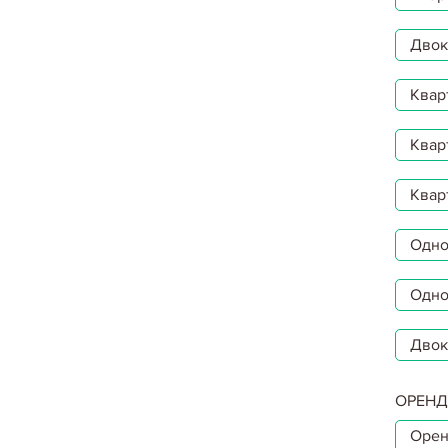
Двокі
Квар
Квар
Квар
Однок
Одно
Двок
ОРЕНД
Орен