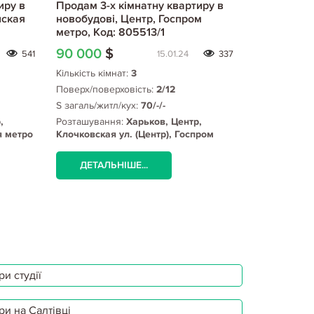
иру в
Продам 3-х кімнатну квартиру в
Продам 3-х
нская
новобудові, Центр, Госпром
новобудові
метро, Код: 805513/1
метро, Код
90 000
$
90 000
$
541
15.01.24
337
Кількість кімнат:
3
Кількість кім
Поверх/поверховість:
2/12
Поверх/пове
S загаль/житл/кух:
70/-/-
S загаль/жит
,
Розташування:
Харьков, Центр,
Розташуванн
я метро
Клочковская ул. (Центр), Госпром
Клочковская 
метро
метро
ДЕТАЛЬНІШЕ...
ДЕТАЛЬ
и студії
ри на Салтівці