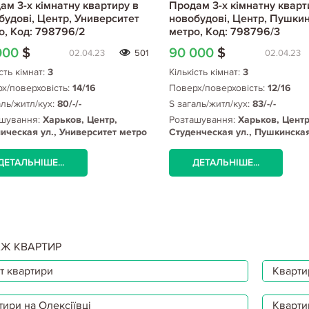
ам 3-х кімнатну квартиру в
Продам 3-х кімнатну кварт
будові, Центр, Университет
новобудові, Центр, Пушки
о, Код: 798796/2
метро, Код: 798796/3
000
$
90 000
$
02.04.23
501
02.04.23
сть кімнат:
3
Кількість кімнат:
3
х/поверховість:
14/16
Поверх/поверховість:
12/16
аль/житл/кух:
80/-/-
S загаль/житл/кух:
83/-/-
шування:
Харьков, Центр,
Розташування:
Харьков, Центр
ическая ул., Университет метро
Студенческая ул., Пушкинска
ДЕТАЛЬНІШЕ...
ДЕТАЛЬНІШЕ...
Ж КВАРТИР
т квартири
Квартир
тири на Олексіївці
Кварти