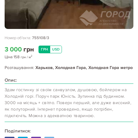
Номер об'єкта:
755108/3
3 000
грн
ГРН
USD
2
Ціна
158
грн
/ м
Розташування:
Харьков, Холодная Гора, Холодная Гора метро
Опис:
Здам гостинку зі своїм санвузлом, душовою, бойлером на
Холодній горі. Поруч парк Юність. Зупинка під будинком.
3000 на місяць + світло. Поверх перший, але дуже високий,
як полуторний. Інтернет проведено, якщо потрібен,
підключіть. Можна з адекватною твариною.
Поділитися: