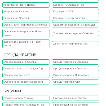
Квартири на Нових Домах
Квартири на Холодній Горі
Квартири на Залютіно
Квартири на ХТЗ
Квартири на Одеській
Квартири в центрі Харкова
Однокімнатні квартири на Олексіївці
Однокімнатні квартири в новобудові
Однокімнатні квартири на Нових
Трикімнатні квартири на Олексіївці
домах
Двокімнатні квартири на Нових
Двокімнатні квартири на ХТЗ
домах
ОРЕНДА КВАРТИР
Оренда квартир на Салтівці
Оренда квартир на Олексіївці
Оренда квартир на Холодній Горі
Оренда квартир на Одеській
Оренда квартир в ХТЗ
Оренда квартир у П'ятихатках
Оренда малогабаритних квартир
Оренда квартир студій
БУДИНКИ
Продаж частини будинку
Продаж будинків на Салтівці
Продаж будинків на Холодній Горі
Продаж будинків на Залютіно