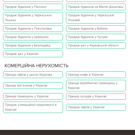
Продаж будинків у Пісочині
Продаж будинків на Малій Данилівці
Продаж будинків у Черкаських
Продаж будинків у Черкаській
Тишках
Лозовій
Продаж будинків у Покотилівці
Продаж будинків у Бабаях
Продаж будинків у Циркунах
Продаж будинків у Чугуєві
Продаж будинків у Безлюдівці
Продаж дач у Харківській області
Продаж дач у Харкові
КОМЕРЦІЙНА НЕРУХОМІСТЬ
Оренда офісів у центрі Харкова
Оренда кафе в Харкові
Оренда виробничих приміщень у
Оренда магазинів у Харкові
Харкові
Оренда приміщень у Харкові
Оренда складів у Харкові
Продаж комерційної нерухомості в
Продаж офісів у Харкові
Харкові