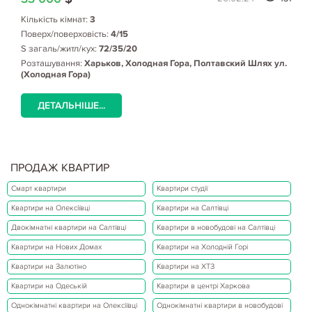
Кількість кімнат:
3
Поверх/поверховість:
4/15
S загаль/житл/кух:
72/35/20
Розташування:
Харьков, Холодная Гора, Полтавский Шлях ул.
(Холодная Гора)
ДЕТАЛЬНІШЕ...
ПРОДАЖ КВАРТИР
Смарт квартири
Квартири студії
Квартири на Олексіївці
Квартири на Салтівці
Двокімнатні квартири на Салтівці
Квартири в новобудові на Салтівці
Квартири на Нових Домах
Квартири на Холодній Горі
Квартири на Залютіно
Квартири на ХТЗ
Квартири на Одеській
Квартири в центрі Харкова
Однокімнатні квартири на Олексіївці
Однокімнатні квартири в новобудові