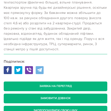
техпаспортом (фактично більше), вільне планування.
Квартира зручна під будь-які дизайнерські рішення, оскільки
має прямокутну форму. За бажанням можна збільшити до
100 кв.м. за рахунок обладнання другого поверху (висота
стелі 4,6 м) або розділити на 2 квартири-студії. Продається
без ремонту у стані від забудовника. Закритий двір,
парковка, відеонагляд, будинок обладнаний ліфтами.
Ідеально підійде як для життя, так і під оренду. Поруч є вся
необхідна інфраструктура, ТРЦ, супермаркети, ринок, 3
станції метро у пішій доступності.
Поділитися:
ЗАЯВКА НА ПЕРЕГЛЯД
ЗАМОВИТИ ДЗВІНОК
ЗАПРОПОНУВАТИ СВОЮ ЦІНУ