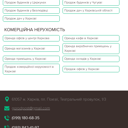
Продаж будинків у Циркунах
Продаж будинків у Чугуєві
Продаж будинків у Безлюдівці
Продаж дач у Харківській області
Продаж дач у Харкові
КОМЕРЦІЙНА НЕРУХОМІСТЬ
Оренда офісів у центрі Харкова
Оренда кафе в Харкові
Оренда виробничих приміщень у
Оренда магазинів у Харкові
Харкові
Оренда приміщень у Харкові
Оренда складів у Харкові
Продаж комерційної нерухомості в
Продаж офісів у Харкові
Харкові
61057 м. Харків, пл. Поезії, Театральний провулок, 1/3
gorodpost@gmail.com
(099) 180-68-35
(093) 842-41-97