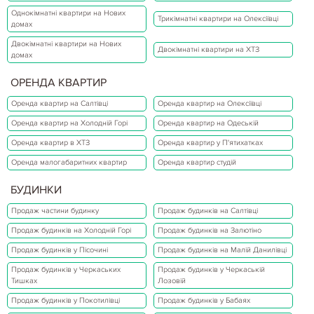
Однокімнатні квартири на Нових
Трикімнатні квартири на Олексіївці
домах
Двокімнатні квартири на Нових
Двокімнатні квартири на ХТЗ
домах
ОРЕНДА КВАРТИР
Оренда квартир на Салтівці
Оренда квартир на Олексіївці
Оренда квартир на Холодній Горі
Оренда квартир на Одеській
Оренда квартир в ХТЗ
Оренда квартир у П'ятихатках
Оренда малогабаритних квартир
Оренда квартир студій
БУДИНКИ
Продаж частини будинку
Продаж будинків на Салтівці
Продаж будинків на Холодній Горі
Продаж будинків на Залютіно
Продаж будинків у Пісочині
Продаж будинків на Малій Данилівці
Продаж будинків у Черкаських
Продаж будинків у Черкаській
Тишках
Лозовій
Продаж будинків у Покотилівці
Продаж будинків у Бабаях