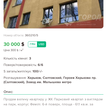
Номер об'єкта:
360210/5
30 000
$
ГРН
USD
2
Ціна
300
$
/ м
Кількість кімнат:
3
Поверх/поверховість:
6/6
S загаль/житл/кух:
100/-/-
Розташування:
Харьков, Салтовский, Героев Харькова пр.
(Салтовский), Завод им. Малышева метро
Опис:
Продам велику квартиру у ЖК Парковий квартал з виглядом
на парк, корпус Фемілі. 6-й поверх, площа - 61.1 кв.м. за