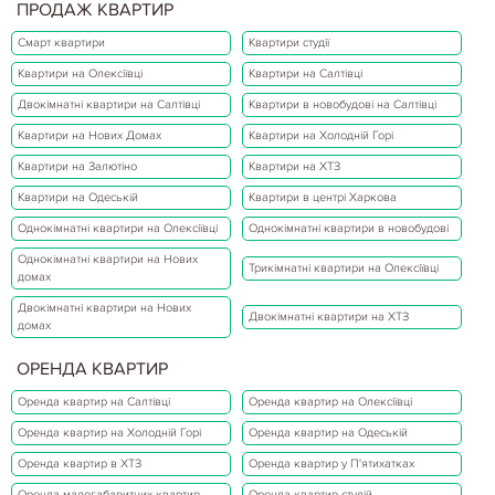
ПРОДАЖ КВАРТИР
Смарт квартири
Квартири студії
Квартири на Олексіївці
Квартири на Салтівці
Двокімнатні квартири на Салтівці
Квартири в новобудові на Салтівці
Квартири на Нових Домах
Квартири на Холодній Горі
Квартири на Залютіно
Квартири на ХТЗ
Квартири на Одеській
Квартири в центрі Харкова
Однокімнатні квартири на Олексіївці
Однокімнатні квартири в новобудові
Однокімнатні квартири на Нових
Трикімнатні квартири на Олексіївці
домах
Двокімнатні квартири на Нових
Двокімнатні квартири на ХТЗ
домах
ОРЕНДА КВАРТИР
Оренда квартир на Салтівці
Оренда квартир на Олексіївці
Оренда квартир на Холодній Горі
Оренда квартир на Одеській
Оренда квартир в ХТЗ
Оренда квартир у П'ятихатках
Оренда малогабаритних квартир
Оренда квартир студій