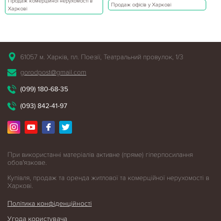
Продаж комерційної нерухомості в
Продаж офісів у Харкові
Харкові
61057 м. Харків, пл. Поезії, Театральний провулок, 1/3
gorodpost@gmail.com
(099) 180-68-35
(093) 842-41-97
При використанні матеріалів активне (пряме) гіперпосилання
обов'язкове.
Купівля, продаж та оренда житлової
та комерційної нерухомості в
Харкові.
Політика конфіденційності
Угода користувача