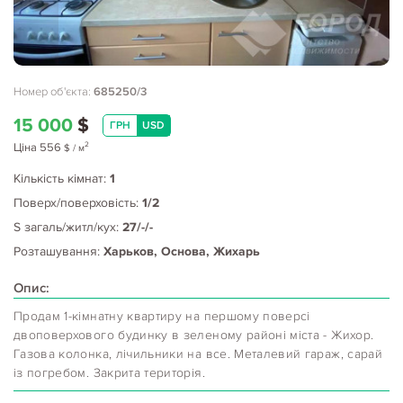
Номер об'єкта:
685250/3
15 000
$
ГРН
USD
2
Ціна
556
$
/ м
Кількість кімнат:
1
Поверх/поверховість:
1/2
S загаль/житл/кух:
27/-/-
Розташування:
Харьков, Основа, Жихарь
Опис:
Продам 1-кімнатну квартиру на першому поверсі
двоповерхового будинку в зеленому районі міста - Жихор.
Газова колонка, лічильники на все. Металевий гараж, сарай
із погребом. Закрита територія.