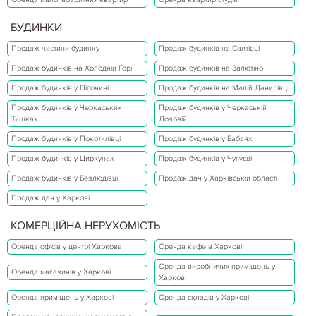
БУДИНКИ
Продаж частини будинку
Продаж будинків на Салтівці
Продаж будинків на Холодній Горі
Продаж будинків на Залютіно
Продаж будинків у Пісочині
Продаж будинків на Малій Данилівці
Продаж будинків у Черкаських
Продаж будинків у Черкаській
Тишках
Лозовій
Продаж будинків у Покотилівці
Продаж будинків у Бабаях
Продаж будинків у Циркунах
Продаж будинків у Чугуєві
Продаж будинків у Безлюдівці
Продаж дач у Харківській області
Продаж дач у Харкові
КОМЕРЦІЙНА НЕРУХОМІСТЬ
Оренда офісів у центрі Харкова
Оренда кафе в Харкові
Оренда виробничих приміщень у
Оренда магазинів у Харкові
Харкові
Оренда приміщень у Харкові
Оренда складів у Харкові