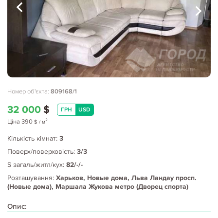
Номер об'єкта:
809168/1
32 000
$
ГРН
USD
2
Ціна
390
$
/ м
Кількість кімнат:
3
Поверх/поверховість:
3/3
S загаль/житл/кух:
82/-/-
Розташування:
Харьков, Новые дома, Льва Ландау просп.
(Новые дома), Маршала Жукова метро (Дворец спорта)
Опис: