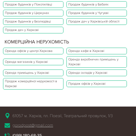
Продаж будинків у Покотилівці
Продаж будинків у Бабаях
Продаж будинків у Циркунах
Продаж будинків у Чугуєві
Продаж будинків у Безлюдівці
Продаж дач у Харківській області
Продаж дач у Харкові
КОМЕРЦІЙНА НЕРУХОМІСТЬ
Оренда офісів у центрі Харкова
Оренда кафе в Харкові
Оренда виробничих приміщень у
Оренда магазинів у Харкові
Харкові
Оренда приміщень у Харкові
Оренда складів у Харкові
Продаж комерційної нерухомості в
Продаж офісів у Харкові
Харкові
61057 м. Харків, пл. Поезії, Театральний провулок, 1/3
gorodpost@gmail.com
(099) 180-68-35