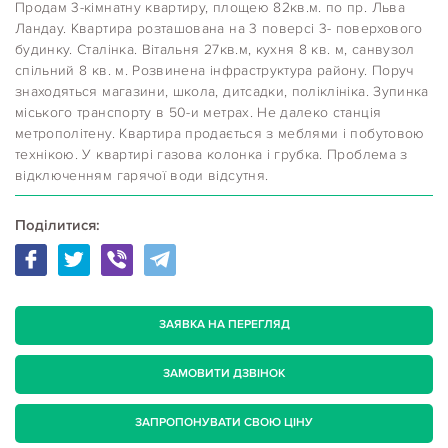
Продам 3-кімнатну квартиру, площею 82кв.м. по пр. Льва
Ландау. Квартира розташована на 3 поверсі 3- поверхового
будинку. Сталінка. Вітальня 27кв.м, кухня 8 кв. м, санвузол
спільний 8 кв. м. Розвинена інфраструктура району. Поруч
знаходяться магазини, школа, дитсадки, поліклініка. Зупинка
міського транспорту в 50-и метрах. Не далеко станція
метрополітену. Квартира продається з меблями і побутовою
технікою. У квартирі газова колонка і грубка. Проблема з
відключенням гарячої води відсутня.
Поділитися:
ЗАЯВКА НА ПЕРЕГЛЯД
ЗАМОВИТИ ДЗВІНОК
ЗАПРОПОНУВАТИ СВОЮ ЦІНУ