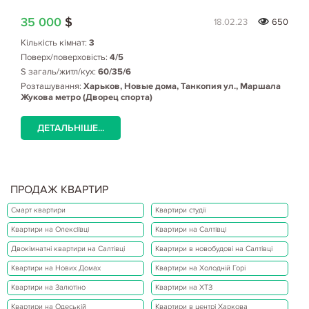
35 000
$
18.02.23
650
Кількість кімнат:
3
Поверх/поверховість:
4/5
S загаль/житл/кух:
60/35/6
Розташування:
Харьков, Новые дома, Танкопия ул., Маршала
Жукова метро (Дворец спорта)
ДЕТАЛЬНІШЕ...
ПРОДАЖ КВАРТИР
Смарт квартири
Квартири студії
Квартири на Олексіївці
Квартири на Салтівці
Двокімнатні квартири на Салтівці
Квартири в новобудові на Салтівці
Квартири на Нових Домах
Квартири на Холодній Горі
Квартири на Залютіно
Квартири на ХТЗ
Квартири на Одеській
Квартири в центрі Харкова