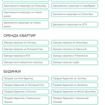
Однокімнатні квартири на Олексіївці
Однокімнатні квартири в новобудові
Однокімнатні квартири на Нових
Трикімнатні квартири на Олексіївці
домах
Двокімнатні квартири на Нових
Двокімнатні квартири на ХТЗ
домах
ОРЕНДА КВАРТИР
Оренда квартир на Салтівці
Оренда квартир на Олексіївці
Оренда квартир на Холодній Горі
Оренда квартир на Одеській
Оренда квартир в ХТЗ
Оренда квартир у П'ятихатках
Оренда малогабаритних квартир
Оренда квартир студій
БУДИНКИ
Продаж частини будинку
Продаж будинків на Салтівці
Продаж будинків на Холодній Горі
Продаж будинків на Залютіно
Продаж будинків у Пісочині
Продаж будинків на Малій Данилівці
Продаж будинків у Черкаських
Продаж будинків у Черкаській
Тишках
Лозовій