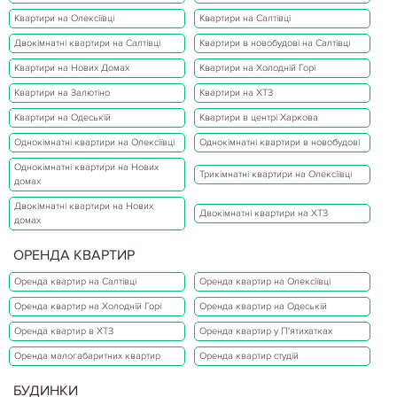
Квартири на Олексіївці
Квартири на Салтівці
Двокімнатні квартири на Салтівці
Квартири в новобудові на Салтівці
Квартири на Нових Домах
Квартири на Холодній Горі
Квартири на Залютіно
Квартири на ХТЗ
Квартири на Одеській
Квартири в центрі Харкова
Однокімнатні квартири на Олексіївці
Однокімнатні квартири в новобудові
Однокімнатні квартири на Нових
Трикімнатні квартири на Олексіївці
домах
Двокімнатні квартири на Нових
Двокімнатні квартири на ХТЗ
домах
ОРЕНДА КВАРТИР
Оренда квартир на Салтівці
Оренда квартир на Олексіївці
Оренда квартир на Холодній Горі
Оренда квартир на Одеській
Оренда квартир в ХТЗ
Оренда квартир у П'ятихатках
Оренда малогабаритних квартир
Оренда квартир студій
БУДИНКИ