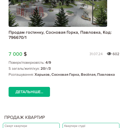
Продам гостинку, Сосновая Горка, Павловка, Код:
796670/1
7 000
$
31.07.24
602
Поверх/поверховість:
4/9
S загаль/житл/кух:
20/-/3
Розташування:
Харьков, Сосновая Горка, Весёлая, Павловка
ДЕТАЛЬНІШЕ...
ПРОДАЖ КВАРТИР
Смарт квартири
Квартири студії