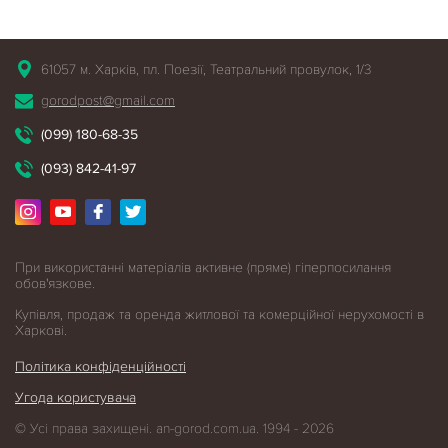
61057 м. Харків, пл. Поезії, Театральний провулок, 1/3
gorodpost@gmail.com
(099) 180-68-35
(093) 842-41-97
При використанні матеріалів активне (пряме) гіперпосилання
обов'язкове.
Купівля, продаж та оренда житлової
та комерційної нерухомості в
Харкові.
Політика конфіденційності
Угода користувача
© Усі права захищені. an-gorod.com.ua. 1994 - 2026