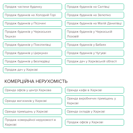
Продаж частини будинку
Продаж будинків на Салтівці
Продаж будинків на Холодній Горі
Продаж будинків на Залютіно
Продаж будинків у Пісочині
Продаж будинків на Малій Данилівці
Продаж будинків у Черкаських
Продаж будинків у Черкаській
Тишках
Лозовій
Продаж будинків у Покотилівці
Продаж будинків у Бабаях
Продаж будинків у Циркунах
Продаж будинків у Чугуєві
Продаж будинків у Безлюдівці
Продаж дач у Харківській області
Продаж дач у Харкові
КОМЕРЦІЙНА НЕРУХОМІСТЬ
Оренда офісів у центрі Харкова
Оренда кафе в Харкові
Оренда виробничих приміщень у
Оренда магазинів у Харкові
Харкові
Оренда приміщень у Харкові
Оренда складів у Харкові
Продаж комерційної нерухомості в
Продаж офісів у Харкові
Харкові