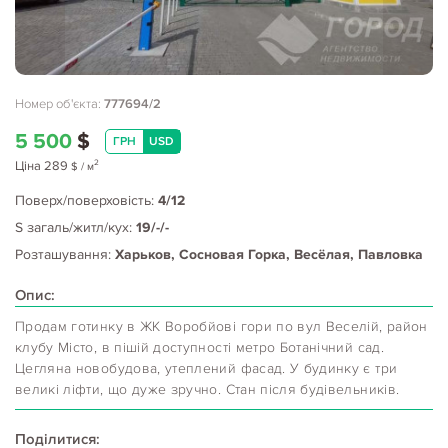
Номер об'єкта:
777694/2
5 500
$
ГРН
USD
2
Ціна
289
$
/ м
Поверх/поверховість:
4/12
S загаль/житл/кух:
19/-/-
Розташування:
Харьков, Сосновая Горка, Весёлая, Павловка
Опис:
Продам готинку в ЖК Воробйові гори по вул Веселій, район
клубу Місто, в пішій доступності метро Ботанічний сад.
Цегляна новобудова, утеплений фасад. У будинку є три
великі ліфти, що дуже зручно. Стан після будівельників.
Поділитися: