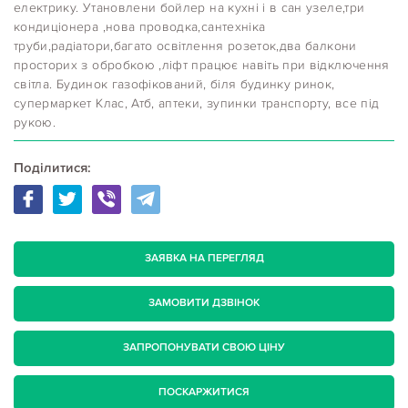
електрику. Утановлени бойлер на кухні і в сан узеле,три
кондиціонера ,нова проводка,сантехніка
труби,радіатори,багато освітлення розеток,два балкони
просторих з обробкою ,ліфт працює навіть при відключення
світла. Будинок газофікований, біля будинку ринок,
супермаркет Клас, Атб, аптеки, зупинки транспорту, все під
рукою.
Поділитися:
ЗАЯВКА НА ПЕРЕГЛЯД
ЗАМОВИТИ ДЗВІНОК
ЗАПРОПОНУВАТИ СВОЮ ЦІНУ
ПОСКАРЖИТИСЯ