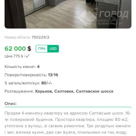
Номер об'єкта:
750229/2
62 000
$
ГРН
USD
2
Ціна
775
$
/ м
Кількість кімнат:
4
Поверх/поверховість:
13/16
S загаль/житл/кух:
80/-/-
Розташування:
Харьков, Салтовка, Салтовское шоссе
Опис:
Продам 4-кімнатну квартиру за адресою Салтівське шосе. 16-
ти поверховий будинок. Простора квартира, площею 80 м2,
утеплена з вулиці, зі свіжим ремонтом. Три роздільні кімнати
і зал, велика кухня, два сан вузла, лічильники на газ, воду,