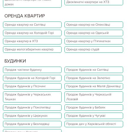
Двокімнатні квартири на ХТЗ
домах
ОРЕНДА КВАРТИР
Оренда квартир на Салтівці
Оренда квартир на Олексіївці
Оренда квартир на Холодній Горі
Оренда квартир на Одеській
Оренда квартир в ХТЗ
Оренда квартир у П'ятихатках
Оренда малогабаритних квартир
Оренда квартир студій
БУДИНКИ
Продаж частини будинку
Продаж будинків на Салтівці
Продаж будинків на Холодній Горі
Продаж будинків на Залютіно
Продаж будинків у Пісочині
Продаж будинків на Малій Данилівці
Продаж будинків у Черкаських
Продаж будинків у Черкаській
Тишках
Лозовій
Продаж будинків у Покотилівці
Продаж будинків у Бабаях
Продаж будинків у Циркунах
Продаж будинків у Чугуєві
Продаж будинків у Безлюдівці
Продаж дач у Харківській області