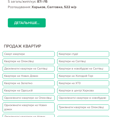
S загаль/житл/кух:
87/-/15
Розташування:
Харьков, Салтовка, 522 м/р
ДЕТАЛЬНІШЕ...
ПРОДАЖ КВАРТИР
Смарт квартири
Квартири студії
Квартири на Олексіївці
Квартири на Салтівці
Двокімнатні квартири на Салтівці
Квартири в новобудові на Салтівці
Квартири на Нових Домах
Квартири на Холодній Горі
Квартири на Залютіно
Квартири на ХТЗ
Квартири на Одеській
Квартири в центрі Харкова
Однокімнатні квартири на Олексіївці
Однокімнатні квартири в новобудові
Однокімнатні квартири на Нових
Трикімнатні квартири на Олексіївці
домах
Двокімнатні квартири на Нових