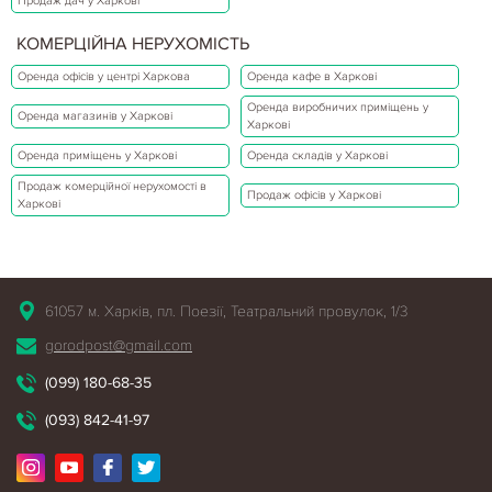
Продаж дач у Харкові
КОМЕРЦІЙНА НЕРУХОМІСТЬ
Оренда офісів у центрі Харкова
Оренда кафе в Харкові
Оренда виробничих приміщень у
Оренда магазинів у Харкові
Харкові
Оренда приміщень у Харкові
Оренда складів у Харкові
Продаж комерційної нерухомості в
Продаж офісів у Харкові
Харкові
61057 м. Харків, пл. Поезії, Театральний провулок, 1/3
gorodpost@gmail.com
(099) 180-68-35
(093) 842-41-97