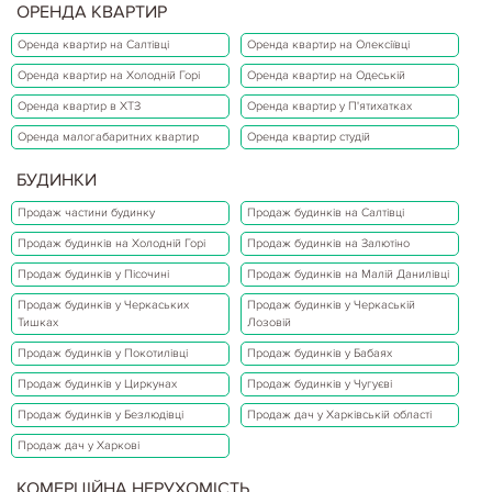
ОРЕНДА КВАРТИР
Оренда квартир на Салтівці
Оренда квартир на Олексіївці
Оренда квартир на Холодній Горі
Оренда квартир на Одеській
Оренда квартир в ХТЗ
Оренда квартир у П'ятихатках
Оренда малогабаритних квартир
Оренда квартир студій
БУДИНКИ
Продаж частини будинку
Продаж будинків на Салтівці
Продаж будинків на Холодній Горі
Продаж будинків на Залютіно
Продаж будинків у Пісочині
Продаж будинків на Малій Данилівці
Продаж будинків у Черкаських
Продаж будинків у Черкаській
Тишках
Лозовій
Продаж будинків у Покотилівці
Продаж будинків у Бабаях
Продаж будинків у Циркунах
Продаж будинків у Чугуєві
Продаж будинків у Безлюдівці
Продаж дач у Харківській області
Продаж дач у Харкові
КОМЕРЦІЙНА НЕРУХОМІСТЬ