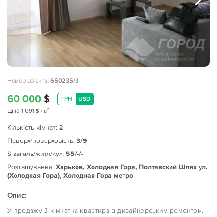
Номер об'єкта:
650235/3
60 000
$
ГРН
USD
2
Ціна
1 091
$
/ м
Кількість кімнат:
2
Поверх/поверховість:
3/9
S загаль/житл/кух:
55/-/-
Розташування:
Харьков, Холодная Гора, Полтавский Шлях ул.
(Холодная Гора), Холодная Гора метро
Опис:
У продажу 2-кімнатна квартира з дизайнерським ремонтом.