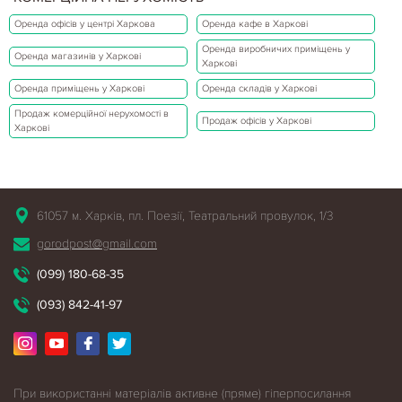
Оренда офісів у центрі Харкова
Оренда кафе в Харкові
Оренда виробничих приміщень у
Оренда магазинів у Харкові
Харкові
Оренда приміщень у Харкові
Оренда складів у Харкові
Продаж комерційної нерухомості в
Продаж офісів у Харкові
Харкові
61057 м. Харків, пл. Поезії, Театральний провулок, 1/3
gorodpost@gmail.com
(099) 180-68-35
(093) 842-41-97
При використанні матеріалів активне (пряме) гіперпосилання