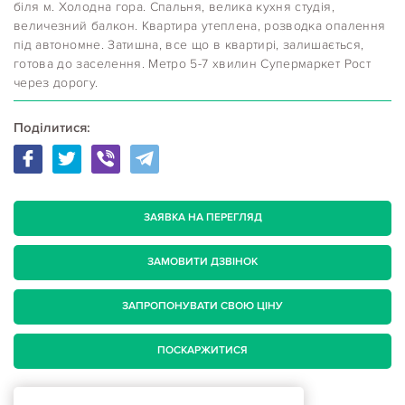
біля м. Холодна гора. Спальня, велика кухня студія,
величезний балкон. Квартира утеплена, розводка опалення
під автономне. Затишна, все що в квартирі, залишається,
готова до заселення. Метро 5-7 хвилин Супермаркет Рост
через дорогу.
Поділитися:
ЗАЯВКА НА ПЕРЕГЛЯД
ЗАМОВИТИ ДЗВІНОК
ЗАПРОПОНУВАТИ СВОЮ ЦІНУ
ПОСКАРЖИТИСЯ