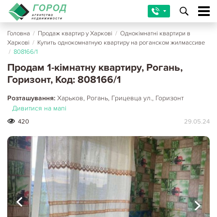
Головна
/
Продаж квартир у Харкові
/
Однокімнатні квартири в
Харкові
/
Купить однокомнатную квартиру на роганском жилмассиве
/
808166/1
Продам 1-кімнатну квартиру, Рогань,
Горизонт, Код: 808166/1
Розташування:
Харьков, Рогань, Грицевца ул., Горизонт
Дивитися на мапі
420
29.05.24