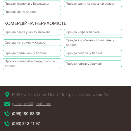
Продаж будинків у Безлюдівці
Продаж дач у Харківській області
Продаж дач у Харкові
КОМЕРЦІЙНА НЕРУХОМІСТЬ
Оренда офісів у центрі Харкова
Оренда кафе в Харкові
Оренда виробничих приміщень у
Оренда магазинів у Харкові
Харкові
Оренда приміщень у Харкові
Оренда складів у Харкові
Продаж комерційної нерухомості в
Продаж офісів у Харкові
Харкові
61057 м. Харків, пл. Поезії, Театральний провулок, 1/3
gorodpost@gmail.com
(099) 180-68-35
(093) 842-41-97