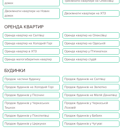
Трикімнатні квартири на Олексіївці
домах
Двокімнатні квартири на Нових
Двокімнатні квартири на ХТЗ
домах
ОРЕНДА КВАРТИР
Оренда квартир на Салтівці
Оренда квартир на Олексіївці
Оренда квартир на Холодній Горі
Оренда квартир на Одеській
Оренда квартир в ХТЗ
Оренда квартир у П'ятихатках
Оренда малогабаритних квартир
Оренда квартир студій
БУДИНКИ
Продаж частини будинку
Продаж будинків на Салтівці
Продаж будинків на Холодній Горі
Продаж будинків на Залютіно
Продаж будинків у Пісочині
Продаж будинків на Малій Данилівці
Продаж будинків у Черкаських
Продаж будинків у Черкаській
Тишках
Лозовій
Продаж будинків у Покотилівці
Продаж будинків у Бабаях
Продаж будинків у Циркунах
Продаж будинків у Чугуєві