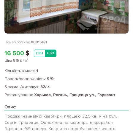
Номер об'єкта:
808166/1
16 500
$
ГРН
USD
2
Ціна
516
$
/ м
Кількість кімнат:
1
Поверх/поверховість:
9/9
S загаль/житл/кух:
32/-/-
Розташування:
Харьков, Рогань, Грицевца ул., Горизонт
Опис:
Продаж 1-кімнатної квартири, площею 32.5 кв. м на бул.
Сергія Грицевця. Однокімнатна квартира, мікрорайон
Горизонт. 9/9 поверх. Квартира потребує косметичного