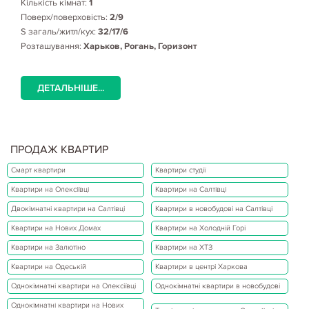
Кількість кімнат:
1
Поверх/поверховість:
2/9
S загаль/житл/кух:
32/17/6
Розташування:
Харьков, Рогань, Горизонт
ДЕТАЛЬНІШЕ...
ПРОДАЖ КВАРТИР
Смарт квартири
Квартири студії
Квартири на Олексіївці
Квартири на Салтівці
Двокімнатні квартири на Салтівці
Квартири в новобудові на Салтівці
Квартири на Нових Домах
Квартири на Холодній Горі
Квартири на Залютіно
Квартири на ХТЗ
Квартири на Одеській
Квартири в центрі Харкова
Однокімнатні квартири на Олексіївці
Однокімнатні квартири в новобудові
Однокімнатні квартири на Нових