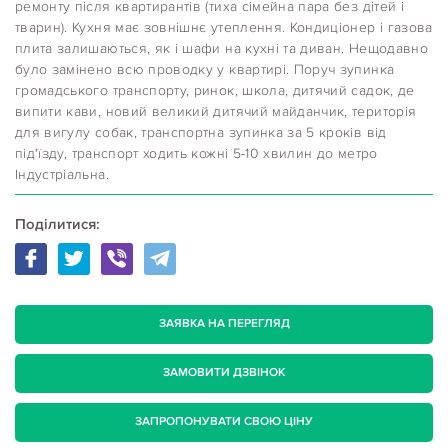
ремонту після квартирантів (тиха сімейна пара без дітей і
тварин). Кухня має зовнішнє утеплення. Кондиціонер і газова
плита залишаються, як і шафи на кухні та диван. Нещодавно
було замінено всю проводку у квартирі. Поруч зупинка
громадського транспорту, ринок, школа, дитячий садок, де
випити кави, новий великий дитячий майданчик, територія
для вигулу собак, транспортна зупинка за 5 кроків від
під'їзду, транспорт ходить кожні 5-10 хвилин до метро
Індустріальна.
Поділитися:
ЗАЯВКА НА ПЕРЕГЛЯД
ЗАМОВИТИ ДЗВІНОК
ЗАПРОПОНУВАТИ СВОЮ ЦІНУ