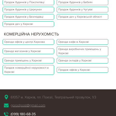
Продаж будинків у Покотилівці
Продаж будинків у Бабаях
Продаж будинків у Циркунах
Продаж будинків у Чугуєві
Продаж будинків у Безлюдівці
Продаж дач у Харківській області
Продаж дач у Харкові
КОМЕРЦІЙНА НЕРУХОМІСТЬ
Оренда офісів у центрі Харкова
Оренда кафе в Харкові
Оренда виробничих приміщень у
Оренда магазинів у Харкові
Харкові
Оренда приміщень у Харкові
Оренда складів у Харкові
Продаж комерційної нерухомості в
Продаж офісів у Харкові
Харкові
61057 м. Харків, пл. Поезії, Театральний провулок, 1/3
gorodpost@gmail.com
(099) 180-68-35