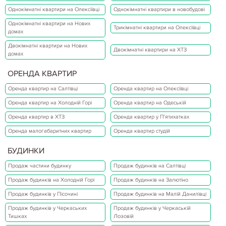
Однокімнатні квартири на Олексіївці
Однокімнатні квартири в новобудові
Однокімнатні квартири на Нових
Трикімнатні квартири на Олексіївці
домах
Двокімнатні квартири на Нових
Двокімнатні квартири на ХТЗ
домах
ОРЕНДА КВАРТИР
Оренда квартир на Салтівці
Оренда квартир на Олексіївці
Оренда квартир на Холодній Горі
Оренда квартир на Одеській
Оренда квартир в ХТЗ
Оренда квартир у П'ятихатках
Оренда малогабаритних квартир
Оренда квартир студій
БУДИНКИ
Продаж частини будинку
Продаж будинків на Салтівці
Продаж будинків на Холодній Горі
Продаж будинків на Залютіно
Продаж будинків у Пісочині
Продаж будинків на Малій Данилівці
Продаж будинків у Черкаських
Продаж будинків у Черкаській
Тишках
Лозовій