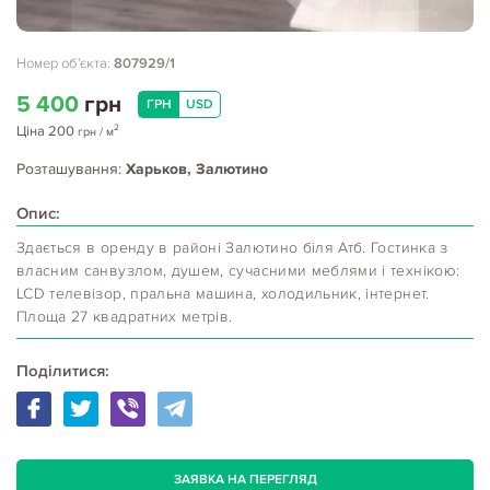
Номер об'єкта:
807929/1
5 400
грн
ГРН
USD
2
Ціна
200
грн
/ м
Розташування:
Харьков, Залютино
Опис:
Здається в оренду в районі Залютино біля Атб. Гостинка з
власним санвузлом, душем, сучасними меблями і технікою:
LCD телевізор, пральна машина, холодильник, інтернет.
Площа 27 квадратних метрів.
Поділитися:
ЗАЯВКА НА ПЕРЕГЛЯД