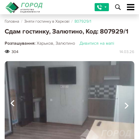
Головна
/
Зняти гостинку в Харкові
/
807929/1
Сдам гостинку, Залютино, Код: 807929/1
Розташування:
Харьков, Залютино
Дивитися на мапі
304
14.03.26