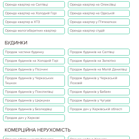
Оренда квартир на Салтівці
Оренда квартир на Олексіївці
Оренда квартир на Холодній Горі
Оренда квартир на Одеській
Оренда квартир в ХТЗ
Оренда квартир у П'ятихатках
Оренда малогабаритних квартир
Оренда квартир студій
БУДИНКИ
Продаж частини будинку
Продаж будинків на Салтівці
Продаж будинків на Холодній Горі
Продаж будинків на Залютіно
Продаж будинків у Пісочині
Продаж будинків на Малій Данилівці
Продаж будинків у Черкаських
Продаж будинків у Черкаській
Тишках
Лозовій
Продаж будинків у Покотилівці
Продаж будинків у Бабаях
Продаж будинків у Циркунах
Продаж будинків у Чугуєві
Продаж будинків у Безлюдівці
Продаж дач у Харківській області
Продаж дач у Харкові
КОМЕРЦІЙНА НЕРУХОМІСТЬ