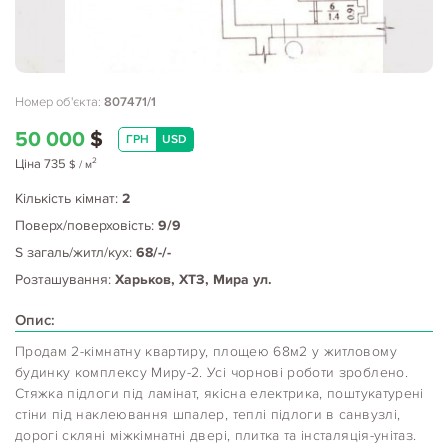
Номер об'єкта:
807471/1
50 000
$
ГРН
USD
2
Ціна
735
$
/ м
Кількість кімнат:
2
Поверх/поверховість:
9/9
S загаль/житл/кух:
68/-/-
Розташування:
Харьков, ХТЗ, Мира ул.
Опис:
Продам 2-кімнатну квартиру, площею 68м2 у житловому
будинку комплексу Миру-2. Усі чорнові роботи зроблено.
Стяжка підлоги під ламінат, якісна електрика, поштукатурені
стіни під наклеювання шпалер, теплі підлоги в санвузлі,
дорогі скляні міжкімнатні двері, плитка та інсталяція-унітаз.