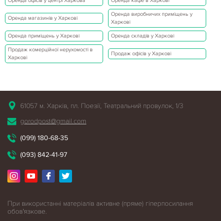
Оренда офісів у центрі Харкова
Оренда кафе в Харкові
Оренда виробничих приміщень у
Оренда магазинів у Харкові
Харкові
Оренда приміщень у Харкові
Оренда складів у Харкові
Продаж комерційної нерухомості в
Продаж офісів у Харкові
Харкові
61057 м. Харків, пл. Поезії, Театральний провулок, 1/3
gorodpost@gmail.com
(099) 180-68-35
(093) 842-41-97
При використанні матеріалів активне (пряме) гіперпосилання
обов'язкове.