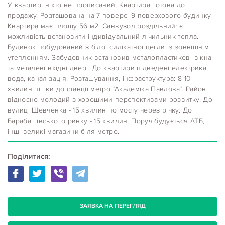
У квартирі ніхто не прописаний. Квартира готова до
продажу. Розташована на 7 поверсі 9-поверхового будинку.
Квартира має площу 56 м2. Санвузол роздільний: є
можливість встановити індивідуальний лічильник тепла.
Будинок побудований з білої силікатної цегли із зовнішнім
утепленням. Забудовник встановив металопластикові вікна
та металеві вхідні двері. До квартири підведені електрика,
вода, каналізація. Розташування, інфраструктура: 8-10
хвилин пішки до станції метро "Академіка Павлова". Район
відносно молодий з хорошими перспективами розвитку. До
вулиці Шевченка - 15 хвилин по мосту через річку. До
Барабашівського ринку - 15 хвилин. Поруч будується АТБ,
інші великі магазини біля метро.
Поділитися:
ЗАЯВКА НА ПЕРЕГЛЯД