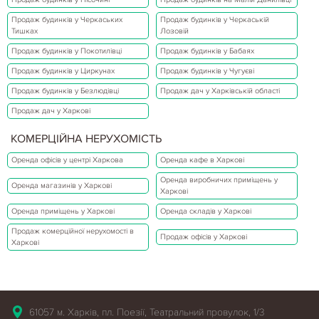
Продаж будинків у Черкаських
Продаж будинків у Черкаській
Тишках
Лозовій
Продаж будинків у Покотилівці
Продаж будинків у Бабаях
Продаж будинків у Циркунах
Продаж будинків у Чугуєві
Продаж будинків у Безлюдівці
Продаж дач у Харківській області
Продаж дач у Харкові
КОМЕРЦІЙНА НЕРУХОМІСТЬ
Оренда офісів у центрі Харкова
Оренда кафе в Харкові
Оренда виробничих приміщень у
Оренда магазинів у Харкові
Харкові
Оренда приміщень у Харкові
Оренда складів у Харкові
Продаж комерційної нерухомості в
Продаж офісів у Харкові
Харкові
61057 м. Харків, пл. Поезії, Театральний провулок, 1/3