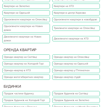
Квартири на Залютіно
Квартири на ХТЗ
Квартири на Одеській
Квартири в центрі Харкова
Однокімнатні квартири на Олексіївці
Однокімнатні квартири в новобудові
Однокімнатні квартири на Нових
Трикімнатні квартири на Олексіївці
домах
Двокімнатні квартири на Нових
Двокімнатні квартири на ХТЗ
домах
ОРЕНДА КВАРТИР
Оренда квартир на Салтівці
Оренда квартир на Олексіївці
Оренда квартир на Холодній Горі
Оренда квартир на Одеській
Оренда квартир в ХТЗ
Оренда квартир у П'ятихатках
Оренда малогабаритних квартир
Оренда квартир студій
БУДИНКИ
Продаж частини будинку
Продаж будинків на Салтівці
Продаж будинків на Холодній Горі
Продаж будинків на Залютіно
Продаж будинків у Пісочині
Продаж будинків на Малій Данилівці