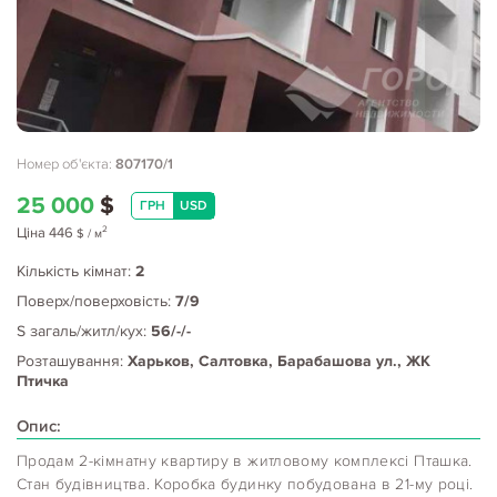
Номер об'єкта:
807170/1
25 000
$
ГРН
USD
2
Ціна
446
$
/ м
Кількість кімнат:
2
Поверх/поверховість:
7/9
S загаль/житл/кух:
56/-/-
Розташування:
Харьков, Салтовка, Барабашова ул., ЖК
Птичка
Опис:
Продам 2-кімнатну квартиру в житловому комплексі Пташка.
Стан будівництва. Коробка будинку побудована в 21-му році.