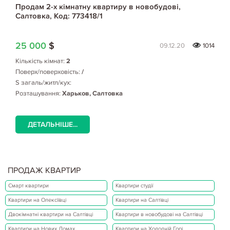
Продам 2-х кімнатну квартиру в новобудові,
Салтовка, Код: 773418/1
25 000
$
09.12.20
1014
Кількість кімнат:
2
Поверх/поверховість:
/
S загаль/житл/кух:
Розташування:
Харьков, Салтовка
ДЕТАЛЬНІШЕ...
ПРОДАЖ КВАРТИР
Смарт квартири
Квартири студії
Квартири на Олексіївці
Квартири на Салтівці
Двокімнатні квартири на Салтівці
Квартири в новобудові на Салтівці
Квартири на Нових Домах
Квартири на Холодній Горі