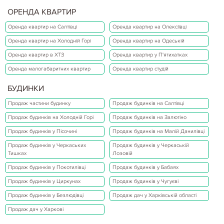
ОРЕНДА КВАРТИР
Оренда квартир на Салтівці
Оренда квартир на Олексіївці
Оренда квартир на Холодній Горі
Оренда квартир на Одеській
Оренда квартир в ХТЗ
Оренда квартир у П'ятихатках
Оренда малогабаритних квартир
Оренда квартир студій
БУДИНКИ
Продаж частини будинку
Продаж будинків на Салтівці
Продаж будинків на Холодній Горі
Продаж будинків на Залютіно
Продаж будинків у Пісочині
Продаж будинків на Малій Данилівці
Продаж будинків у Черкаських
Продаж будинків у Черкаській
Тишках
Лозовій
Продаж будинків у Покотилівці
Продаж будинків у Бабаях
Продаж будинків у Циркунах
Продаж будинків у Чугуєві
Продаж будинків у Безлюдівці
Продаж дач у Харківській області
Продаж дач у Харкові