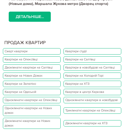
(Новые дома), Маршала Жукова метро (Дворец спорта)
ДЕТАЛЬНІШЕ...
ПРОДАЖ КВАРТИР
Смарт квартири
Квартири студії
Квартири на Олексіївці
Квартири на Салтівці
Двокімнатні квартири на Салтівці
Квартири в новобудові на Салтівці
Квартири на Нових Домах
Квартири на Холодній Горі
Квартири на Залютіно
Квартири на ХТЗ
Квартири на Одеській
Квартири в центрі Харкова
Однокімнатні квартири на Олексіївці
Однокімнатні квартири в новобудові
Однокімнатні квартири на Нових
Трикімнатні квартири на Олексіївці
домах
Двокімнатні квартири на Нових
Двокімнатні квартири на ХТЗ
домах