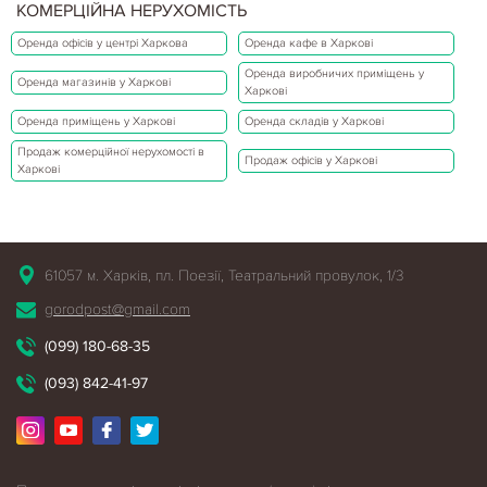
КОМЕРЦІЙНА НЕРУХОМІСТЬ
Оренда офісів у центрі Харкова
Оренда кафе в Харкові
Оренда виробничих приміщень у
Оренда магазинів у Харкові
Харкові
Оренда приміщень у Харкові
Оренда складів у Харкові
Продаж комерційної нерухомості в
Продаж офісів у Харкові
Харкові
61057 м. Харків, пл. Поезії, Театральний провулок, 1/3
gorodpost@gmail.com
(099) 180-68-35
(093) 842-41-97