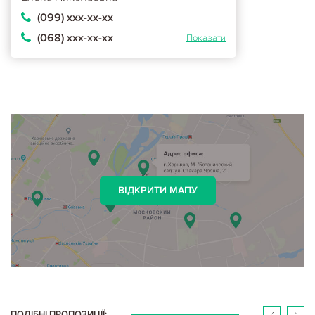
(099) ххх-хх-хх
(068) ххх-хх-хх
Показати
ВІДКРИТИ МАПУ
ПОДІБНІ ПРОПОЗИЦІЇ: