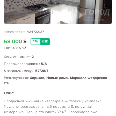
Номер об'єкта:
424722/27
58 000
$
ГРН
USD
2
Ціна
1 018
$
/ м
Кількість кімнат:
2
Поверх/поверховість:
5/8
S загаль/житл/кух:
57/28/7
Розташування:
Харьков, Новые дома, Маршала Федоренко
ул.
Опис:
Продається 2-кімнатна квартира в житловому комплексі
Newtona, розташована на 5 поверсі з 8, по вулиці
Федоренка. Площа становить 57 м². Новобудова вже