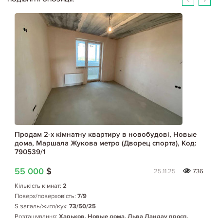
Продам 2-х кімнатну квартиру в новобудові, Новые
дома, Маршала Жукова метро (Дворец спорта), Код:
790539/1
55 000
$
25.11.25
736
Кількість кімнат:
2
Поверх/поверховість:
7/9
S загаль/житл/кух:
73/50/25
Розташування:
Харьков, Новые дома, Льва Ландау просп.