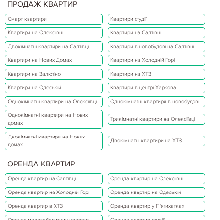
ПРОДАЖ КВАРТИР
Смарт квартири
Квартири студії
Квартири на Олексіївці
Квартири на Салтівці
Двокімнатні квартири на Салтівці
Квартири в новобудові на Салтівці
Квартири на Нових Домах
Квартири на Холодній Горі
Квартири на Залютіно
Квартири на ХТЗ
Квартири на Одеській
Квартири в центрі Харкова
Однокімнатні квартири на Олексіївці
Однокімнатні квартири в новобудові
Однокімнатні квартири на Нових
Трикімнатні квартири на Олексіївці
домах
Двокімнатні квартири на Нових
Двокімнатні квартири на ХТЗ
домах
ОРЕНДА КВАРТИР
Оренда квартир на Салтівці
Оренда квартир на Олексіївці
Оренда квартир на Холодній Горі
Оренда квартир на Одеській
Оренда квартир в ХТЗ
Оренда квартир у П'ятихатках
Оренда малогабаритних квартир
Оренда квартир студій