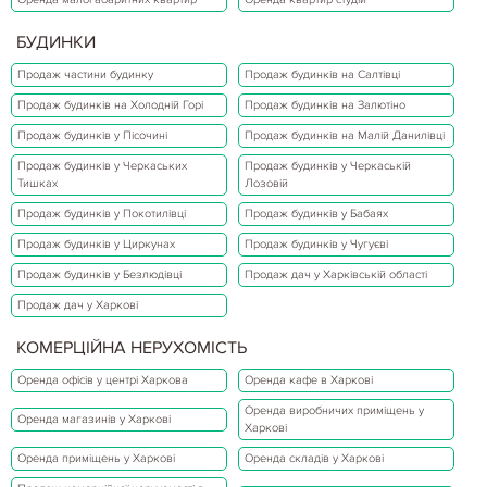
БУДИНКИ
Продаж частини будинку
Продаж будинків на Салтівці
Продаж будинків на Холодній Горі
Продаж будинків на Залютіно
Продаж будинків у Пісочині
Продаж будинків на Малій Данилівці
Продаж будинків у Черкаських
Продаж будинків у Черкаській
Тишках
Лозовій
Продаж будинків у Покотилівці
Продаж будинків у Бабаях
Продаж будинків у Циркунах
Продаж будинків у Чугуєві
Продаж будинків у Безлюдівці
Продаж дач у Харківській області
Продаж дач у Харкові
КОМЕРЦІЙНА НЕРУХОМІСТЬ
Оренда офісів у центрі Харкова
Оренда кафе в Харкові
Оренда виробничих приміщень у
Оренда магазинів у Харкові
Харкові
Оренда приміщень у Харкові
Оренда складів у Харкові