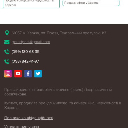
Продаж комерційної нерухомості в
Продаж офісів у Харкові
Харкові
61057 м. Харків, пл. Поезії, Театральний провулок, 1/3
gorodpost@gmail.com
(099) 180-68-35
(093) 842-41-97
При використанні матеріалів активне (пряме) гіперпосилання
обов'язкове.
Купівля, продаж та оренда житлової
та комерційної нерухомості в
Харкові.
Політика конфіденційності
Угода користувача