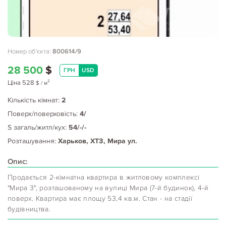
Номер об'єкта:
800614/9
28 500
$
ГРН
USD
2
Ціна
528
$
/ м
Кількість кімнат:
2
Поверх/поверховість:
4/
S загаль/житл/кух:
54/-/-
Розташування:
Харьков, ХТЗ, Мира ул.
Опис:
Продається 2-кімнатна квартира в житловому комплексі
"Мира 3", розташованому на вулиці Мира (7-й будинок), 4-й
поверх. Квартира має площу 53,4 кв.м. Стан - на стадії
будівництва.