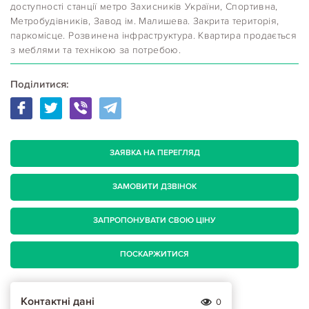
доступності станції метро Захисників України, Спортивна,
Метробудівників, Завод ім. Малишева. Закрита територія,
паркомісце. Розвинена інфраструктура. Квартира продається
з меблями та технікою за потребою.
Поділитися:
ЗАЯВКА НА ПЕРЕГЛЯД
ЗАМОВИТИ ДЗВІНОК
ЗАПРОПОНУВАТИ СВОЮ ЦІНУ
ПОСКАРЖИТИСЯ
Контактні дані
0