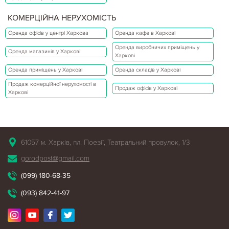
КОМЕРЦІЙНА НЕРУХОМІСТЬ
Оренда офісів у центрі Харкова
Оренда кафе в Харкові
Оренда виробничих приміщень у
Оренда магазинів у Харкові
Харкові
Оренда приміщень у Харкові
Оренда складів у Харкові
Продаж комерційної нерухомості в
Продаж офісів у Харкові
Харкові
61057 м. Харків, пл. Поезії, Театральний провулок, 1/3
gorodpost@gmail.com
(099) 180-68-35
(093) 842-41-97