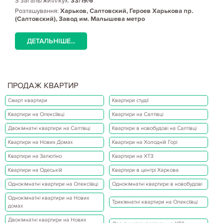
S загаль/житл/кух:
33/19/6
Розташування:
Харьков, Салтовский, Героев Харькова пр.
(Салтовский), Завод им. Малышева метро
ДЕТАЛЬНІШЕ...
ПРОДАЖ КВАРТИР
Смарт квартири
Квартири студії
Квартири на Олексіївці
Квартири на Салтівці
Двокімнатні квартири на Салтівці
Квартири в новобудові на Салтівці
Квартири на Нових Домах
Квартири на Холодній Горі
Квартири на Залютіно
Квартири на ХТЗ
Квартири на Одеській
Квартири в центрі Харкова
Однокімнатні квартири на Олексіївці
Однокімнатні квартири в новобудові
Однокімнатні квартири на Нових
Трикімнатні квартири на Олексіївці
домах
Двокімнатні квартири на Нових