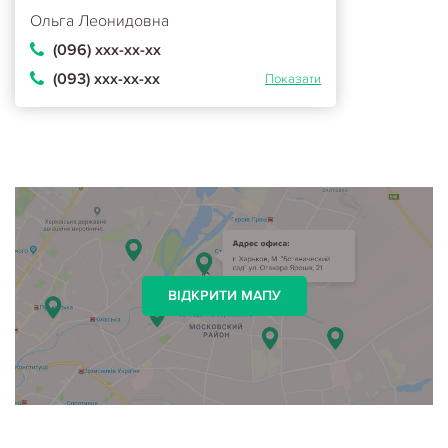
Ольга Леонидовна
(096) ххх-хх-хх
(093) ххх-хх-хх
Показати
ВІДКРИТИ МАПУ