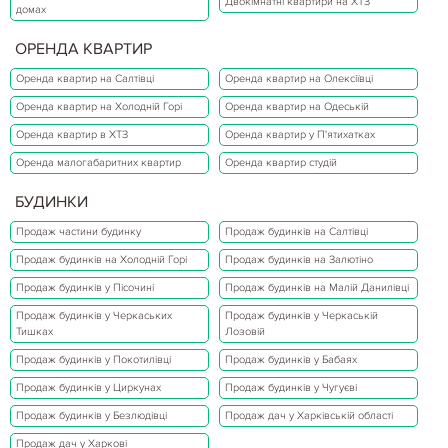
Двокімнатні квартири на ХТЗ
домах
ОРЕНДА КВАРТИР
Оренда квартир на Салтівці
Оренда квартир на Олексіївці
Оренда квартир на Холодній Горі
Оренда квартир на Одеській
Оренда квартир в ХТЗ
Оренда квартир у П'ятихатках
Оренда малогабаритних квартир
Оренда квартир студій
БУДИНКИ
Продаж частини будинку
Продаж будинків на Салтівці
Продаж будинків на Холодній Горі
Продаж будинків на Залютіно
Продаж будинків у Пісочині
Продаж будинків на Малій Данилівці
Продаж будинків у Черкаських
Продаж будинків у Черкаській
Тишках
Лозовій
Продаж будинків у Покотилівці
Продаж будинків у Бабаях
Продаж будинків у Циркунах
Продаж будинків у Чугуєві
Продаж будинків у Безлюдівці
Продаж дач у Харківській області
Продаж дач у Харкові