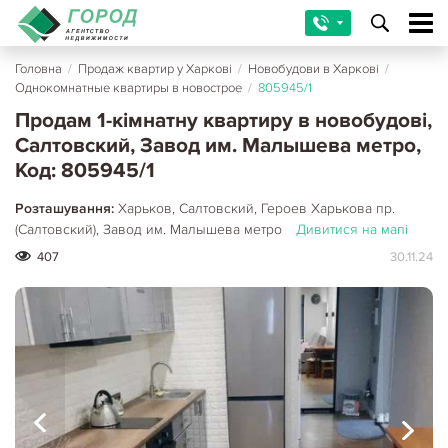
Головна
/
Продаж квартир у Харкові
/
Новобудови в Харкові
/
Однокомнатные квартиры в новострое
/
805945/1
Продам 1-кімнатну квартиру в новобудові,
Салтовский, Завод им. Малышева метро,
Код: 805945/1
Розташування:
Харьков, Салтовский, Героев Харькова пр.
(Салтовский), Завод им. Малышева метро
Дивитися на мапі
407
30.11.24