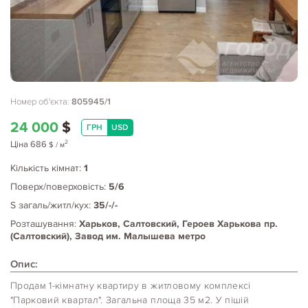
Номер об'єкта:
805945/1
24 000
$
ГРН
USD
2
Ціна
686
$
/ м
Кількість кімнат:
1
Поверх/поверховість:
5/6
S загаль/житл/кух:
35/-/-
Розташування:
Харьков, Салтовский, Героев Харькова пр.
(Салтовский), Завод им. Малышева метро
Опис:
Продам 1-кімнатну квартиру в житловому комплексі
"Парковий квартал". Загальна площа 35 м2. У пішій