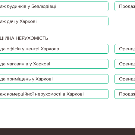
аж будинків у Безлюдівці
Продаж
аж дач у Харкові
ЦІЙНА НЕРУХОМІСТЬ
да офісів у центрі Харкова
Оренда
да магазинів у Харкові
Оренда
да приміщень у Харкові
Оренда
аж комерційної нерухомості в Харкові
Продаж