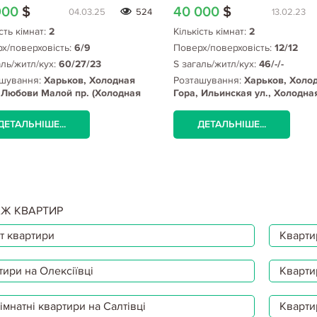
900
$
40 000
$
04.03.25
524
13.02.23
сть кімнат:
2
Кількість кімнат:
2
х/поверховість:
6/9
Поверх/поверховість:
12/12
аль/житл/кух:
60/27/23
S загаль/житл/кух:
46/-/-
шування:
Харьков, Холодная
Розташування:
Харьков, Холо
 Любови Малой пр. (Холодная
Гора, Ильинская ул., Холодна
метро
ДЕТАЛЬНІШЕ...
ДЕТАЛЬНІШЕ...
Ж КВАРТИР
т квартири
Квартир
тири на Олексіївці
Кварти
мнатні квартири на Салтівці
Кварти