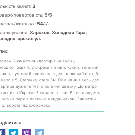
лькість кімнат:
2
оверх/поверховість:
5/5
 загаль/житл/кух:
54/-/-
озташування:
Харьков, Холодная Гора,
олодногорская ул.
пис:
одаж 2-кімнатної квартири на вулиці
лодногірській. 2 окремі кімнати, кухня, великий
алкон, суміжний санвузол з душовою кабіною. 5
верх з 5. Сталінка, стелі 3м. Поміняний весь дах.
вартира дуже тепла, опалення зверху. До метро
хисників України 7 хвилин пішки. Вікна виходять
а новий парк з дитячим майданчиком. Закритий
ір, ворота під охороною.
оділитися: