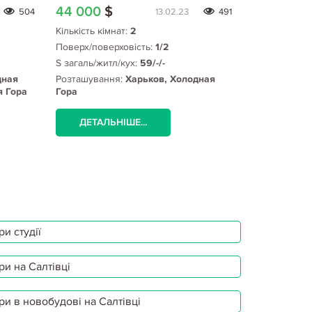
44 000
$
42 000
$
504
13.02.23
491
Кількість кімнат:
2
Кількість кім
Поверх/поверховість:
1/2
Поверх/пове
S загаль/житл/кух:
59/-/-
S загаль/жит
дная
Розташування:
Харьков, Холодная
Розташуванн
я Гора
Гора
Гора, Волонт
Гора метро
ДЕТАЛЬНІШЕ...
ДЕТАЛЬ
и студії
ри на Салтівці
ри в новобудові на Салтівці