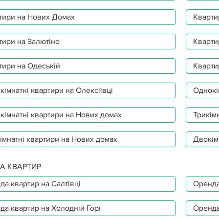
тири на Нових Домах
Кварти
тири на Залютіно
Кварти
тири на Одеській
Кварти
імнатні квартири на Олексіївці
Однокі
кімнатні квартири на Нових домах
Трикімн
імнатні квартири на Нових домах
Двокім
А КВАРТИР
да квартир на Салтівці
Оренда
да квартир на Холодній Горі
Оренда