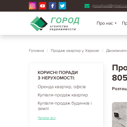
gorodpost@gmail.c
Про нас
П
Головна
/
Продаж квартир у Харкові
/
Двокімнатн
Про
КОРИСНІ ПОРАДИ
805
З НЕРУХОМОСТІ:
Оренда квартир, офісів
Розта
Купівля-продаж квартир
Купівля-продаж будинків і
землі
Читати всі