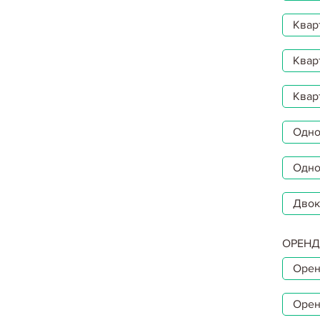
Квар
Квар
Квар
Однок
Одно
Двок
ОРЕНД
Орен
Орен