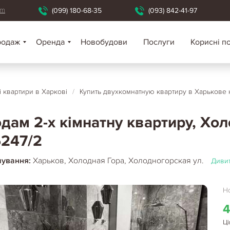
om
(099) 180-68-35
(093) 842-41-97
родаж
Оренда
Новобудови
Послуги
Корисні п
і квартири в Харкові
/
Купить двухкомнатную квартиру в Харькове
дам 2-х кімнатну квартиру, Хол
247/2
шування:
Харьков, Холодная Гора, Холодногорская ул.
Дивит
Но
4
Ці