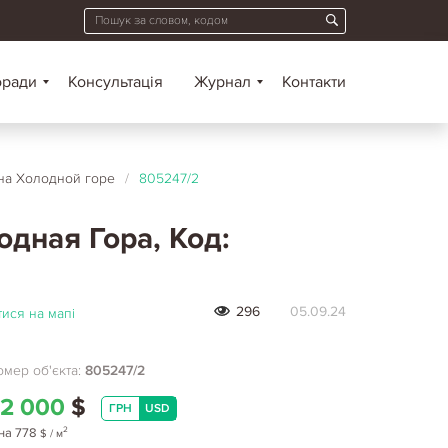
оради
Консультація
Журнал
Контакти
 на Холодной горе
/
805247/2
одная Гора, Код:
296
05.09.24
ися на мапі
мер об'єкта:
805247/2
2 000
$
ГРН
USD
2
на
778
$
/ м