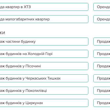
да квартир в ХТЗ
Оренда
да малогабаритних квартир
Оренда
КИ
аж частини будинку
Продаж
аж будинків на Холодній Горі
Продаж
аж будинків у Пісочині
Продаж
аж будинків у Черкаських Тишках
Продаж
аж будинків у Покотилівці
Продаж
аж будинків у Циркунах
Продаж