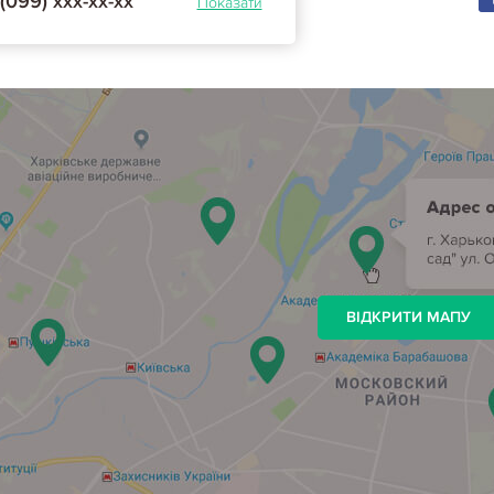
(099) ххх-хх-хх
Показати
ВІДКРИТИ МАПУ