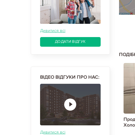
Дивитися всі
ДОДАТИ ВІДГУК
ПОДІБ
ВІДЕО ВІДГУКИ ПРО НАС:
 квартиру,
Продам 2-х кімнатну квартиру,
Прод
одная Гора
Холодная Гора, Холодная Гора
Холо
1
метро, Код: 802425/1
Дивитися всі