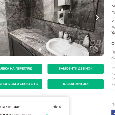
Кі
П
S
Р
Х
О
Пр
Хо
б
по
АЯВКА НА ПЕРЕГЛЯД
ЗАМОВИТИ ДЗВІНОК
К
За
ОПОНУВАТИ СВОЮ ЦІНУ
ПОСКАРЖИТИСЯ
н
дв
П
тактні дані
0