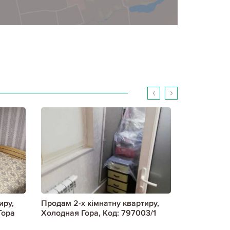
иру,
Продам 2-х кімнатну квартиру,
Продам 2-х
Гора
Холодная Гора, Код: 797003/1
Холодная Г
метро, Код: