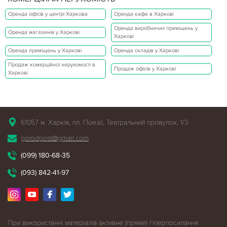
Оренда офісів у центрі Харкова
Оренда кафе в Харкові
Оренда виробничих приміщень у
Оренда магазинів у Харкові
Харкові
Оренда приміщень у Харкові
Оренда складів у Харкові
Продаж комерційної нерухомості в
Продаж офісів у Харкові
Харкові
61057 м. Харків, пл. Поезії, Театральний провулок, 1/3
gorodpost@gmail.com
(099) 180-68-35
(093) 842-41-97
При використанні матеріалів активне (пряме) гіперпосилання