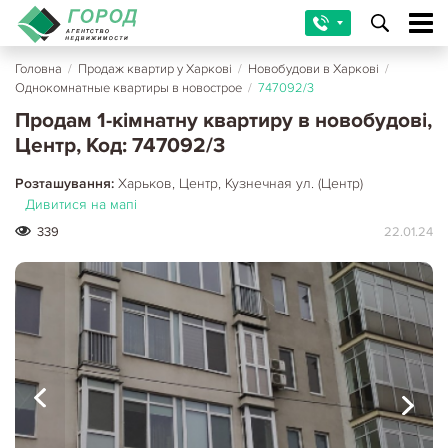
Головна
/
Продаж квартир у Харкові
/
Новобудови в Харкові
/
Однокомнатные квартиры в новострое
/
747092/3
Продам 1-кімнатну квартиру в новобудові,
Центр, Код: 747092/3
Розташування:
Харьков, Центр, Кузнечная ул. (Центр)
Дивитися на мапі
339
22.01.24