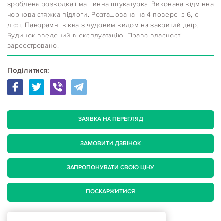
зроблена розводка і машинна штукатурка. Виконана відмінна
чорнова стяжка підлоги. Розташована на 4 поверсі з 6, є
ліфт. Панорамні вікна з чудовим видом на закритий двір.
Будинок введений в експлуатацію. Право власності
зареєстровано.
Поділитися:
ЗАЯВКА НА ПЕРЕГЛЯД
ЗАМОВИТИ ДЗВІНОК
ЗАПРОПОНУВАТИ СВОЮ ЦІНУ
ПОСКАРЖИТИСЯ