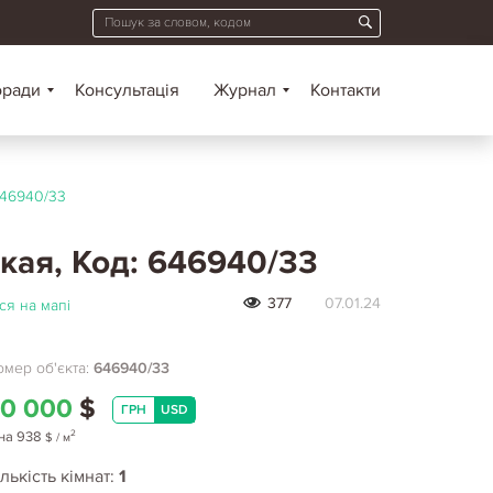
оради
Консультація
Журнал
Контакти
46940/33
кая, Код: 646940/33
377
07.01.24
ся на мапі
мер об'єкта:
646940/33
0 000
$
ГРН
USD
2
на
938
$
/ м
лькість кімнат:
1