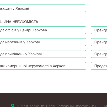
аж дач у Харкові
ЦІЙНА НЕРУХОМІСТЬ
да офісів у центрі Харкова
Оренда
да магазинів у Харкові
Оренда
да приміщень у Харкові
Оренда
аж комерційної нерухомості в Харкові
Продаж
61057 м. Харків, пл. Поезії, Театральний провулок, 1/3
К