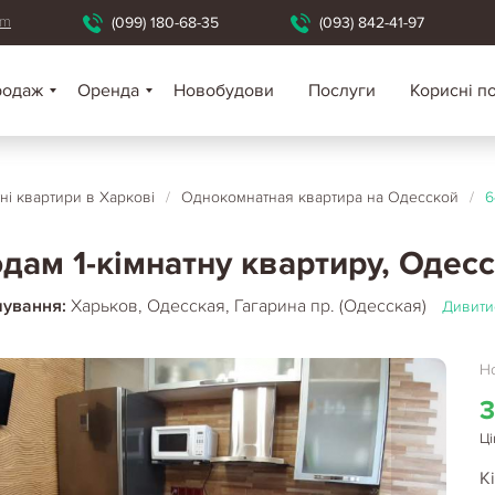
om
(099) 180-68-35
(093) 842-41-97
родаж
Оренда
Новобудови
Послуги
Корисні п
ні квартири в Харкові
/
Однокомнатная квартира на Одесской
/
6
дам 1-кімнатну квартиру, Одесс
шування:
Харьков, Одесская, Гагарина пр. (Одесская)
Дивити
Но
3
Ці
Кі