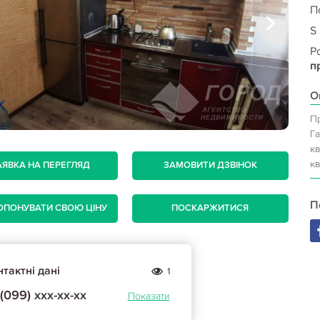
П
S
Р
п
О
Пр
Га
кв
кв
АЯВКА НА ПЕРЕГЛЯД
ЗАМОВИТИ ДЗВІНОК
П
ОПОНУВАТИ СВОЮ ЦІНУ
ПОСКАРЖИТИСЯ
тактні дані
1
(099) ххх-хх-хх
Показати