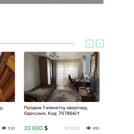
у,
Продам 1-кімнатну квартиру,
Продам 1-к
Одесская, Код: 757866/1
Одесская, 
33 000
$
30 000
$
530
02.03.23
495