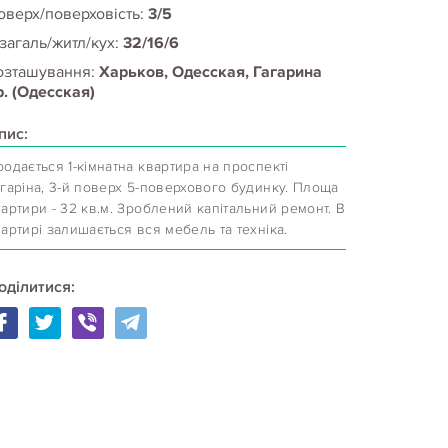
оверх/поверховість:
3/5
 загаль/житл/кух:
32/16/6
озташування:
Харьков, Одесская, Гагарина
р. (Одесская)
пис:
одається 1-кімнатна квартира на проспекті
гаріна, 3-й поверх 5-поверхового будинку. Площа
артири - 32 кв.м. Зроблений капітальний ремонт. В
артирі залишається вся мебель та техніка.
оділитися: