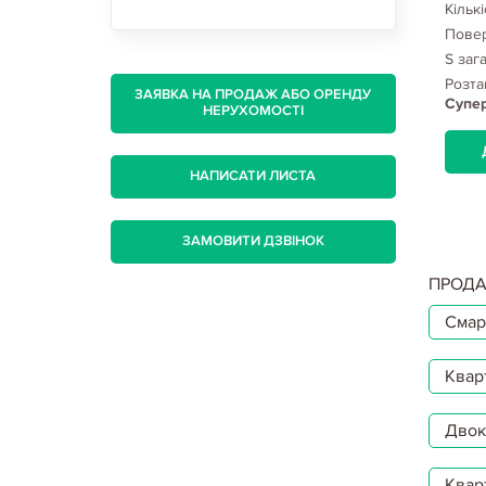
Кількість кімнат:
1
Кількі
9
Поверх/поверховість:
5/5
Повер
S загаль/житл/кух:
33/-/-
S заг
, Одесская,
Розташування:
Харьков, Одесская
Розта
ЗАЯВКА НА ПРОДАЖ АБО ОРЕНДУ
Супе
НЕРУХОМОСТІ
ДЕТАЛЬНІШЕ...
НАПИСАТИ ЛИСТА
ЗАМОВИТИ ДЗВІНОК
ПРОДА
Смар
Квар
Двокі
Квар