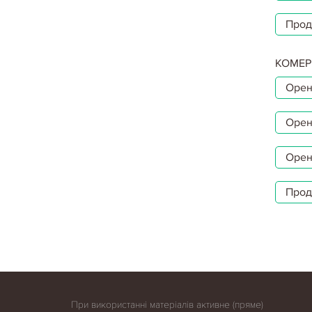
Прод
КОМЕР
Орен
Орен
Орен
Прод
При використанні матеріалів активне (пряме)