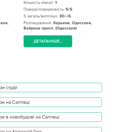
Кількість кімнат:
1
Кількість кім
Поверх/поверховість:
5/5
Поверх/пове
S загаль/житл/кух:
30/-/6
S загаль/жит
кая,
Розташування:
Харьков, Одесская,
Розташуванн
Байрона просп. (Одесская)
Зерновой пе
ДЕТАЛЬНІШЕ...
ДЕТАЛЬ
и студії
ри на Салтівці
ри в новобудові на Салтівці
ри на Холодній Горі