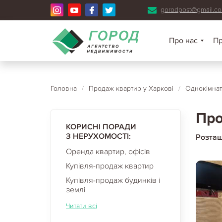
gorodpost@gmail.c
Про нас
П
Головна
/
Продаж квартир у Харкові
/
Однокімнат
Про
КОРИСНІ ПОРАДИ
З НЕРУХОМОСТІ:
Розта
Оренда квартир, офісів
Купівля-продаж квартир
Купівля-продаж будинків і
землі
Читати всі