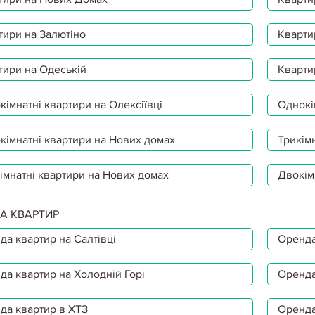
тири на Залютіно
Кварти
тири на Одеській
Кварти
імнатні квартири на Олексіївці
Однокі
кімнатні квартири на Нових домах
Трикімн
імнатні квартири на Нових домах
Двокім
А КВАРТИР
да квартир на Салтівці
Оренда
да квартир на Холодній Горі
Оренда
да квартир в ХТЗ
Оренда