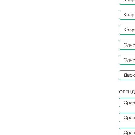
Квар
Квар
Однок
Одно
Двок
ОРЕНД
Орен
Орен
Орен