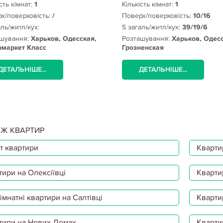
сть кімнат:
1
Кількість кімнат:
1
х/поверховість:
/
Поверх/поверховість:
10/16
аль/житл/кух:
S загаль/житл/кух:
39/19/6
шування:
Харьков, Одесская,
Розташування:
Харьков, Одесс
рмаркет Класс
Грозненская
ДЕТАЛЬНІШЕ...
ДЕТАЛЬНІШЕ...
Ж КВАРТИР
т квартири
Квартир
тири на Олексіївці
Кварти
мнатні квартири на Салтівці
Кварти
тири на Нових Домах
Кварти