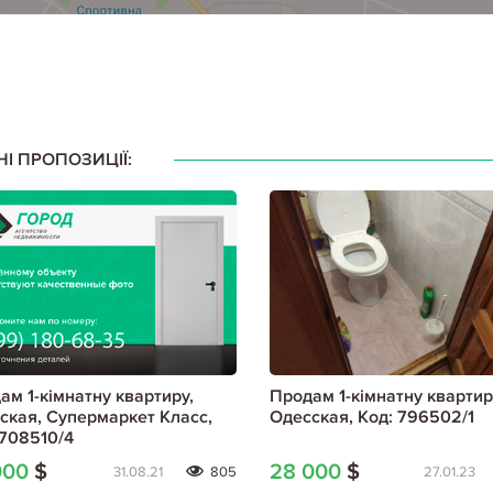
НІ ПРОПОЗИЦІЇ:
ам 1-кімнатну квартиру,
Продам 1-кімнатну квартир
ская, Супермаркет Класс,
Одесская, Код: 796502/1
 708510/4
000
$
28 000
$
31.08.21
805
27.01.23