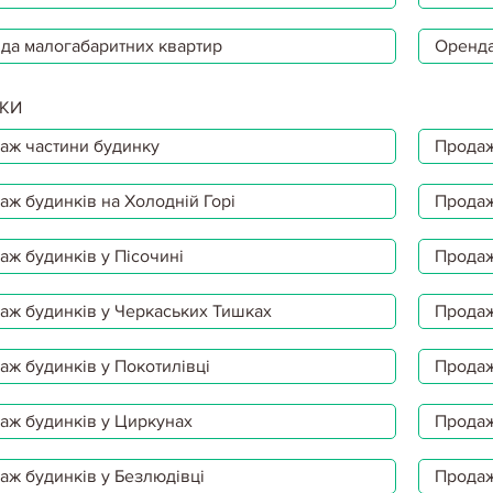
да малогабаритних квартир
Оренда
КИ
аж частини будинку
Продаж
аж будинків на Холодній Горі
Продаж
аж будинків у Пісочині
Продаж
аж будинків у Черкаських Тишках
Продаж
аж будинків у Покотилівці
Продаж
аж будинків у Циркунах
Продаж
аж будинків у Безлюдівці
Продаж