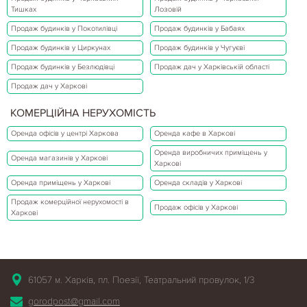
Тишках
Лозовій
Продаж будинків у Покотилівці
Продаж будинків у Бабаях
Продаж будинків у Циркунах
Продаж будинків у Чугуєві
Продаж будинків у Безлюдівці
Продаж дач у Харківській області
Продаж дач у Харкові
КОМЕРЦІЙНА НЕРУХОМІСТЬ
Оренда офісів у центрі Харкова
Оренда кафе в Харкові
Оренда виробничих приміщень у
Оренда магазинів у Харкові
Харкові
Оренда приміщень у Харкові
Оренда складів у Харкові
Продаж комерційної нерухомості в
Продаж офісів у Харкові
Харкові
61057 м. Харків, пл. Поезії, Театральний провулок, 1/3
gorodpost@gmail.com