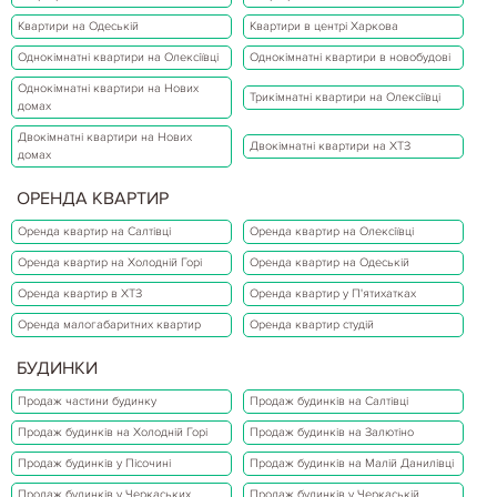
Квартири на Одеській
Квартири в центрі Харкова
Однокімнатні квартири на Олексіївці
Однокімнатні квартири в новобудові
Однокімнатні квартири на Нових
Трикімнатні квартири на Олексіївці
домах
Двокімнатні квартири на Нових
Двокімнатні квартири на ХТЗ
домах
ОРЕНДА КВАРТИР
Оренда квартир на Салтівці
Оренда квартир на Олексіївці
Оренда квартир на Холодній Горі
Оренда квартир на Одеській
Оренда квартир в ХТЗ
Оренда квартир у П'ятихатках
Оренда малогабаритних квартир
Оренда квартир студій
БУДИНКИ
Продаж частини будинку
Продаж будинків на Салтівці
Продаж будинків на Холодній Горі
Продаж будинків на Залютіно
Продаж будинків у Пісочині
Продаж будинків на Малій Данилівці
Продаж будинків у Черкаських
Продаж будинків у Черкаській