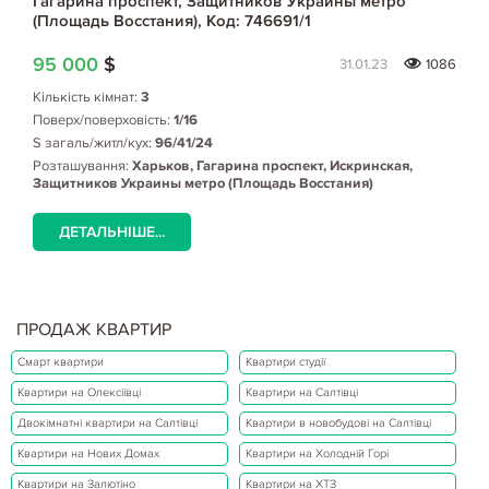
Гагарина проспект, Защитников Украины метро
(Площадь Восстания), Код: 746691/1
95 000
$
31.01.23
1086
Кількість кімнат:
3
Поверх/поверховість:
1/16
S загаль/житл/кух:
96/41/24
Розташування:
Харьков, Гагарина проспект, Искринская,
Защитников Украины метро (Площадь Восстания)
ДЕТАЛЬНІШЕ...
ПРОДАЖ КВАРТИР
Смарт квартири
Квартири студії
Квартири на Олексіївці
Квартири на Салтівці
Двокімнатні квартири на Салтівці
Квартири в новобудові на Салтівці
Квартири на Нових Домах
Квартири на Холодній Горі
Квартири на Залютіно
Квартири на ХТЗ