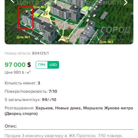
Номер об'єкта:
804125/1
97 000
$
ГРН
USD
2
Ціна
980
$
/ м
Кількість кімнат:
3
Поверх/поверховість:
7/10
S загаль/житл/кух:
99/-/10
Розташування:
Харьков, Новые дома, Маршала Жукова метро
(Дворец спорта)
Опис:
Продам 3-кімнатну квартиру в ЖК Пролісок. 7/10 поверх.