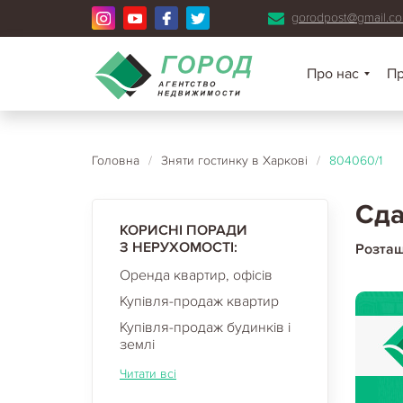
gorodpost@gmail.c
Про нас
П
Головна
/
Зняти гостинку в Харкові
/
804060/1
Сда
КОРИСНІ ПОРАДИ
З НЕРУХОМОСТІ:
Розта
Оренда квартир, офісів
Купівля-продаж квартир
Купівля-продаж будинків і
землі
Читати всі