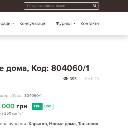
оради
Консультація
Журнал
Контакти
е дома, Код: 804060/1
395
04.11.23
і
мер об'єкта:
804060/1
 000
грн
ГРН
USD
2
на
250
грн
/ м
озташування:
Харьков, Новые дома, Танкопия