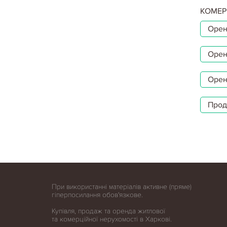
КОМЕР
Орен
Орен
Орен
Прод
При використанні матеріалів активне (пряме)
гіперпосилання обов'язкове.
Купівля, продаж та оренда житлової
та комерційної нерухомості в Харкові.