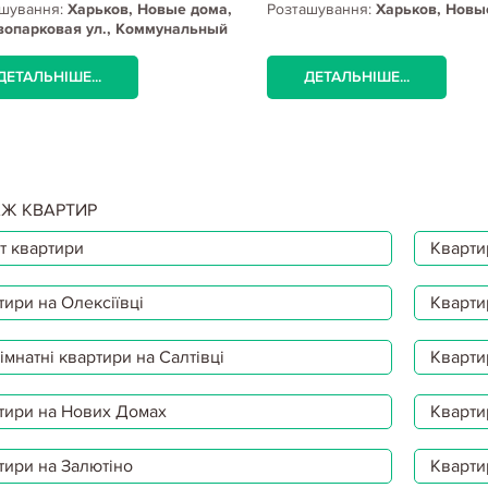
шування:
Харьков, Новые дома,
Розташування:
Харьков, Новы
вопарковая ул., Коммунальный
к
ДЕТАЛЬНІШЕ...
ДЕТАЛЬНІШЕ...
Ж КВАРТИР
т квартири
Квартир
тири на Олексіївці
Кварти
мнатні квартири на Салтівці
Кварти
тири на Нових Домах
Кварти
тири на Залютіно
Кварти