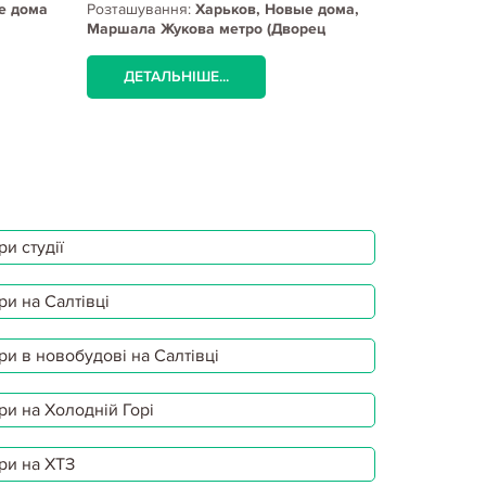
е дома
Розташування:
Харьков, Новые дома,
Розташуванн
Маршала Жукова метро (Дворец
Маршала Жу
спорта)
спорта)
ДЕТАЛЬНІШЕ...
ДЕТАЛЬ
и студії
ри на Салтівці
ри в новобудові на Салтівці
ри на Холодній Горі
ри на ХТЗ