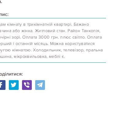
.
пис:
ам кімнату в трикімнатній квартирі. Бажано
вчина або жінка. Житловий стан. Район Танкопія,
чірні зорі. Оплата 3000 грн. плюс світло. Оплата
рший і останній місяць. Можна користуватися
ругою кімнатою. Холодильник, телевізор, пральна
шина, мікрохвильовка, меблі є.
оділитися: