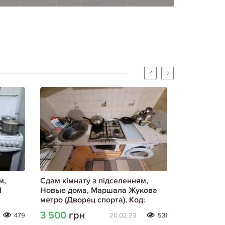
м,
Сдам кімнату з підселенням,
Сдам кімна
1
Новые дома, Маршала Жукова
Новые дом
метро (Дворец спорта), Код:
метро (Двор
797305/1
704494/2
3 500
грн
2 500
гр
479
20.02.23
531