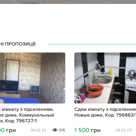
НІ ПРОПОЗИЦІЇ:
 кімнату з підселенням,
Сдам кімнату з підселення
е дома, Коммунальный
Новые дома, Код: 796863/
к, Код: 796727/1
00
грн
1 500
грн
04.02.23
515
08.02.23