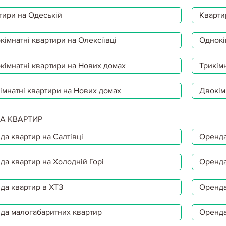
тири на Одеській
Кварти
імнатні квартири на Олексіївці
Однокі
кімнатні квартири на Нових домах
Трикімн
імнатні квартири на Нових домах
Двокім
А КВАРТИР
да квартир на Салтівці
Оренда
да квартир на Холодній Горі
Оренда
да квартир в ХТЗ
Оренда
да малогабаритних квартир
Оренда