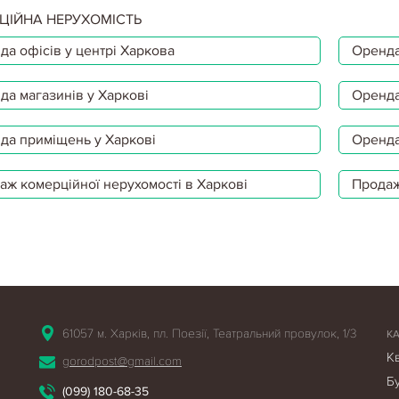
ЦІЙНА НЕРУХОМІСТЬ
да офісів у центрі Харкова
Оренда
да магазинів у Харкові
Оренда
да приміщень у Харкові
Оренда
аж комерційної нерухомості в Харкові
Продаж
61057 м. Харків, пл. Поезії, Театральний провулок, 1/3
К
К
gorodpost@gmail.com
Б
(099) 180-68-35