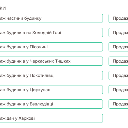
КИ
аж частини будинку
Продаж
аж будинків на Холодній Горі
Продаж
аж будинків у Пісочині
Продаж
аж будинків у Черкаських Тишках
Продаж
аж будинків у Покотилівці
Продаж
аж будинків у Циркунах
Продаж
аж будинків у Безлюдівці
Продаж
аж дач у Харкові