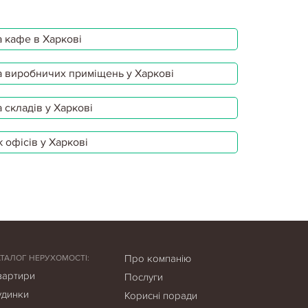
 кафе в Харкові
 виробничих приміщень у Харкові
 складів у Харкові
 офісів у Харкові
Про компанію
АТАЛОГ НЕРУХОМОСТІ:
вартири
Послуги
удинки
Корисні поради