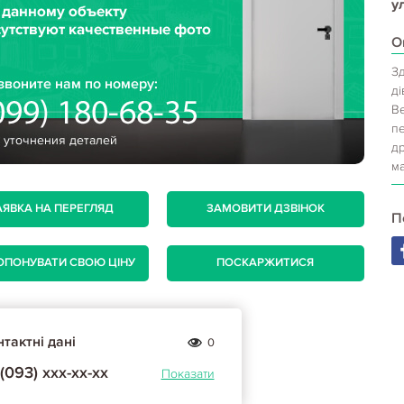
ул
О
Зд
ді
Ве
пе
д
ма
АЯВКА НА ПЕРЕГЛЯД
ЗАМОВИТИ ДЗВІНОК
П
ОПОНУВАТИ СВОЮ ЦІНУ
ПОСКАРЖИТИСЯ
тактні дані
0
(093) ххх-хх-хх
Показати