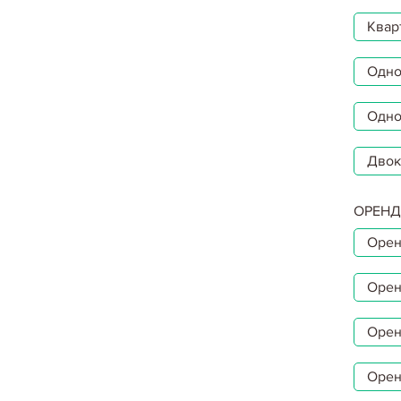
Квар
Однок
Одно
Двок
ОРЕНД
Орен
Орен
Орен
Орен