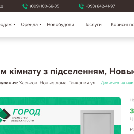
om
(099) 180-68-35
(093) 842-41-97
родаж
Оренда
Новобудови
Послуги
Корисні п
м кімнату з підселенням, Новы
шування:
Харьков, Новые дома, Танкопия ул.
Дивитися на мап
Но
3
Ці
Р