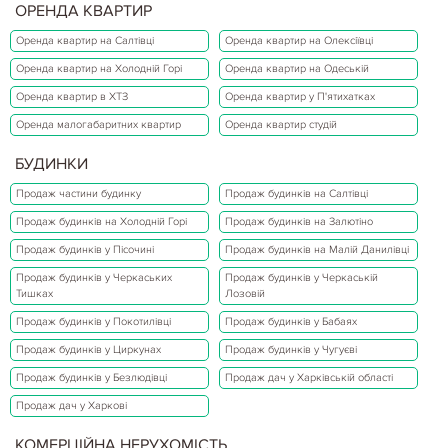
ОРЕНДА КВАРТИР
Оренда квартир на Салтівці
Оренда квартир на Олексіївці
Оренда квартир на Холодній Горі
Оренда квартир на Одеській
Оренда квартир в ХТЗ
Оренда квартир у П'ятихатках
Оренда малогабаритних квартир
Оренда квартир студій
БУДИНКИ
Продаж частини будинку
Продаж будинків на Салтівці
Продаж будинків на Холодній Горі
Продаж будинків на Залютіно
Продаж будинків у Пісочині
Продаж будинків на Малій Данилівці
Продаж будинків у Черкаських
Продаж будинків у Черкаській
Тишках
Лозовій
Продаж будинків у Покотилівці
Продаж будинків у Бабаях
Продаж будинків у Циркунах
Продаж будинків у Чугуєві
Продаж будинків у Безлюдівці
Продаж дач у Харківській області
Продаж дач у Харкові
КОМЕРЦІЙНА НЕРУХОМІСТЬ