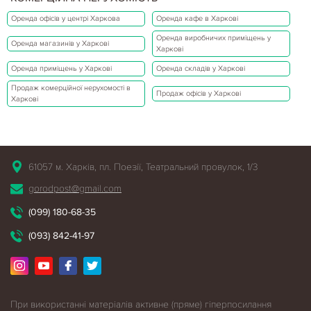
Оренда офісів у центрі Харкова
Оренда кафе в Харкові
Оренда виробничих приміщень у
Оренда магазинів у Харкові
Харкові
Оренда приміщень у Харкові
Оренда складів у Харкові
Продаж комерційної нерухомості в
Продаж офісів у Харкові
Харкові
61057 м. Харків, пл. Поезії, Театральний провулок, 1/3
gorodpost@gmail.com
(099) 180-68-35
(093) 842-41-97
При використанні матеріалів активне (пряме) гіперпосилання