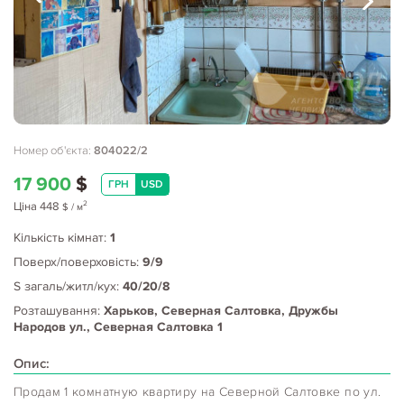
Номер об'єкта:
804022/2
17 900
$
ГРН
USD
2
Ціна
448
$
/ м
Кількість кімнат:
1
Поверх/поверховість:
9/9
S загаль/житл/кух:
40/20/8
Розташування:
Харьков, Северная Салтовка, Дружбы
Народов ул., Северная Салтовка 1
Опис:
Продам 1 комнатную квартиру на Северной Салтовке по ул.