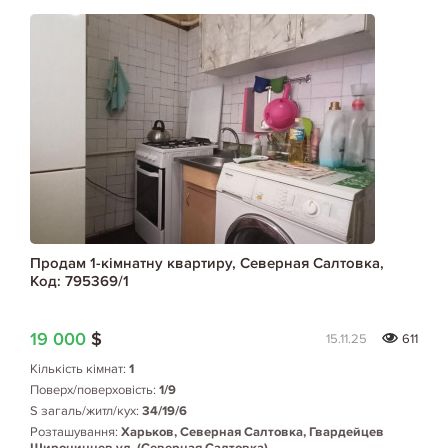
Продам 1-кімнатну квартиру, Северная Салтовка,
Код: 795369/1
19 000
$
15.11.25
611
Кількість кімнат:
1
Поверх/поверховість:
1/9
S загаль/житл/кух:
34/19/6
Розташування:
Харьков, Северная Салтовка, Гвардейцев
Широнинцев ул. (Северная Салтовка)