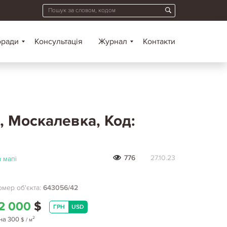
оради
Консультація
Журнал
Контакти
 Москалевка, Код:
776
27.10.23
 мапі
мер об'єкта:
643056/42
2 000
$
ГРН
USD
2
на
300
$
/ м