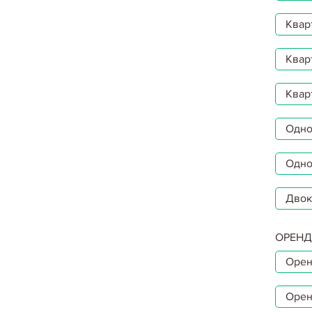
Квар
Квар
Квар
Однок
Одно
Двок
ОРЕНД
Орен
Орен