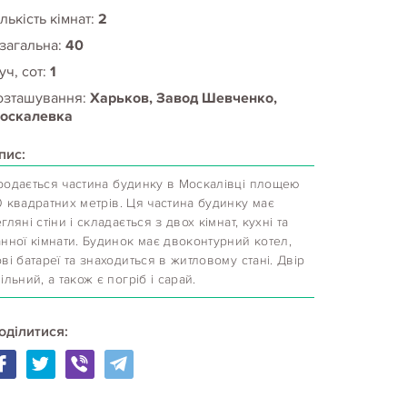
лькість кімнат:
2
 загальна:
40
уч, сот:
1
озташування:
Харьков, Завод Шевченко,
оскалевка
пис:
родається частина будинку в Москалівці площею
 квадратних метрів. Ця частина будинку має
гляні стіни і складається з двох кімнат, кухні та
нної кімнати. Будинок має двоконтурний котел,
ві батареї та знаходиться в житловому стані. Двір
ільний, а також є погріб і сарай.
оділитися: