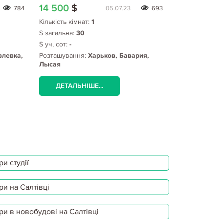
772907/5
14 500
$
12 000
$
784
05.07.23
693
Кількість кімнат:
1
Кількість кім
S загальна:
30
S загальна:
2
S уч, сот:
-
S уч, сот:
4
влевка,
Розташування:
Харьков, Бавария,
Розташуванн
Лысая
проспект, Пл
Гагарина ме
ДЕТАЛЬНІШЕ...
ДЕТАЛЬ
и студії
ри на Салтівці
ри в новобудові на Салтівці