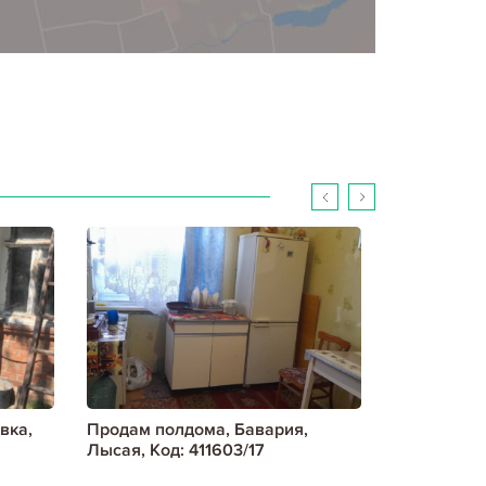
вка,
Продам полдома, Бавария,
Продам пол
Лысая, Код: 411603/17
проспект, 
метро, План