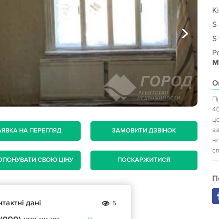
Кі
S
S 
Р
М
О
П
40
це
ва
АЯВКА НА ПЕРЕГЛЯД
ЗАМОВИТИ ДЗВІНОК
но
сп
ОПОНУВАТИ СВОЮ ЦІНУ
ПОСКАРЖИТИСЯ
П
тактні дані
5