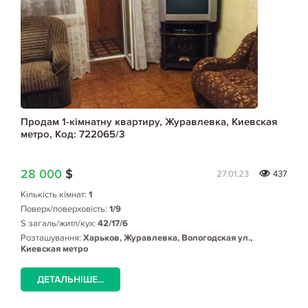
Продам 1-кімнатну квартиру, Журавлевка, Киевская
метро, Код: 722065/3
28 000
$
27.01.23
437
Кількість кімнат:
1
Поверх/поверховість:
1/9
S загаль/житл/кух:
42/17/6
Розташування:
Харьков, Журавлевка, Вологодская ул.,
Киевская метро
ДЕТАЛЬНІШЕ...