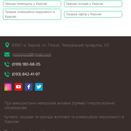
Оренда приміщень у Харкові
Оренда складів у Харкові
Продаж комерційної нерухомості в
Продаж офісів у Харкові
Харкові
61057 м. Харків, пл. Поезії, Театральний провулок, 1/3
gorodpost@gmail.com
(099) 180-68-35
(093) 842-41-97
При використанні матеріалів активне (пряме) гіперпосилання
обов'язкове.
Купівля, продаж та оренда житлової
та комерційної нерухомості в
Харкові.