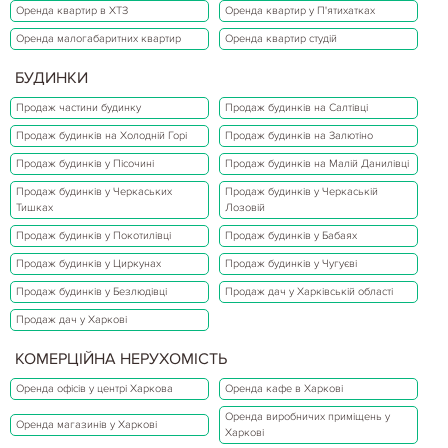
Оренда квартир в ХТЗ
Оренда квартир у П'ятихатках
Оренда малогабаритних квартир
Оренда квартир студій
БУДИНКИ
Продаж частини будинку
Продаж будинків на Салтівці
Продаж будинків на Холодній Горі
Продаж будинків на Залютіно
Продаж будинків у Пісочині
Продаж будинків на Малій Данилівці
Продаж будинків у Черкаських
Продаж будинків у Черкаській
Тишках
Лозовій
Продаж будинків у Покотилівці
Продаж будинків у Бабаях
Продаж будинків у Циркунах
Продаж будинків у Чугуєві
Продаж будинків у Безлюдівці
Продаж дач у Харківській області
Продаж дач у Харкові
КОМЕРЦІЙНА НЕРУХОМІСТЬ
Оренда офісів у центрі Харкова
Оренда кафе в Харкові
Оренда виробничих приміщень у
Оренда магазинів у Харкові
Харкові