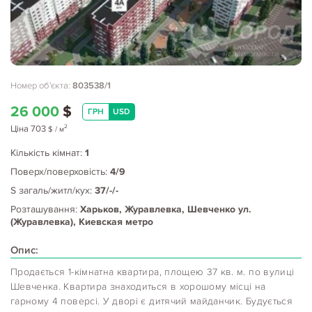
Номер об'єкта:
803538/1
26 000
$
ГРН
USD
2
Ціна
703
$
/ м
Кількість кімнат:
1
Поверх/поверховість:
4/9
S загаль/житл/кух:
37/-/-
Розташування:
Харьков, Журавлевка, Шевченко ул.
(Журавлевка), Киевская метро
Опис:
Продається 1-кімнатна квартира, площею 37 кв. м. по вулиці
Шевченка. Квартира знаходиться в хорошому місці на
гарному 4 поверсі. У дворі є дитячий майданчик. Будується