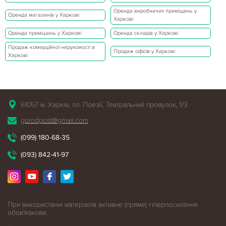
Оренда виробничих приміщень у
Оренда магазинів у Харкові
Харкові
Оренда приміщень у Харкові
Оренда складів у Харкові
Продаж комерційної нерухомості в
Продаж офісів у Харкові
Харкові
61057 м. Харків, пл. Поезії, Театральний провулок, 1/3
gorodpost@gmail.com
(099) 180-68-35
(093) 842-41-97
При використанні матеріалів активне (пряме) гіперпосилання
обов'язкове.