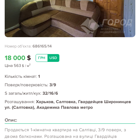
Номер об'єкта:
686165/14
18 000
$
ГРН
USD
2
Ціна
563
$
/ м
Кількість кімнат:
1
Поверх/поверховість:
3/9
S загаль/житл/кух:
32/16/6
Розташування:
Харьков, Салтовка, Гвардейцев Широнинцев
ул. (Салтовка), Академика Павлова метро
Опис:
Продається 1-кімнатна квартира на Салтівці, 3/9 поверх, з
двома балконами. Розташована на вулиці Гвардійців