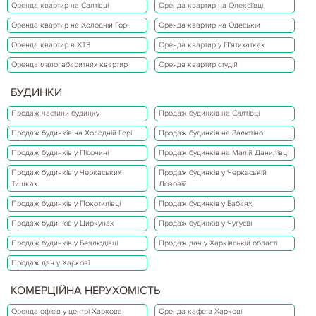
Оренда квартир на Салтівці
Оренда квартир на Олексіївці
Оренда квартир на Холодній Горі
Оренда квартир на Одеській
Оренда квартир в ХТЗ
Оренда квартир у П'ятихатках
Оренда малогабаритних квартир
Оренда квартир студій
БУДИНКИ
Продаж частини будинку
Продаж будинків на Салтівці
Продаж будинків на Холодній Горі
Продаж будинків на Залютіно
Продаж будинків у Пісочині
Продаж будинків на Малій Данилівці
Продаж будинків у Черкаських
Продаж будинків у Черкаській
Тишках
Лозовій
Продаж будинків у Покотилівці
Продаж будинків у Бабаях
Продаж будинків у Циркунах
Продаж будинків у Чугуєві
Продаж будинків у Безлюдівці
Продаж дач у Харківській області
Продаж дач у Харкові
КОМЕРЦІЙНА НЕРУХОМІСТЬ
Оренда офісів у центрі Харкова
Оренда кафе в Харкові