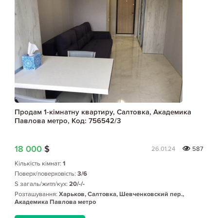
Продам 1-кімнатну квартиру, Салтовка, Академика
Павлова метро, Код: 756542/3
18 000
$
26.01.24
587
Кількість кімнат:
1
Поверх/поверховість:
3/6
S загаль/житл/кух:
20/-/-
Розташування:
Харьков, Салтовка, Шевченковский пер.,
Академика Павлова метро