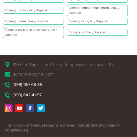
Оренда виробничих приміщень у
Оренда магазинів у Харкові
Харкові
Оренда приміщень у Харкові
Оренда складів у Харкові
Продаж комерційної нерухомості в
Продаж офісів у Харкові
Харкові
61057 м. Харків, пл. Поезії, Театральний провулок, 1/3
gorodpost@gmail.com
(099) 180-68-35
(093) 842-41-97
При використанні матеріалів активне (пряме) гіперпосилання
обов'язкове.