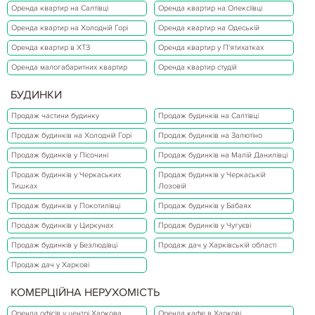
Оренда квартир на Салтівці
Оренда квартир на Олексіївці
Оренда квартир на Холодній Горі
Оренда квартир на Одеській
Оренда квартир в ХТЗ
Оренда квартир у П'ятихатках
Оренда малогабаритних квартир
Оренда квартир студій
БУДИНКИ
Продаж частини будинку
Продаж будинків на Салтівці
Продаж будинків на Холодній Горі
Продаж будинків на Залютіно
Продаж будинків у Пісочині
Продаж будинків на Малій Данилівці
Продаж будинків у Черкаських
Продаж будинків у Черкаській
Тишках
Лозовій
Продаж будинків у Покотилівці
Продаж будинків у Бабаях
Продаж будинків у Циркунах
Продаж будинків у Чугуєві
Продаж будинків у Безлюдівці
Продаж дач у Харківській області
Продаж дач у Харкові
КОМЕРЦІЙНА НЕРУХОМІСТЬ
Оренда офісів у центрі Харкова
Оренда кафе в Харкові