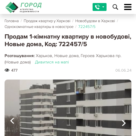
Головна
/
Продаж квартир у Харкові
/
Новобудови в Харкові
/
Однокомнатные квартиры в новострое
/
722457/5
Продам 1-кімнатну квартиру в новобудові,
Новые дома, Код: 722457/5
Розташування:
Харьков, Новые дома, Героев Харькова пр.
(Новые дома)
Дивитися на мапі
477
06.06.24