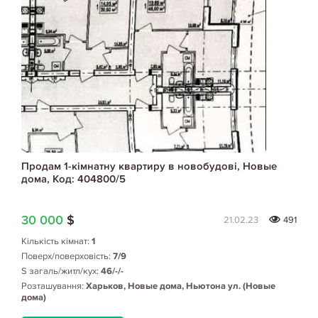
Продам 1-кімнатну квартиру в новобудові, Новые
дома, Код: 404800/5
30 000
$
21.02.23
491
Кількість кімнат:
1
Поверх/поверховість:
7/9
S загаль/житл/кух:
46/-/-
Розташування:
Харьков, Новые дома, Ньютона ул. (Новые
дома)