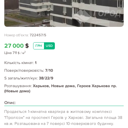
Номер об'єкта:
722457/5
27 000
$
ГРН
USD
2
Ціна
711
$
/ м
Кількість кімнат:
1
Поверх/поверховість:
7/10
S загаль/житл/кух:
38/22/9
Розташування:
Харьков, Новые дома, Героев Харькова пр.
(Новые дома)
Опис:
Продається 1-кімнатна квартира в житловому комплексі
"Пролісок" на проспекті Героїв у Харкові. Загальна площа 38
кв.м. Розташована на 7 поверсі 10-поверхового будинку.