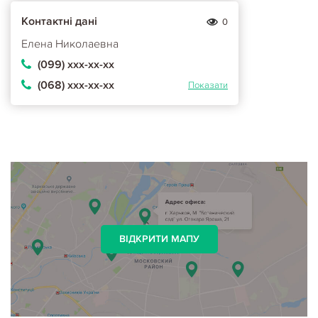
Контактні дані
0
Елена Николаевна
(099) ххх-хх-хх
(068) ххх-хх-хх
Показати
ВІДКРИТИ МАПУ