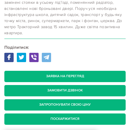
замінені стояки в усьому під'їзді, поменянний радіатор,
встановлені нові броньовані двері. Поруч уся необхідна
інфраструктура школа, дитячий садок, транспорт у будь-яку
точку міста, ринок, супермаркети, парк і фонтан, церква. До
метро Тракторний завод 15 хвилин. Дуже світла позитивна
квартира.
Поділитися:
ЗАЯВКА НА ПЕРЕГЛЯД
ЗАМОВИТИ ДЗВІНОК
ЗАПРОПОНУВАТИ СВОЮ ЦІНУ
ПОСКАРЖИТИСЯ