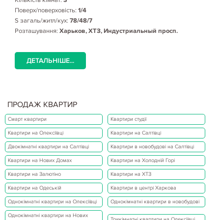
Поверх/поверховість:
1/4
S загаль/житл/кух:
78/48/7
Розташування:
Харьков, ХТЗ, Индустриальный просп.
ДЕТАЛЬНІШЕ...
ПРОДАЖ КВАРТИР
Смарт квартири
Квартири студії
Квартири на Олексіївці
Квартири на Салтівці
Двокімнатні квартири на Салтівці
Квартири в новобудові на Салтівці
Квартири на Нових Домах
Квартири на Холодній Горі
Квартири на Залютіно
Квартири на ХТЗ
Квартири на Одеській
Квартири в центрі Харкова
Однокімнатні квартири на Олексіївці
Однокімнатні квартири в новобудові
Однокімнатні квартири на Нових
Трикімнатні квартири на Олексіївці