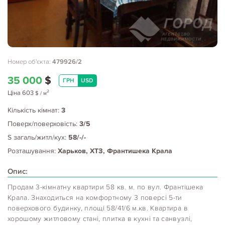
Номер об'єкта:
479926/2
35 000
$
ГРН
USD
2
Ціна
603
$
/ м
Кількість кімнат:
3
Поверх/поверховість:
3/5
S загаль/житл/кух:
58/-/-
Розташування:
Харьков, ХТЗ, Франтишека Крала
Опис:
Продам 3-кімнатну квартири 58 кв. м. по вул. Франтішека
Крала. Знаходиться на комфортному 3 поверсі 5-ти
поверхового будинку, площі 58/41/6 м.кв. Квартира в
хорошому житловому стані, плитка в кухні та санвузлі,