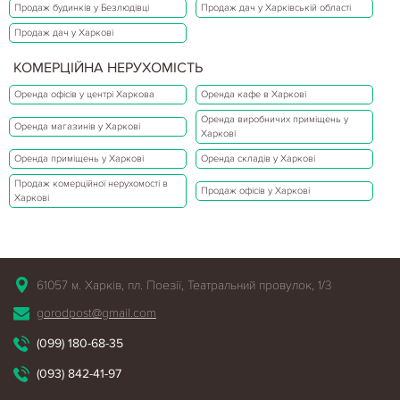
Продаж будинків у Безлюдівці
Продаж дач у Харківській області
Продаж дач у Харкові
КОМЕРЦІЙНА НЕРУХОМІСТЬ
Оренда офісів у центрі Харкова
Оренда кафе в Харкові
Оренда виробничих приміщень у
Оренда магазинів у Харкові
Харкові
Оренда приміщень у Харкові
Оренда складів у Харкові
Продаж комерційної нерухомості в
Продаж офісів у Харкові
Харкові
61057 м. Харків, пл. Поезії, Театральний провулок, 1/3
gorodpost@gmail.com
(099) 180-68-35
(093) 842-41-97