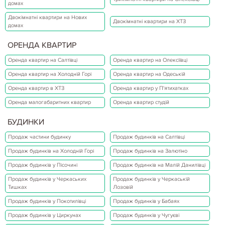
домах
Двокімнатні квартири на Нових
Двокімнатні квартири на ХТЗ
домах
ОРЕНДА КВАРТИР
Оренда квартир на Салтівці
Оренда квартир на Олексіївці
Оренда квартир на Холодній Горі
Оренда квартир на Одеській
Оренда квартир в ХТЗ
Оренда квартир у П'ятихатках
Оренда малогабаритних квартир
Оренда квартир студій
БУДИНКИ
Продаж частини будинку
Продаж будинків на Салтівці
Продаж будинків на Холодній Горі
Продаж будинків на Залютіно
Продаж будинків у Пісочині
Продаж будинків на Малій Данилівці
Продаж будинків у Черкаських
Продаж будинків у Черкаській
Тишках
Лозовій
Продаж будинків у Покотилівці
Продаж будинків у Бабаях
Продаж будинків у Циркунах
Продаж будинків у Чугуєві