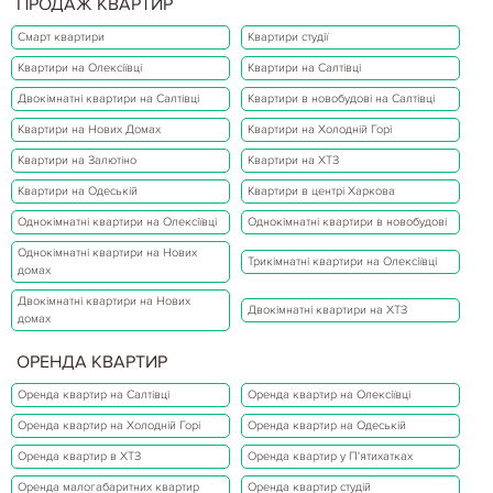
ПРОДАЖ КВАРТИР
Смарт квартири
Квартири студії
Квартири на Олексіївці
Квартири на Салтівці
Двокімнатні квартири на Салтівці
Квартири в новобудові на Салтівці
Квартири на Нових Домах
Квартири на Холодній Горі
Квартири на Залютіно
Квартири на ХТЗ
Квартири на Одеській
Квартири в центрі Харкова
Однокімнатні квартири на Олексіївці
Однокімнатні квартири в новобудові
Однокімнатні квартири на Нових
Трикімнатні квартири на Олексіївці
домах
Двокімнатні квартири на Нових
Двокімнатні квартири на ХТЗ
домах
ОРЕНДА КВАРТИР
Оренда квартир на Салтівці
Оренда квартир на Олексіївці
Оренда квартир на Холодній Горі
Оренда квартир на Одеській
Оренда квартир в ХТЗ
Оренда квартир у П'ятихатках
Оренда малогабаритних квартир
Оренда квартир студій