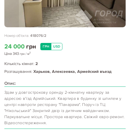
Номер об'єкта:
418076/2
24 000
грн
ГРН
USD
2
Ціна
343
грн
/ м
Кількість кімнат:
2
Розташування:
Харьков, Алексеевка, Армейский въезд
Опис:
Здам у довгострокову оренду 2-кімнатну квартиру за
адресою в'їзд Армійський. Квартира в будинку зі шпилем у
центрі навпроти ресторану "Панарама". Поруч із ТЦ
"Нікольський" Закритий двір із дитячим майданчиком.
Паркувальне місце. Простора квартира. Свіжий євро-ремонт.
Відеоспостереження.