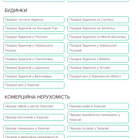
БУДИНКИ
Продаж частини будинку
Продаж будинків на Салтівці
Продаж будинків на Холодній Горі
Продаж будинків на Залютіно
Продаж будинків у Пісочині
Продаж будинків на Малій Данилівці
Продаж будинків у Черкаських
Продаж будинків у Черкаській
Тишках
Лозовій
Продаж будинків у Покотилівці
Продаж будинків у Бабаях
Продаж будинків у Циркунах
Продаж будинків у Чугуєві
Продаж будинків у Безлюдівці
Продаж дач у Харківській області
Продаж дач у Харкові
КОМЕРЦІЙНА НЕРУХОМІСТЬ
Оренда офісів у центрі Харкова
Оренда кафе в Харкові
Оренда виробничих приміщень у
Оренда магазинів у Харкові
Харкові
Оренда приміщень у Харкові
Оренда складів у Харкові
Продаж комерційної нерухомості в