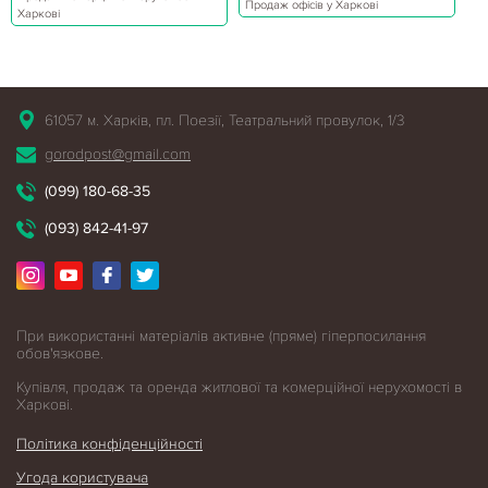
Продаж офісів у Харкові
Харкові
61057 м. Харків, пл. Поезії, Театральний провулок, 1/3
gorodpost@gmail.com
(099) 180-68-35
(093) 842-41-97
При використанні матеріалів активне (пряме) гіперпосилання
обов'язкове.
Купівля, продаж та оренда житлової
та комерційної нерухомості в
Харкові.
Політика конфіденційності
Угода користувача