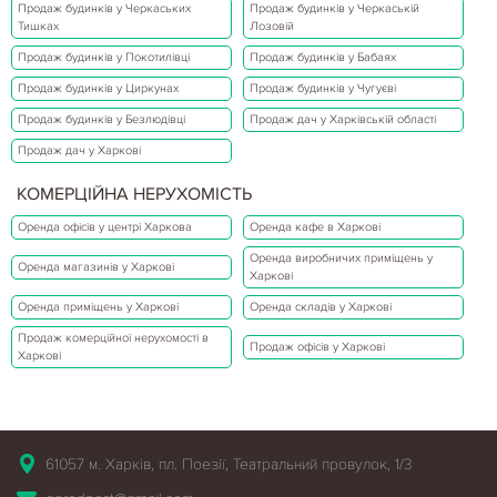
Продаж будинків у Черкаських
Продаж будинків у Черкаській
Тишках
Лозовій
Продаж будинків у Покотилівці
Продаж будинків у Бабаях
Продаж будинків у Циркунах
Продаж будинків у Чугуєві
Продаж будинків у Безлюдівці
Продаж дач у Харківській області
Продаж дач у Харкові
КОМЕРЦІЙНА НЕРУХОМІСТЬ
Оренда офісів у центрі Харкова
Оренда кафе в Харкові
Оренда виробничих приміщень у
Оренда магазинів у Харкові
Харкові
Оренда приміщень у Харкові
Оренда складів у Харкові
Продаж комерційної нерухомості в
Продаж офісів у Харкові
Харкові
61057 м. Харків, пл. Поезії, Театральний провулок, 1/3