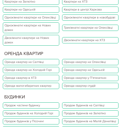
Квартири на Залютіно
Квартири на ХТЗ
Квартири на Одеській
Квартири в центрі Харкова
Однокімнатні квартири на Олексіївці
Однокімнатні квартири в новобудові
Однокімнатні квартири на Нових
Трикімнатні квартири на Олексіївці
домах
Двокімнатні квартири на Нових
Двокімнатні квартири на ХТЗ
домах
ОРЕНДА КВАРТИР
Оренда квартир на Салтівці
Оренда квартир на Олексіївці
Оренда квартир на Холодній Горі
Оренда квартир на Одеській
Оренда квартир в ХТЗ
Оренда квартир у П'ятихатках
Оренда малогабаритних квартир
Оренда квартир студій
БУДИНКИ
Продаж частини будинку
Продаж будинків на Салтівці
Продаж будинків на Холодній Горі
Продаж будинків на Залютіно
Продаж будинків у Пісочині
Продаж будинків на Малій Данилівці