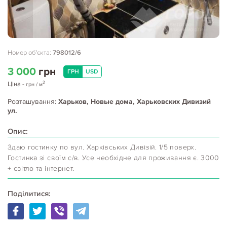
Номер об'єкта:
798012/6
3 000
грн
ГРН
USD
2
Ціна
-
грн
/ м
Розташування:
Харьков, Новые дома, Харьковских Дивизий
ул.
Опис:
Здаю гостинку по вул. Харківських Дивізій. 1/5 поверх.
Гостинка зі своїм с/в. Усе необхідне для проживання є. 3000
+ світло та інтернет.
Поділитися: