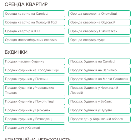
ОРЕНДА КВАРТИР
Оренда квартир на Салтівці
Оренда квартир на Олексіївці
Оренда квартир на Холодній Горі
Оренда квартир на Одеській
Оренда квартир в ХТЗ
Оренда квартир у П'ятихатках
Оренда малогабаритних квартир
Оренда квартир студій
БУДИНКИ
Продаж частини будинку
Продаж будинків на Салтівці
Продаж будинків на Холодній Горі
Продаж будинків на Залютіно
Продаж будинків у Пісочині
Продаж будинків на Малій Данилівці
Продаж будинків у Черкаських
Продаж будинків у Черкаській
Тишках
Лозовій
Продаж будинків у Покотилівці
Продаж будинків у Бабаях
Продаж будинків у Циркунах
Продаж будинків у Чугуєві
Продаж будинків у Безлюдівці
Продаж дач у Харківській області
Продаж дач у Харкові
КОМЕРЦІЙНА НЕРУХОМІСТЬ