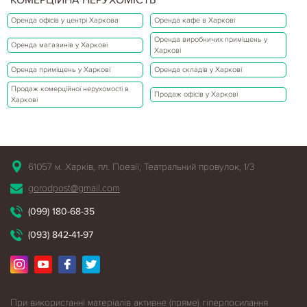
Оренда офісів у центрі Харкова
Оренда кафе в Харкові
Оренда виробничих приміщень у
Оренда магазинів у Харкові
Харкові
Оренда приміщень у Харкові
Оренда складів у Харкові
Продаж комерційної нерухомості в
Продаж офісів у Харкові
Харкові
61057 м. Харків, пл. Поезії, Театральний провулок, 1/3
gorodpost@gmail.com
(099) 180-68-35
(093) 842-41-97
При використанні матеріалів активне (пряме) гіперпосилання