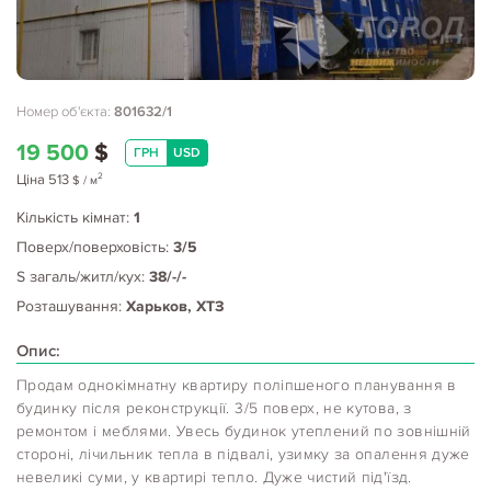
Номер об'єкта:
801632/1
19 500
$
ГРН
USD
2
Ціна
513
$
/ м
Кількість кімнат:
1
Поверх/поверховість:
3/5
S загаль/житл/кух:
38/-/-
Розташування:
Харьков, ХТЗ
Опис:
Продам однокімнатну квартиру поліпшеного планування в
будинку після реконструкції. 3/5 поверх, не кутова, з
ремонтом і меблями. Увесь будинок утеплений по зовнішній
стороні, лічильник тепла в підвалі, узимку за опалення дуже
невеликі суми, у квартирі тепло. Дуже чистий під'їзд.