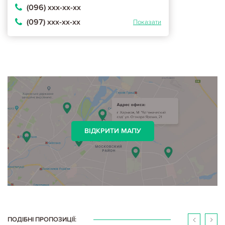
(096) ххх-хх-хх
(097) ххх-хх-хх
Показати
ВІДКРИТИ МАПУ
ПОДІБНІ ПРОПОЗИЦІЇ: