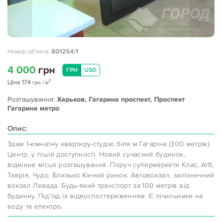
Номер об'єкта:
801254/1
4 000
грн
ГРН
USD
2
Ціна
174
грн
/ м
Розташування:
Харьков, Гагарина проспект, Проспект
Гагарина метро
Опис:
Здам 1-кімнатну квартиру-студію біля м.Гагаріна (300 метрів).
Центр, у пішій доступності. Новий сучасний будинок,
відмінне місце розташування. Поруч супермаркети Клас, Атб,
Таврія, Чудо. Близько Кінний ринок. Автовокзал, залізничний
вокзал Левада. Будь-який транспорт за 100 метрів від
будинку. Під'їзд із відеоспостереженням. Є лічильники на
воду та електро.