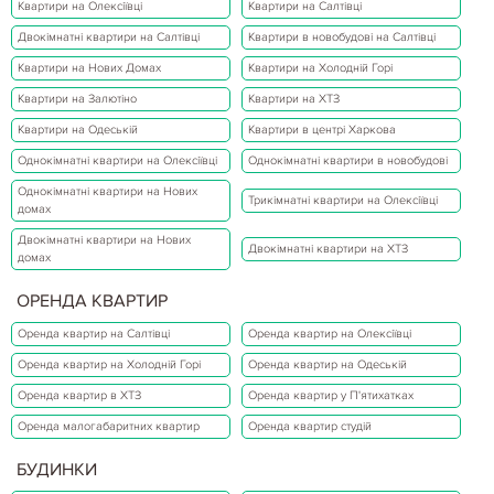
Квартири на Олексіївці
Квартири на Салтівці
Двокімнатні квартири на Салтівці
Квартири в новобудові на Салтівці
Квартири на Нових Домах
Квартири на Холодній Горі
Квартири на Залютіно
Квартири на ХТЗ
Квартири на Одеській
Квартири в центрі Харкова
Однокімнатні квартири на Олексіївці
Однокімнатні квартири в новобудові
Однокімнатні квартири на Нових
Трикімнатні квартири на Олексіївці
домах
Двокімнатні квартири на Нових
Двокімнатні квартири на ХТЗ
домах
ОРЕНДА КВАРТИР
Оренда квартир на Салтівці
Оренда квартир на Олексіївці
Оренда квартир на Холодній Горі
Оренда квартир на Одеській
Оренда квартир в ХТЗ
Оренда квартир у П'ятихатках
Оренда малогабаритних квартир
Оренда квартир студій
БУДИНКИ