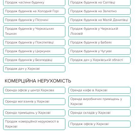
Продаж частини будинку
Продаж будинків на Салтівці
Продаж будинків на Холодній Горі
Продаж будинків на Залютіно
Продаж будинків у Пісочині
Продаж будинків на Малій Данилівці
Продаж будинків у Черкаських
Продаж будинків у Черкаській
Тишках
Лозовій
Продаж будинків у Покотилівці
Продаж будинків у Бабаях
Продаж будинків у Циркунах
Продаж будинків у Чугуєві
Продаж будинків у Безлюдівці
Продаж дач у Харківській області
Продаж дач у Харкові
КОМЕРЦІЙНА НЕРУХОМІСТЬ
Оренда офісів у центрі Харкова
Оренда кафе в Харкові
Оренда виробничих приміщень у
Оренда магазинів у Харкові
Харкові
Оренда приміщень у Харкові
Оренда складів у Харкові
Продаж комерційної нерухомості в
Продаж офісів у Харкові
Харкові