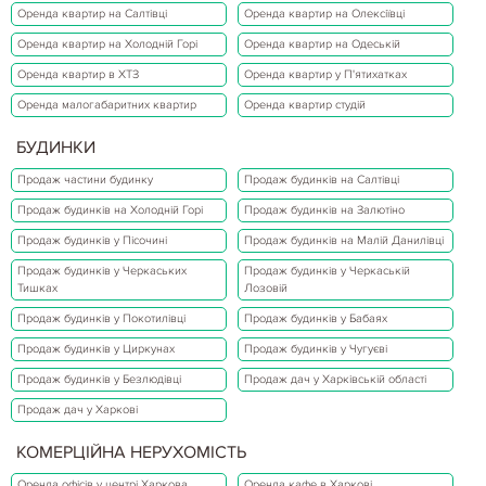
Оренда квартир на Салтівці
Оренда квартир на Олексіївці
Оренда квартир на Холодній Горі
Оренда квартир на Одеській
Оренда квартир в ХТЗ
Оренда квартир у П'ятихатках
Оренда малогабаритних квартир
Оренда квартир студій
БУДИНКИ
Продаж частини будинку
Продаж будинків на Салтівці
Продаж будинків на Холодній Горі
Продаж будинків на Залютіно
Продаж будинків у Пісочині
Продаж будинків на Малій Данилівці
Продаж будинків у Черкаських
Продаж будинків у Черкаській
Тишках
Лозовій
Продаж будинків у Покотилівці
Продаж будинків у Бабаях
Продаж будинків у Циркунах
Продаж будинків у Чугуєві
Продаж будинків у Безлюдівці
Продаж дач у Харківській області
Продаж дач у Харкові
КОМЕРЦІЙНА НЕРУХОМІСТЬ
Оренда офісів у центрі Харкова
Оренда кафе в Харкові