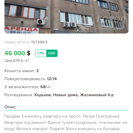
Номер об'єкта:
757339/3
46 000
$
ГРН
USD
2
Ціна
676
$
/ м
Кількість кімнат:
3
Поверх/поверховість:
12/14
S загаль/житл/кух:
68/-/-
Розташування:
Харьков, Новые дома, Жасминовый б-р
Опис:
Продам 3-кімнатну квартиру на просп. Петра Григоренка.
Квартира під ремонт! Ванна, туалет роздільно, лічильники на
воду! Велика комора! Лоджія! Вікна виходять на бульвар