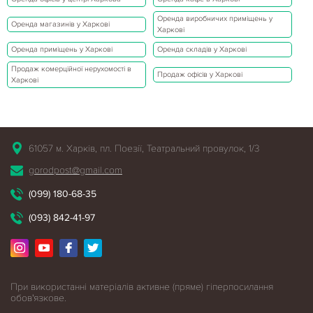
Оренда виробничих приміщень у
Оренда магазинів у Харкові
Харкові
Оренда приміщень у Харкові
Оренда складів у Харкові
Продаж комерційної нерухомості в
Продаж офісів у Харкові
Харкові
61057 м. Харків, пл. Поезії, Театральний провулок, 1/3
gorodpost@gmail.com
(099) 180-68-35
(093) 842-41-97
При використанні матеріалів активне (пряме) гіперпосилання
обов'язкове.