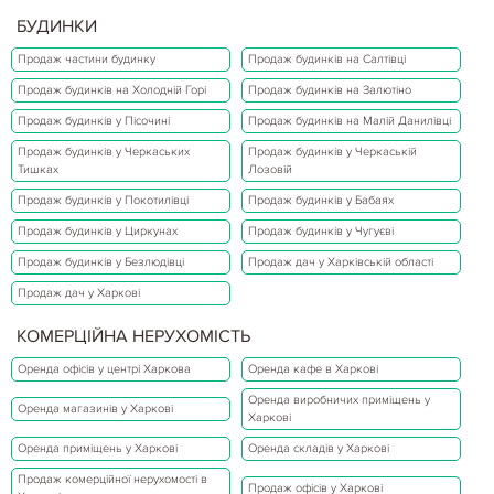
БУДИНКИ
Продаж частини будинку
Продаж будинків на Салтівці
Продаж будинків на Холодній Горі
Продаж будинків на Залютіно
Продаж будинків у Пісочині
Продаж будинків на Малій Данилівці
Продаж будинків у Черкаських
Продаж будинків у Черкаській
Тишках
Лозовій
Продаж будинків у Покотилівці
Продаж будинків у Бабаях
Продаж будинків у Циркунах
Продаж будинків у Чугуєві
Продаж будинків у Безлюдівці
Продаж дач у Харківській області
Продаж дач у Харкові
КОМЕРЦІЙНА НЕРУХОМІСТЬ
Оренда офісів у центрі Харкова
Оренда кафе в Харкові
Оренда виробничих приміщень у
Оренда магазинів у Харкові
Харкові
Оренда приміщень у Харкові
Оренда складів у Харкові
Продаж комерційної нерухомості в
Продаж офісів у Харкові