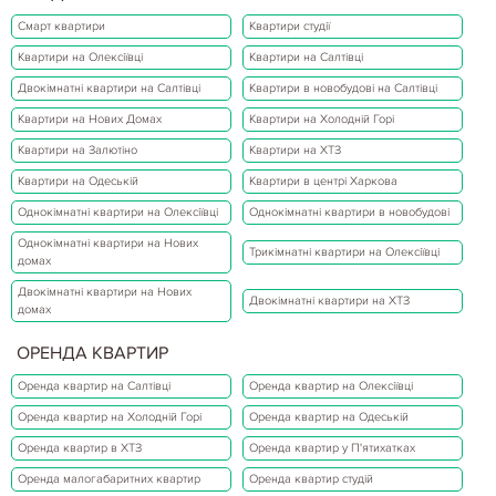
Смарт квартири
Квартири студії
Квартири на Олексіївці
Квартири на Салтівці
Двокімнатні квартири на Салтівці
Квартири в новобудові на Салтівці
Квартири на Нових Домах
Квартири на Холодній Горі
Квартири на Залютіно
Квартири на ХТЗ
Квартири на Одеській
Квартири в центрі Харкова
Однокімнатні квартири на Олексіївці
Однокімнатні квартири в новобудові
Однокімнатні квартири на Нових
Трикімнатні квартири на Олексіївці
домах
Двокімнатні квартири на Нових
Двокімнатні квартири на ХТЗ
домах
ОРЕНДА КВАРТИР
Оренда квартир на Салтівці
Оренда квартир на Олексіївці
Оренда квартир на Холодній Горі
Оренда квартир на Одеській
Оренда квартир в ХТЗ
Оренда квартир у П'ятихатках
Оренда малогабаритних квартир
Оренда квартир студій