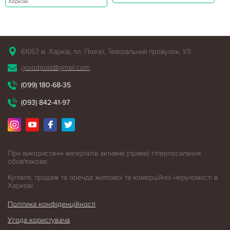
Харкові
61057 м. Харків, пл. Поезії, Театральний провулок, 1/3
gorodpost@gmail.com
(099) 180-68-35
(093) 842-41-97
При використанні матеріалів активне (пряме) гіперпосилання
обов'язкове.
Купівля, продаж та оренда житлової
та комерційної нерухомості в
Харкові.
Політика конфіденційності
Угода користувача