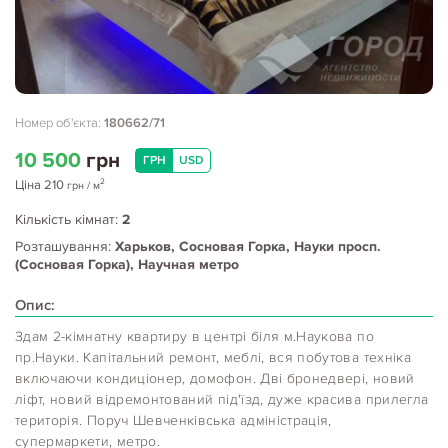
Номер об'єкта:
180662/71
10 500
грн
ГРН
USD
2
Ціна
210
грн
/ м
Кількість кімнат:
2
Розташування:
Харьков, Сосновая Горка, Науки просп.
(Сосновая Горка), Научная метро
Опис:
Здам 2-кімнатну квартиру в центрі біля м.Наукова по
пр.Науки. Капітальний ремонт, меблі, вся побутова техніка
включаючи кондиціонер, домофон. Дві бронедвері, новий
ліфт, новий відремонтований під'їзд, дуже красива прилегла
територія. Поруч Шевченківська адміністрація,
супермаркети, метро.