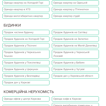
Оренда квартир на Холодній Горі
Оренда квартир на Одеській
Оренда квартир в ХТЗ
Оренда квартир у П'ятихатках
Оренда малогабаритних квартир
Оренда квартир студій
БУДИНКИ
Продаж частини будинку
Продаж будинків на Салтівці
Продаж будинків на Холодній Горі
Продаж будинків на Залютіно
Продаж будинків у Пісочині
Продаж будинків на Малій Данилівці
Продаж будинків у Черкаських
Продаж будинків у Черкаській
Тишках
Лозовій
Продаж будинків у Покотилівці
Продаж будинків у Бабаях
Продаж будинків у Циркунах
Продаж будинків у Чугуєві
Продаж будинків у Безлюдівці
Продаж дач у Харківській області
Продаж дач у Харкові
КОМЕРЦІЙНА НЕРУХОМІСТЬ
Оренда офісів у центрі Харкова
Оренда кафе в Харкові
Оренда виробничих приміщень у