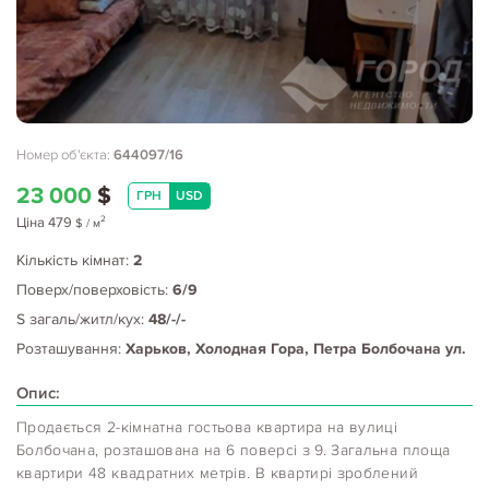
Номер об'єкта:
644097/16
23 000
$
ГРН
USD
2
Ціна
479
$
/ м
Кількість кімнат:
2
Поверх/поверховість:
6/9
S загаль/житл/кух:
48/-/-
Розташування:
Харьков, Холодная Гора, Петра Болбочана ул.
Опис:
Продається 2-кімнатна гостьова квартира на вулиці
Болбочана, розташована на 6 поверсі з 9. Загальна площа
квартири 48 квадратних метрів. В квартирі зроблений