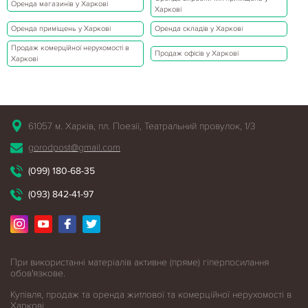
Оренда магазинів у Харкові
Харкові
Оренда приміщень у Харкові
Оренда складів у Харкові
Продаж комерційної нерухомості в
Продаж офісів у Харкові
Харкові
61057 м. Харків, пл. Поезії, Театральний провулок, 1/3
gorodpost@gmail.com
(099) 180-68-35
(093) 842-41-97
При використанні матеріалів активне (пряме) гіперпосилання
обов'язкове.
Купівля, продаж та оренда житлової
та комерційної нерухомості в
Харкові.