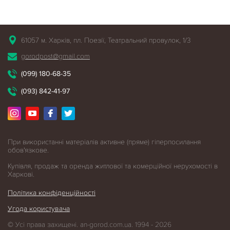
61057 м. Харків, пл. Поезії, Театральний провулок, 1/3
gorodpost@gmail.com
(099) 180-68-35
(093) 842-41-97
При використанні матеріалів активне (пряме) гіперпосилання
обов'язкове.
Купівля, продаж та оренда житлової
та комерційної нерухомості в
Харкові.
Політика конфіденційності
Угода користувача
© Усі права захищені. an-gorod.com.ua. 1994 - 2026