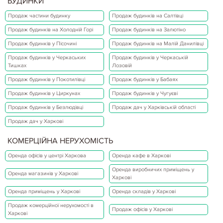
БУДИНКИ
Продаж частини будинку
Продаж будинків на Салтівці
Продаж будинків на Холодній Горі
Продаж будинків на Залютіно
Продаж будинків у Пісочині
Продаж будинків на Малій Данилівці
Продаж будинків у Черкаських
Продаж будинків у Черкаській
Тишках
Лозовій
Продаж будинків у Покотилівці
Продаж будинків у Бабаях
Продаж будинків у Циркунах
Продаж будинків у Чугуєві
Продаж будинків у Безлюдівці
Продаж дач у Харківській області
Продаж дач у Харкові
КОМЕРЦІЙНА НЕРУХОМІСТЬ
Оренда офісів у центрі Харкова
Оренда кафе в Харкові
Оренда виробничих приміщень у
Оренда магазинів у Харкові
Харкові
Оренда приміщень у Харкові
Оренда складів у Харкові
Продаж комерційної нерухомості в
Продаж офісів у Харкові
Харкові