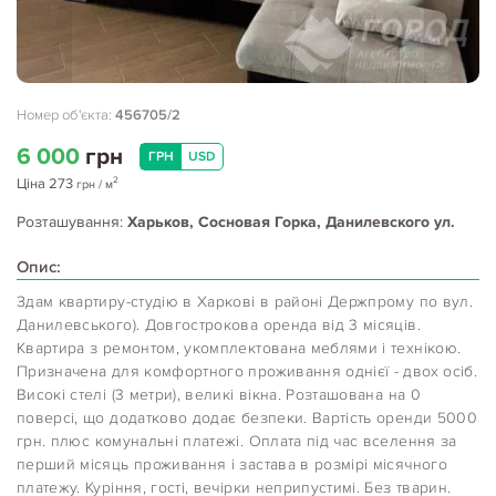
Номер об'єкта:
456705/2
6 000
грн
ГРН
USD
2
Ціна
273
грн
/ м
Розташування:
Харьков, Сосновая Горка, Данилевского ул.
Опис:
Здам квартиру-студію в Харкові в районі Держпрому по вул.
Данилевського). Довгострокова оренда від 3 місяців.
Квартира з ремонтом, укомплектована меблями і технікою.
Призначена для комфортного проживання однієї - двох осіб.
Високі стелі (3 метри), великі вікна. Розташована на 0
поверсі, що додатково додає безпеки. Вартість оренди 5000
грн. плюс комунальні платежі. Оплата під час вселення за
перший місяць проживання і застава в розмірі місячного
платежу. Куріння, гості, вечірки неприпустимі. Без тварин.