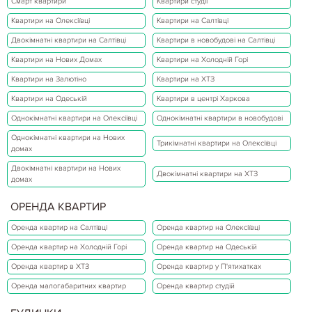
Смарт квартири
Квартири студії
Квартири на Олексіївці
Квартири на Салтівці
Двокімнатні квартири на Салтівці
Квартири в новобудові на Салтівці
Квартири на Нових Домах
Квартири на Холодній Горі
Квартири на Залютіно
Квартири на ХТЗ
Квартири на Одеській
Квартири в центрі Харкова
Однокімнатні квартири на Олексіївці
Однокімнатні квартири в новобудові
Однокімнатні квартири на Нових
Трикімнатні квартири на Олексіївці
домах
Двокімнатні квартири на Нових
Двокімнатні квартири на ХТЗ
домах
ОРЕНДА КВАРТИР
Оренда квартир на Салтівці
Оренда квартир на Олексіївці
Оренда квартир на Холодній Горі
Оренда квартир на Одеській
Оренда квартир в ХТЗ
Оренда квартир у П'ятихатках
Оренда малогабаритних квартир
Оренда квартир студій