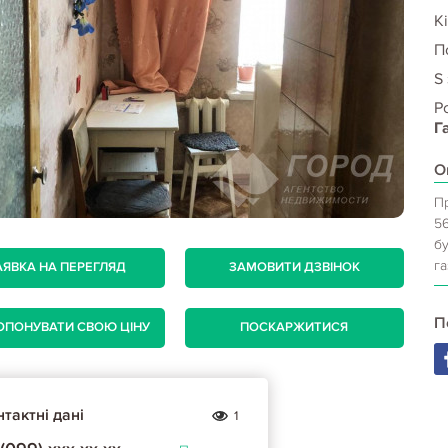
Кі
П
S
Р
Г
О
Пр
5
бу
г
АЯВКА НА ПЕРЕГЛЯД
ЗАМОВИТИ ДЗВІНОК
П
ОПОНУВАТИ СВОЮ ЦІНУ
ПОСКАРЖИТИСЯ
тактні дані
1