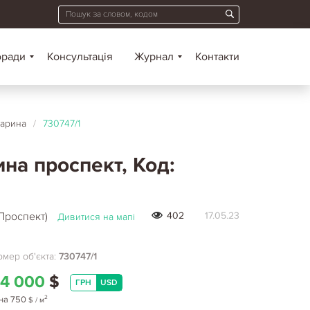
оради
Консультація
Журнал
Контакти
гарина
/
730747/1
ина проспект, Код:
 Проспект)
402
17.05.23
Дивитися на мапі
мер об'єкта:
730747/1
4 000
$
ГРН
USD
2
на
750
$
/ м