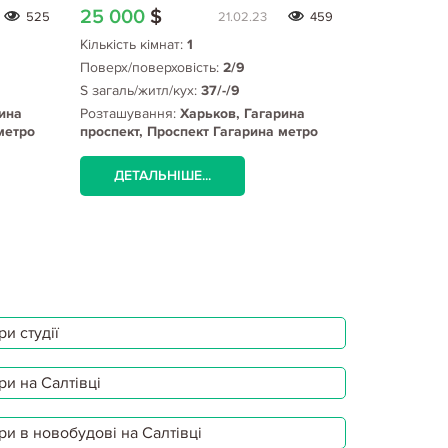
25 000
$
27 000
$
525
21.02.23
459
Кількість кімнат:
1
Кількість кім
Поверх/поверховість:
2/9
Поверх/пове
S загаль/житл/кух:
37/-/9
S загаль/жит
ина
Розташування:
Харьков, Гагарина
Розташуванн
метро
проспект, Проспект Гагарина метро
проспект, Га
Проспект)
ДЕТАЛЬНІШЕ...
ДЕТАЛЬ
и студії
ри на Салтівці
ри в новобудові на Салтівці