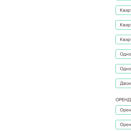
Квар
Квар
Квар
Однок
Одно
Двок
ОРЕНД
Орен
Орен