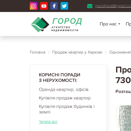
gorodpost@gmail.c
Про нас
П
Головна
/
Продаж квартир у Харкові
/
Однокімнат
Про
КОРИСНІ ПОРАДИ
730
З НЕРУХОМОСТІ:
Оренда квартир, офісів
Розта
Купівля-продаж квартир
Купівля-продаж будинків і
землі
Читати всі