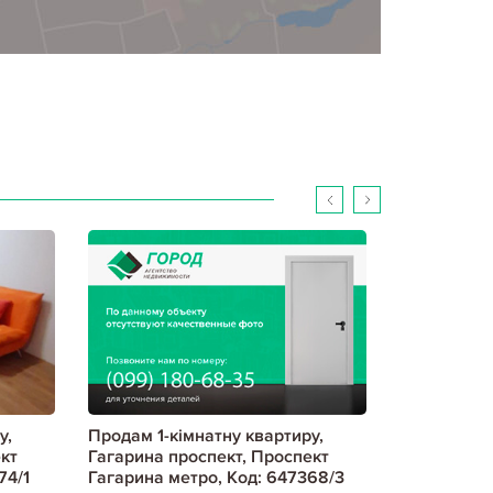
у,
Продам 1-кімнатну квартиру,
Продам 1-к
кт
Гагарина проспект, Проспект
Гагарина п
74/1
Гагарина метро, Код: 647368/3
656653/7