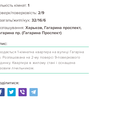
лькість кімнат:
1
оверх/поверховість:
2/9
 загаль/житл/кух:
32/16/6
озташування:
Харьков, Гагарина проспект,
агарина пр. (Гагарина Проспект)
пис:
одається 1-кімнатна квартира на вулиці Гагаріна
6. Розташована на 2-му поверсі 9-поверхового
динку. Квартира в жилому стані і оснащена
азовим лічильником.
оділитися: