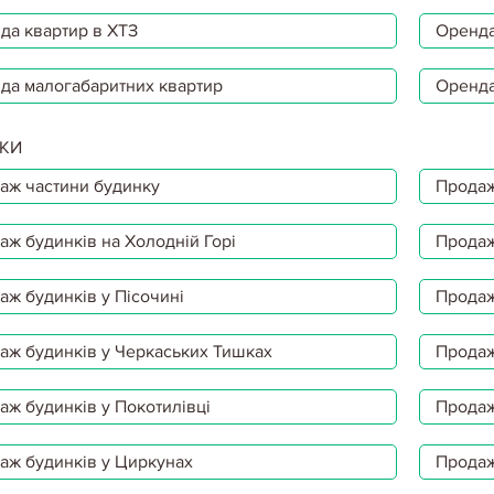
да квартир в ХТЗ
Оренда
да малогабаритних квартир
Оренда
КИ
аж частини будинку
Продаж
аж будинків на Холодній Горі
Продаж
аж будинків у Пісочині
Продаж
аж будинків у Черкаських Тишках
Продаж
аж будинків у Покотилівці
Продаж
аж будинків у Циркунах
Продаж