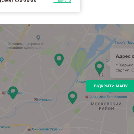
(099) ххх-хх-хх
Показати
ВІДКРИТИ МАПУ