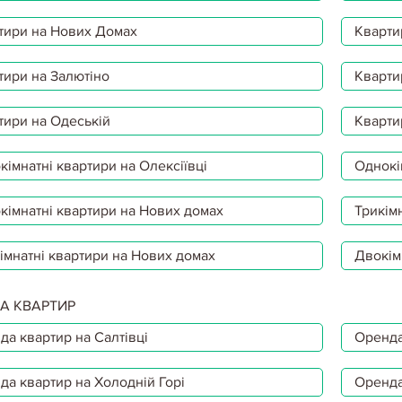
тири на Нових Домах
Кварти
тири на Залютіно
Кварти
тири на Одеській
Кварти
імнатні квартири на Олексіївці
Однокі
кімнатні квартири на Нових домах
Трикімн
імнатні квартири на Нових домах
Двокім
А КВАРТИР
да квартир на Салтівці
Оренда
да квартир на Холодній Горі
Оренда