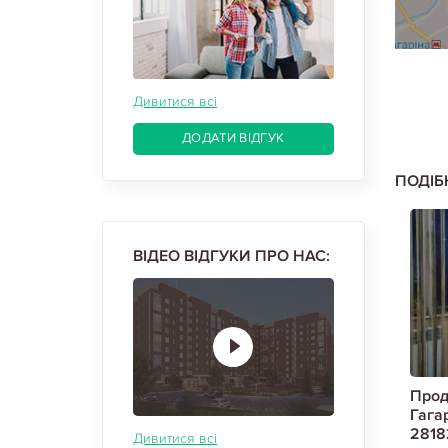
Дивитися всі
ДОДАТИ ВІДГУК
ПОДІБ
ВІДЕО ВІДГУКИ ПРО НАС:
вартиру,
Продам 1-кімнатну квартиру,
Прод
Код:
Гагарина проспект, Спортивная
Гага
метро, Код: 353961/9
2818
Дивитися всі