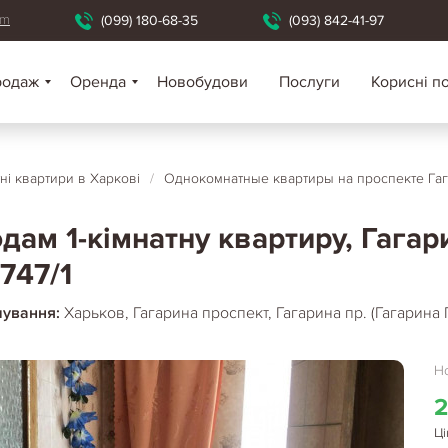
om
(099) 180-68-35
(093) 842-41-97
родаж
Оренда
Новобудови
Послуги
Корисні п
ні квартири в Харкові
/
Однокомнатные квартиры на проспекте Га
дам 1-кімнатну квартиру, Гагар
747/1
шування:
Харьков, Гагарина проспект, Гагарина пр. (Гагарина
Но
2
Ці