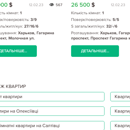
000
$
26 500
$
12.02.23
567
12.02.23
сть кімнат:
1
Кількість кімнат:
1
х/поверховість:
3/9
Поверх/поверховість:
5/5
аль/житл/кух:
27/16/6
S загаль/житл/кух:
32/-/6
шування:
Харьков, Гагарина
Розташування:
Харьков, Гагар
ект, Молочная ул.
проспект, Проспект Гагарина 
ДЕТАЛЬНІШЕ...
ДЕТАЛЬНІШЕ...
Ж КВАРТИР
т квартири
Квартир
тири на Олексіївці
Кварти
мнатні квартири на Салтівці
Кварти