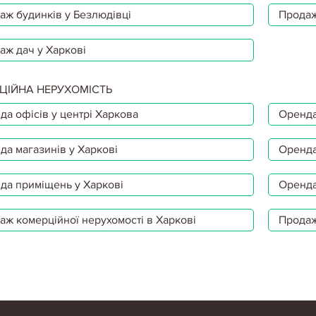
аж будинків у Безлюдівці
Продаж
аж дач у Харкові
ЦІЙНА НЕРУХОМІСТЬ
да офісів у центрі Харкова
Оренда
да магазинів у Харкові
Оренда
да приміщень у Харкові
Оренда
аж комерційної нерухомості в Харкові
Продаж