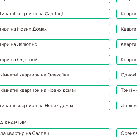
мнатні квартири на Салтівці
Кварти
тири на Нових Домах
Кварти
тири на Залютіно
Кварти
тири на Одеській
Кварти
імнатні квартири на Олексіївці
Однокі
кімнатні квартири на Нових домах
Трикімн
імнатні квартири на Нових домах
Двокім
А КВАРТИР
да квартир на Салтівці
Оренда