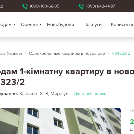
om
(099) 180-68-35
(093) 842-41-97
родаж
Оренда
Новобудови
Послуги
Корисні п
 в Харкові
/
Однокомнатные квартиры в новострое
/
434323/2
дам 1-кімнатну квартиру в ново
323/2
шування:
Харьков, ХТЗ, Мира ул.
Дивитися на мапі
Но
2
Ці