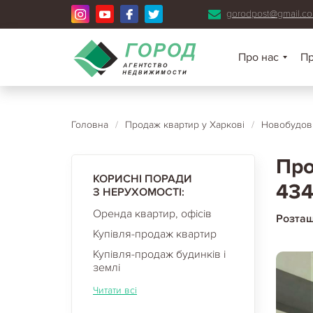
gorodpost@gmail.c
Про нас
П
Головна
/
Продаж квартир у Харкові
/
Новобудови
Про
КОРИСНІ ПОРАДИ
434
З НЕРУХОМОСТІ:
Оренда квартир, офісів
Розта
Купівля-продаж квартир
Купівля-продаж будинків і
землі
Читати всі