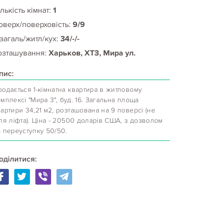
лькість кімнат:
1
оверх/поверховість:
9/9
 загаль/житл/кух:
34/-/-
озташування:
Харьков, ХТЗ, Мира ул.
пис:
одається 1-кімнатна квартира в житловому
мплексі "Мира 3", буд. 16. Загальна площа
артири 34,21 м2, розташована на 9 поверсі (не
ля ліфта). Ціна - 20500 доларів США, з дозволом
 переуступку 50/50.
оділитися: