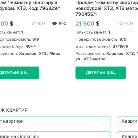
ам 1-кімнатну квартиру в
Продам 1-кімнатну квартир
будові, ХТЗ, Код: 796329/1
новобудові, ХТЗ, ХТЗ метро
796456/1
500
$
21 500
$
21.01.23
590
20.04.23
сть кімнат:
1
Кількість кімнат:
1
х/поверховість:
8/9
Поверх/поверховість:
9/9
аль/житл/кух:
40/-/-
S загаль/житл/кух:
37/19/9
шування:
Харьков, ХТЗ, Мира
Розташування:
Харьков, ХТЗ,
ул., ХТЗ метро
ДЕТАЛЬНІШЕ...
ДЕТАЛЬНІШЕ...
Ж КВАРТИР
т квартири
Квартир
тири на Олексіївці
Кварти