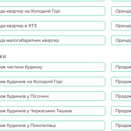
да квартир на Холодній Горі
Оренда
да квартир в ХТЗ
Оренда
да малогабаритних квартир
Оренда
КИ
аж частини будинку
Продаж
аж будинків на Холодній Горі
Продаж
аж будинків у Пісочині
Продаж
аж будинків у Черкаських Тишках
Продаж
аж будинків у Покотилівці
Продаж