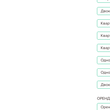
Двокі
Квар
Квар
Квар
Однок
Одно
Двок
ОРЕНД
Орен