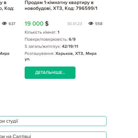
у в
Продам 1-кімнатну квартиру в
Продам 1-к
, Код:
новобудові, ХТЗ, Код: 796599/1
новобудові
796992/1
19 000
$
20 500
$
637
30.01.23
558
Кількість кімнат:
1
Кількість кім
Поверх/поверховість:
6/9
Поверх/пове
S загаль/житл/кух:
42/19/11
S загаль/жит
 Мира
Розташування:
Харьков, ХТЗ, Мира
Розташуванн
ул.
ул., ХТЗ мет
ДЕТАЛЬНІШЕ...
ДЕТАЛЬ
и студії
ри на Салтівці