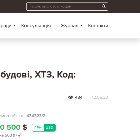
оради
Консультація
Журнал
Контакти
будові, ХТЗ, Код:
484
12.05.23
мер об'єкта:
434323/2
0 500
$
ГРН
USD
2
на
603
$
/ м