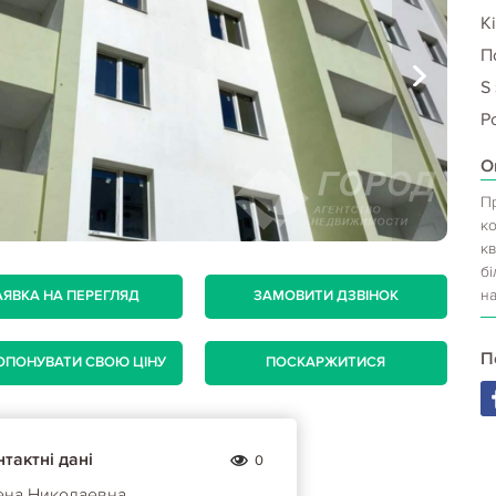
Кі
П
S
Р
О
Пр
ко
кв
бі
на
АЯВКА НА ПЕРЕГЛЯД
ЗАМОВИТИ ДЗВІНОК
П
ОПОНУВАТИ СВОЮ ЦІНУ
ПОСКАРЖИТИСЯ
тактні дані
0
ена Николаевна