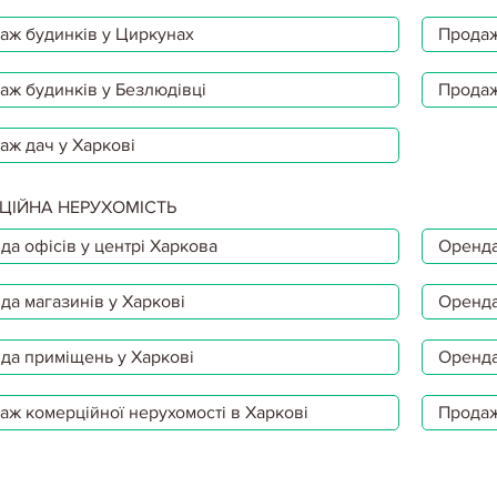
аж будинків у Циркунах
Продаж
аж будинків у Безлюдівці
Продаж
аж дач у Харкові
ЦІЙНА НЕРУХОМІСТЬ
да офісів у центрі Харкова
Оренда
да магазинів у Харкові
Оренда
да приміщень у Харкові
Оренда
аж комерційної нерухомості в Харкові
Продаж