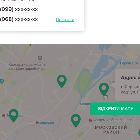
(099) ххх-хх-хх
(068) ххх-хх-хх
Показати
ВІДКРИТИ МАПУ