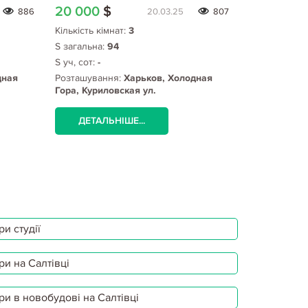
20 000
$
20 000
$
886
20.03.25
807
Кількість кімнат:
3
Кількість кім
S загальна:
94
S загальна:
4
S уч, сот:
-
S уч, сот:
3
дная
Розташування:
Харьков, Холодная
Розташуванн
Гора, Куриловская ул.
Гора, Смоле
ДЕТАЛЬНІШЕ...
ДЕТАЛЬ
и студії
ри на Салтівці
ри в новобудові на Салтівці