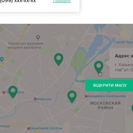
(099) ххх-хх-хх
Показати
ВІДКРИТИ МАПУ