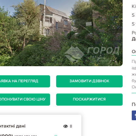
Кі
S
S 
Р
Д
О
Пр
а
жи
бу
АЯВКА НА ПЕРЕГЛЯД
ЗАМОВИТИ ДЗВІНОК
Ок
ОПОНУВАТИ СВОЮ ЦІНУ
ПОСКАРЖИТИСЯ
П
тактні дані
8