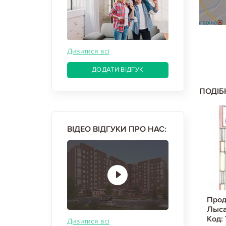
Дивитися всі
ДОДАТИ ВІДГУК
ПОДІБ
ВІДЕО ВІДГУКИ ПРО НАС:
лодная Гора,
Продам полдома, Холодная Гора,
Прод
д: 648485/85
Смоленский пер., Код: 811354/14
Лыса
Код: 
Дивитися всі