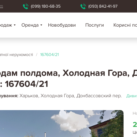
om
(099) 180-68-35
(093) 842-41-97
родаж
Оренда
Новобудови
Послуги
Корисні п
тної нерухомості
/
167604/21
дам полдома, Холодная Гора, Д
: 167604/21
шування:
Харьков, Холодная Гора, Донбассовский пер.
Дивит
Но
2
Ці