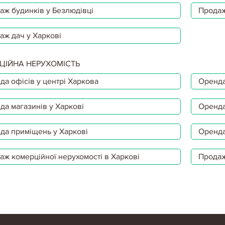
аж будинків у Безлюдівці
Продаж
аж дач у Харкові
ЦІЙНА НЕРУХОМІСТЬ
да офісів у центрі Харкова
Оренда
да магазинів у Харкові
Оренда
да приміщень у Харкові
Оренда
аж комерційної нерухомості в Харкові
Продаж