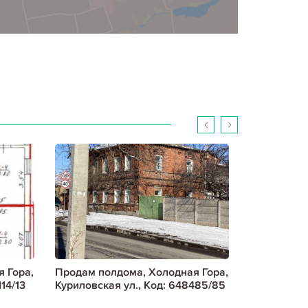
 Гора,
Продам полдома, Холодная Гора,
Продам пол
14/13
Куриловская ул., Код: 648485/85
Смоленский