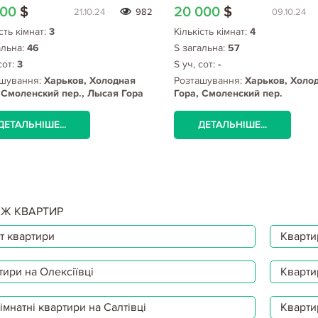
000
$
20 000
$
21.10.24
982
09.10.24
сть кімнат:
3
Кількість кімнат:
4
альна:
46
S загальна:
57
сот:
3
S уч, сот:
-
шування:
Харьков, Холодная
Розташування:
Харьков, Холо
 Смоленский пер., Лысая Гора
Гора, Смоленский пер.
ДЕТАЛЬНІШЕ...
ДЕТАЛЬНІШЕ...
Ж КВАРТИР
т квартири
Квартир
тири на Олексіївці
Кварти
мнатні квартири на Салтівці
Кварти