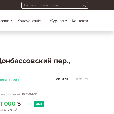
оради
Консультація
Журнал
Контакти
онбассовский пер.,
829
11.05.23
ися на мапі
мер об'єкта:
167604/21
1 000
$
ГРН
USD
2
на
467
$
/ м