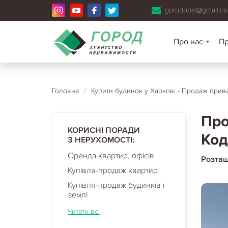
gorodpost@gmail.c
Про нас
П
Головна
/
Купити будинок у Харкові - Продаж прива
Про
КОРИСНІ ПОРАДИ
Код
З НЕРУХОМОСТІ:
Оренда квартир, офісів
Розта
Купівля-продаж квартир
Купівля-продаж будинків і
землі
Читати всі