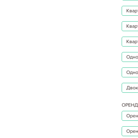
Квар
Квар
Квар
Однок
Одно
Двок
ОРЕНД
Орен
Орен