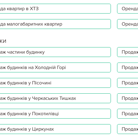
да квартир в ХТЗ
Оренда
да малогабаритних квартир
Оренда
КИ
аж частини будинку
Продаж
аж будинків на Холодній Горі
Продаж
аж будинків у Пісочині
Продаж
аж будинків у Черкаських Тишках
Продаж
аж будинків у Покотилівці
Продаж
аж будинків у Циркунах
Продаж