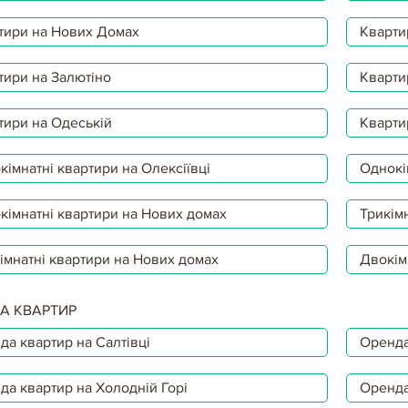
тири на Нових Домах
Кварти
тири на Залютіно
Кварти
тири на Одеській
Кварти
імнатні квартири на Олексіївці
Однокі
кімнатні квартири на Нових домах
Трикімн
імнатні квартири на Нових домах
Двокім
А КВАРТИР
да квартир на Салтівці
Оренда
да квартир на Холодній Горі
Оренда