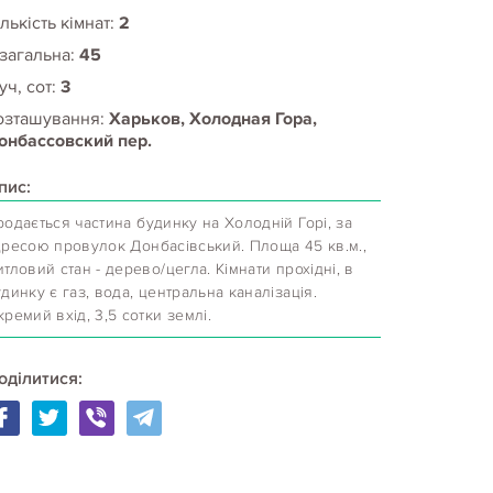
лькість кімнат:
2
 загальна:
45
уч, сот:
3
озташування:
Харьков, Холодная Гора,
онбассовский пер.
пис:
одається частина будинку на Холодній Горі, за
дресою провулок Донбасівський. Площа 45 кв.м.,
тловий стан - дерево/цегла. Кімнати прохідні, в
динку є газ, вода, центральна каналізація.
ремий вхід, 3,5 сотки землі.
оділитися: