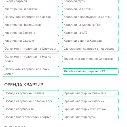
Смарт квартири
Квартири студії
Квартири на Олексіївці
Квартири на Салтівці
Двокімнатні квартири на Салтівці
Квартири в новобудові на Салтівці
Квартири на Нових Домах
Квартири на Холодній Горі
Квартири на Залютіно
Квартири на ХТЗ
Квартири на Одеській
Квартири в центрі Харкова
Однокімнатні квартири на Олексіївці
Однокімнатні квартири в новобудові
Однокімнатні квартири на Нових
Трикімнатні квартири на Олексіївці
домах
Двокімнатні квартири на Нових
Двокімнатні квартири на ХТЗ
домах
ОРЕНДА КВАРТИР
Оренда квартир на Салтівці
Оренда квартир на Олексіївці
Оренда квартир на Холодній Горі
Оренда квартир на Одеській
Оренда квартир в ХТЗ
Оренда квартир у П'ятихатках
Оренда малогабаритних квартир
Оренда квартир студій