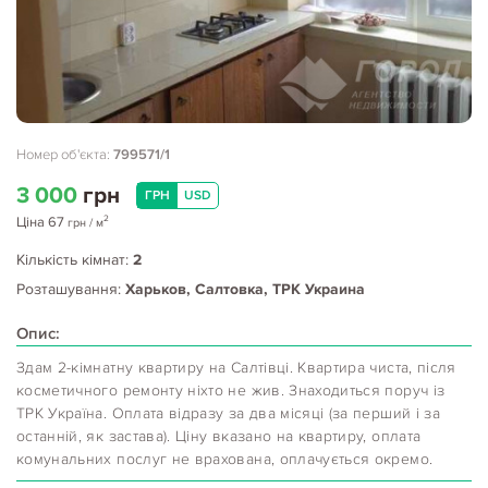
Номер об'єкта:
799571/1
3 000
грн
ГРН
USD
2
Ціна
67
грн
/ м
Кількість кімнат:
2
Розташування:
Харьков, Салтовка, ТРК Украина
Опис:
Здам 2-кімнатну квартиру на Салтівці. Квартира чиста, після
косметичного ремонту ніхто не жив. Знаходиться поруч із
ТРК Україна. Оплата відразу за два місяці (за перший і за
останній, як застава). Ціну вказано на квартиру, оплата
комунальних послуг не врахована, оплачується окремо.