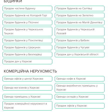
БУДИНКИ
Продаж частини будинку
Продаж будинків на Салтівці
Продаж будинків на Холодній Горі
Продаж будинків на Залютіно
Продаж будинків у Пісочині
Продаж будинків на Малій Данилівці
Продаж будинків у Черкаських
Продаж будинків у Черкаській
Тишках
Лозовій
Продаж будинків у Покотилівці
Продаж будинків у Бабаях
Продаж будинків у Циркунах
Продаж будинків у Чугуєві
Продаж будинків у Безлюдівці
Продаж дач у Харківській області
Продаж дач у Харкові
КОМЕРЦІЙНА НЕРУХОМІСТЬ
Оренда офісів у центрі Харкова
Оренда кафе в Харкові
Оренда виробничих приміщень у
Оренда магазинів у Харкові
Харкові
Оренда приміщень у Харкові
Оренда складів у Харкові
Продаж комерційної нерухомості в
Продаж офісів у Харкові
Харкові