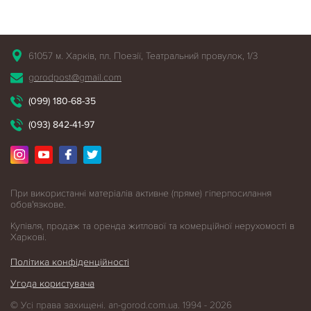
61057 м. Харків, пл. Поезії, Театральний провулок, 1/3
gorodpost@gmail.com
(099) 180-68-35
(093) 842-41-97
При використанні матеріалів активне (пряме) гіперпосилання
обов'язкове.
Купівля, продаж та оренда житлової
та комерційної нерухомості в
Харкові.
Політика конфіденційності
Угода користувача
© Усі права захищені. an-gorod.com.ua. 1994 - 2026