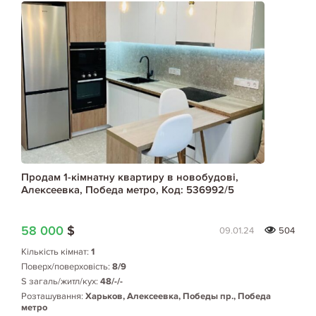
Продам 1-кімнатну квартиру в новобудові,
Алексеевка, Победа метро, Код: 536992/5
58 000
$
09.01.24
504
Кількість кімнат:
1
Поверх/поверховість:
8/9
S загаль/житл/кух:
48/-/-
Розташування:
Харьков, Алексеевка, Победы пр., Победа
метро