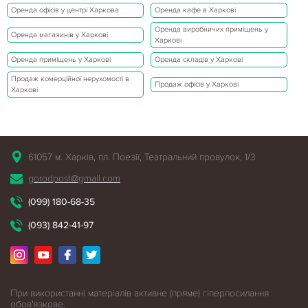
Оренда офісів у центрі Харкова
Оренда кафе в Харкові
Оренда виробничих приміщень у
Оренда магазинів у Харкові
Харкові
Оренда приміщень у Харкові
Оренда складів у Харкові
Продаж комерційної нерухомості в
Продаж офісів у Харкові
Харкові
61057 м. Харків, пл. Поезії, Театральний провулок, 1/3
gorodpost@gmail.com
(099) 180-68-35
(093) 842-41-97
При використанні матеріалів активне (пряме) гіперпосилання
обов'язкове.