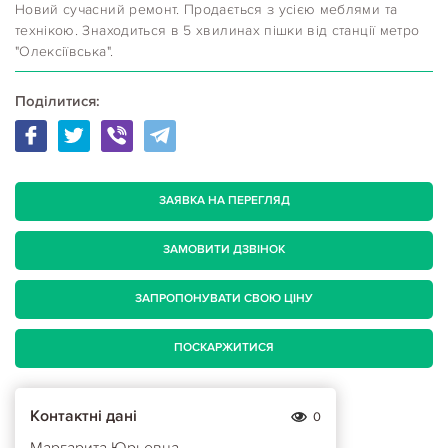
Новий сучасний ремонт. Продається з усією меблями та
технікою. Знаходиться в 5 хвилинах пішки від станції метро
"Олексіївська".
Поділитися:
ЗАЯВКА НА ПЕРЕГЛЯД
ЗАМОВИТИ ДЗВІНОК
ЗАПРОПОНУВАТИ СВОЮ ЦІНУ
ПОСКАРЖИТИСЯ
Контактні дані
0
Маргарита Юрьевна