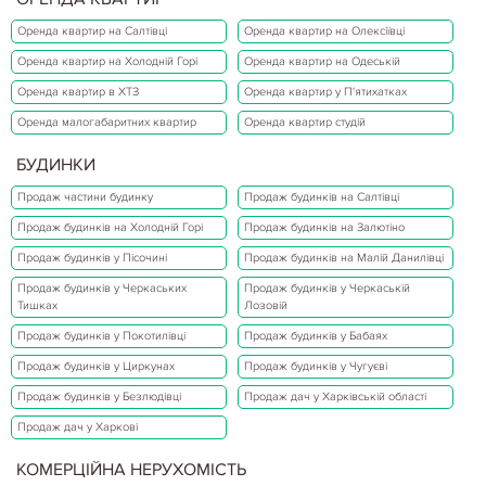
Оренда квартир на Салтівці
Оренда квартир на Олексіївці
Оренда квартир на Холодній Горі
Оренда квартир на Одеській
Оренда квартир в ХТЗ
Оренда квартир у П'ятихатках
Оренда малогабаритних квартир
Оренда квартир студій
БУДИНКИ
Продаж частини будинку
Продаж будинків на Салтівці
Продаж будинків на Холодній Горі
Продаж будинків на Залютіно
Продаж будинків у Пісочині
Продаж будинків на Малій Данилівці
Продаж будинків у Черкаських
Продаж будинків у Черкаській
Тишках
Лозовій
Продаж будинків у Покотилівці
Продаж будинків у Бабаях
Продаж будинків у Циркунах
Продаж будинків у Чугуєві
Продаж будинків у Безлюдівці
Продаж дач у Харківській області
Продаж дач у Харкові
КОМЕРЦІЙНА НЕРУХОМІСТЬ