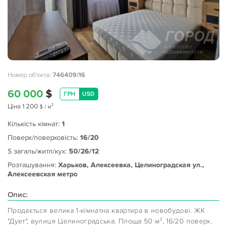
Номер об'єкта:
746409/16
60 000
$
ГРН
USD
2
Ціна
1 200
$
/ м
Кількість кімнат:
1
Поверх/поверховість:
16/20
S загаль/житл/кух:
50/26/12
Розташування:
Харьков, Алексеевка, Целиноградская ул.,
Алексеевская метро
Опис:
Продається велика 1-кімнатна квартира в новобудові. ЖК
"Дует", вулиця Целиноградська. Площа 50 м², 16/20 поверх.