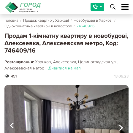
Головна
/
Продаж квартир у Харкові
/
Новобудови в Харкові
/
Однокомнатные квартиры в новострое
/
746409/16
Продам 1-кімнатну квартиру в новобудові,
Алексеевка, Алексеевская метро, Код:
746409/16
Розташування:
Харьков, Алексеевка, Целиноградская ул.,
Алексеевская метро
Дивитися на мапі
451
13.06.23