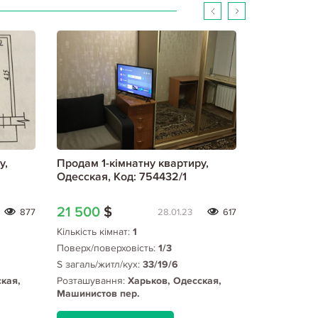
у,
Продам 1-кімнатну квартиру,
Продам 1-к
Одесская, Код: 754432/1
Одесская, 
Код: 79684
21 500
$
22 000
$
877
28.01.23
617
Кількість кімнат:
1
Кількість кім
Поверх/поверховість:
1/3
Поверх/пове
S загаль/житл/кух:
33/19/6
S загаль/жит
кая,
Розташування:
Харьков, Одесская,
Розташуванн
Машинистов пер.
Кинотеатр "