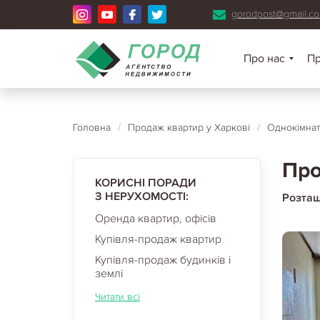
gorodpost@gmail.c
Про нас
П
Головна
/
Продаж квартир у Харкові
/
Однокімнат
Про
КОРИСНІ ПОРАДИ
З НЕРУХОМОСТІ:
Розта
Оренда квартир, офісів
Купівля-продаж квартир
Купівля-продаж будинків і
землі
Читати всі