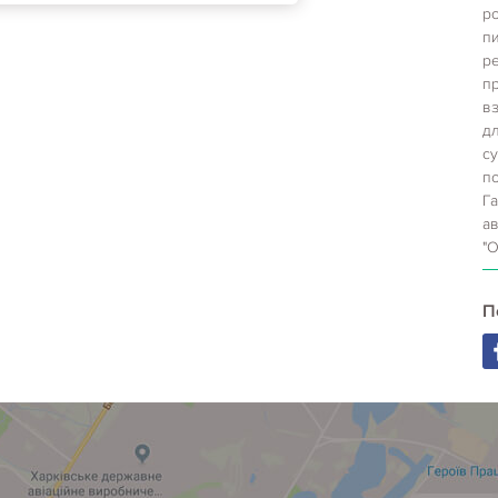
ро
пи
ре
пр
вз
д
су
по
Га
а
"О
П