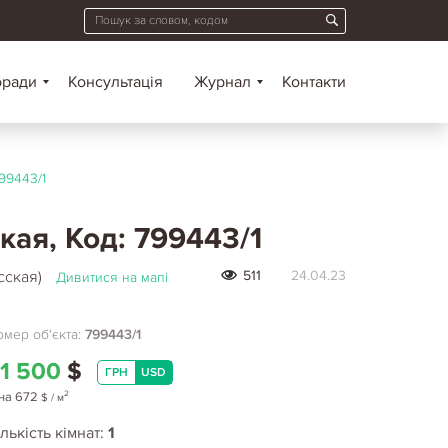
оради
Консультація
Журнал
Контакти
99443/1
кая, Код: 799443/1
сская)
511
24.04.23
Дивитися на мапі
мер об'єкта:
799443/1
1 500
$
ГРН
USD
2
на
672
$
/ м
лькість кімнат:
1