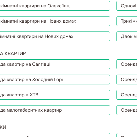
імнатні квартири на Олексіївці
Однокі
кімнатні квартири на Нових домах
Трикімн
імнатні квартири на Нових домах
Двокім
А КВАРТИР
да квартир на Салтівці
Оренда
да квартир на Холодній Горі
Оренда
да квартир в ХТЗ
Оренда
да малогабаритних квартир
Оренда
КИ