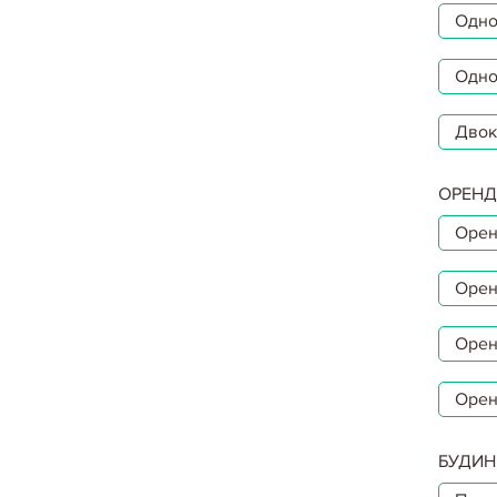
Однок
Одно
Двок
ОРЕНД
Орен
Орен
Орен
Орен
БУДИН