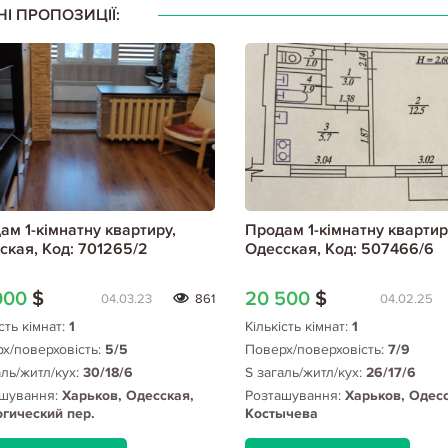
НІ ПРОПОЗИЦІЇ:
ам 1-кімнатну квартиру,
Продам 1-кімнатну квартир
ская, Код: 701265/2
Одесская, Код: 507466/6
000
$
20 500
$
04.03.23
861
04.02.25
сть кімнат:
1
Кількість кімнат:
1
х/поверховість:
5/5
Поверх/поверховість:
7/9
аль/житл/кух:
30/18/6
S загаль/житл/кух:
26/17/6
шування:
Харьков, Одесская,
Розташування:
Харьков, Одесс
гический пер.
Костычева