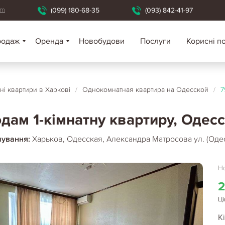
om
(099) 180-68-35
(093) 842-41-97
родаж
Оренда
Новобудови
Послуги
Корисні п
ні квартири в Харкові
/
Однокомнатная квартира на Одесской
/
7
дам 1-кімнатну квартиру, Одесс
шування:
Харьков, Одесская, Александра Матросова ул. (Оде
Но
2
Ці
Кі