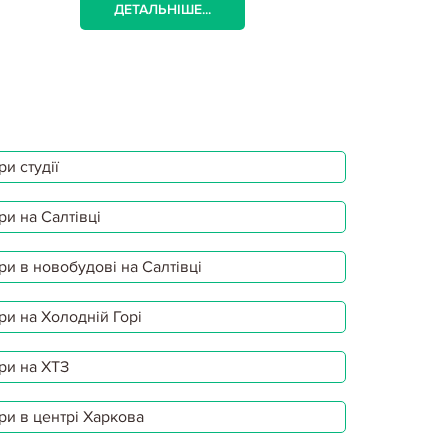
ДЕТАЛЬНІШЕ...
ДЕТАЛЬ
и студії
ри на Салтівці
ри в новобудові на Салтівці
ри на Холодній Горі
ри на ХТЗ
ри в центрі Харкова