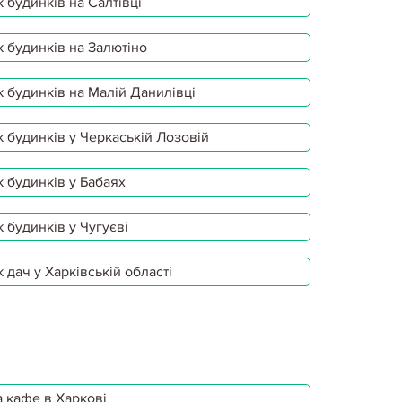
 будинків на Салтівці
 будинків на Залютіно
 будинків на Малій Данилівці
 будинків у Черкаській Лозовій
 будинків у Бабаях
 будинків у Чугуєві
 дач у Харківській області
 кафе в Харкові