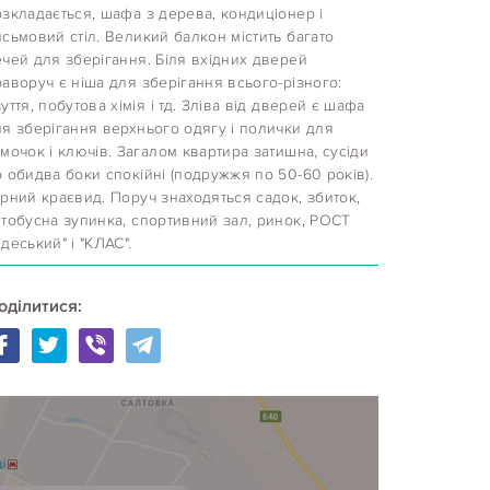
зкладається, шафа з дерева, кондиціонер і
сьмовий стіл. Великий балкон містить багато
чей для зберігання. Біля вхідних дверей
аворуч є ніша для зберігання всього-різного:
уття, побутова хімія і тд. Зліва від дверей є шафа
ля зберігання верхнього одягу і полички для
мочок і ключів. Загалом квартира затишна, сусіди
 обидва боки спокійні (подружжя по 50-60 років).
рний краєвид. Поруч знаходяться садок, збиток,
втобусна зупинка, спортивний зал, ринок, РОСТ
деський" і "КЛАС".
оділитися: