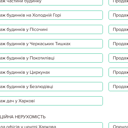
аж частини будинку
Продаж
аж будинків на Холодній Горі
Продаж
аж будинків у Пісочині
Продаж
аж будинків у Черкаських Тишках
Продаж
аж будинків у Покотилівці
Продаж
аж будинків у Циркунах
Продаж
аж будинків у Безлюдівці
Продаж
аж дач у Харкові
ЦІЙНА НЕРУХОМІСТЬ
да офісів у центрі Харкова
Оренда