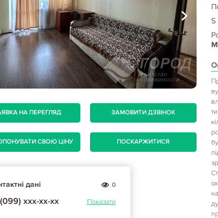
П
S
Р
М
О
Пр
ву
вл
ти
АЯВКА НА ПЕРЕГЛЯД
ЗАМОВИТИ ДЗВІНОК
кі
р
ОПОНУВАТИ СВОЮ ЦІНУ
ПОСКАРЖИТИСЯ
бу
пі
зр
Ст
ох
тактні дані
0
на
(099) ххх-хх-хх
Показати
д
пр