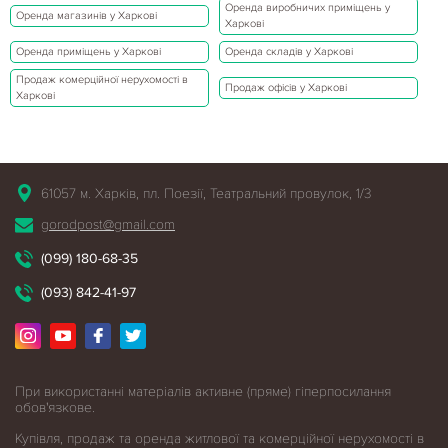
Оренда виробничих приміщень у
Оренда магазинів у Харкові
Харкові
Оренда приміщень у Харкові
Оренда складів у Харкові
Продаж комерційної нерухомості в
Продаж офісів у Харкові
Харкові
61057 м. Харків, пл. Поезії, Театральний провулок, 1/3
gorodpost@gmail.com
(099) 180-68-35
(093) 842-41-97
При використанні матеріалів активне (пряме) гіперпосилання
обов'язкове.
Купівля, продаж та оренда житлової
та комерційної нерухомості в