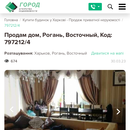
Головна
/
Купити будинок у Харкові - Продаж приватної нерухомості
/
797212/4
Продам дом, Рогань, Восточный, Код:
797212/4
Розташування:
Харьков, Рогань, Восточный
Дивитися на мапі
674
30.03.23