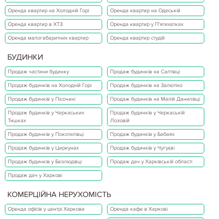
Оренда квартир на Холодній Горі
Оренда квартир на Одеській
Оренда квартир в ХТЗ
Оренда квартир у П'ятихатках
Оренда малогабаритних квартир
Оренда квартир студій
БУДИНКИ
Продаж частини будинку
Продаж будинків на Салтівці
Продаж будинків на Холодній Горі
Продаж будинків на Залютіно
Продаж будинків у Пісочині
Продаж будинків на Малій Данилівці
Продаж будинків у Черкаських
Продаж будинків у Черкаській
Тишках
Лозовій
Продаж будинків у Покотилівці
Продаж будинків у Бабаях
Продаж будинків у Циркунах
Продаж будинків у Чугуєві
Продаж будинків у Безлюдівці
Продаж дач у Харківській області
Продаж дач у Харкові
КОМЕРЦІЙНА НЕРУХОМІСТЬ
Оренда офісів у центрі Харкова
Оренда кафе в Харкові