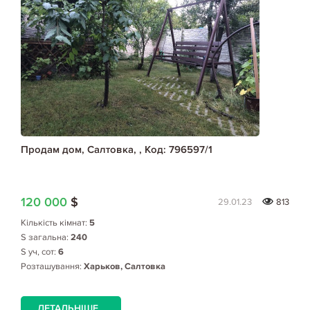
Продам дом, Салтовка, , Код: 796597/1
120 000
$
29.01.23
813
Кількість кімнат:
5
S загальна:
240
S уч, сот:
6
Розташування:
Харьков, Салтовка
ДЕТАЛЬНІШЕ...