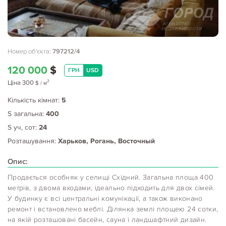
Номер об'єкта:
797212/4
120 000
$
ГРН
USD
2
Ціна
300
$
/ м
Кількість кімнат:
5
S загальна:
400
S уч, сот:
24
Розташування:
Харьков, Рогань, Восточный
Опис:
Продається особняк у селищі Східний. Загальна площа 400
метрів, з двома входами, ідеально підходить для двох сімей.
У будинку є всі центральні комунікації, а також виконано
ремонт і встановлено меблі. Ділянка землі площею 24 сотки,
на якій розташовані басейн, сауна і ландшафтний дизайн.