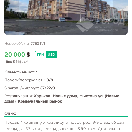
Номер об'єкта:
775211/1
20 000
$
ГРН
USD
2
Ціна
541
$
/ м
Кількість кімнат:
1
Поверх/поверховість:
9/9
S загаль/житл/кух:
37/22/9
Розташування:
Харьков, Новые дома, Ньютона ул. (Новые
дома), Коммунальный рынок
Опис:
Продам 1-комнатную квартиру в новострое. 9/9 этаж, общая
площадь - 37 кв.м., площадь кухни - 8.50 кв.м. Дом заселен,