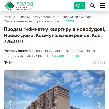
Головна
/
Продаж квартир у Харкові
/
Новобудови в Харкові
/
Однокомнатные квартиры в новострое
/
775211/1
Продам 1-кімнатну квартиру в новобудові,
Новые дома, Коммунальный рынок, Код:
775211/1
Розташування:
Харьков, Новые дома, Ньютона ул. (Новые
дома), Коммунальный рынок
Дивитися на мапі
544
29.03.23