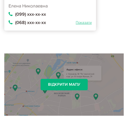
Елена Николаевна
(099) ххх-хх-хх
(068) ххх-хх-хх
Показати
ВІДКРИТИ МАПУ