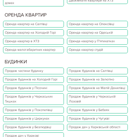
Двокімнатні квартири на ХТЗ
домах
ОРЕНДА КВАРТИР
Оренда квартир на Салтівці
Оренда квартир на Олексіївці
Оренда квартир на Холодній Горі
Оренда квартир на Одеській
Оренда квартир в ХТЗ
Оренда квартир у П'ятихатках
Оренда малогабаритних квартир
Оренда квартир студій
БУДИНКИ
Продаж частини будинку
Продаж будинків на Салтівці
Продаж будинків на Холодній Горі
Продаж будинків на Залютіно
Продаж будинків у Пісочині
Продаж будинків на Малій Данилівці
Продаж будинків у Черкаських
Продаж будинків у Черкаській
Тишках
Лозовій
Продаж будинків у Покотилівці
Продаж будинків у Бабаях
Продаж будинків у Циркунах
Продаж будинків у Чугуєві
Продаж будинків у Безлюдівці
Продаж дач у Харківській області
Продаж дач у Харкові