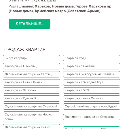
S загаль/житл/кух:
42/22/12
Розташування:
Харьков, Новые дома, Героев Харькова пр.
(Новые дома), Армейская метро (Советской Армии)
ДЕТАЛЬНІШЕ...
ПРОДАЖ КВАРТИР
Смарт квартири
Квартири студії
Квартири на Олексіївці
Квартири на Салтівці
Двокімнатні квартири на Салтівці
Квартири в новобудові на Салтівці
Квартири на Нових Домах
Квартири на Холодній Горі
Квартири на Залютіно
Квартири на ХТЗ
Квартири на Одеській
Квартири в центрі Харкова
Однокімнатні квартири на Олексіївці
Однокімнатні квартири в новобудові
Однокімнатні квартири на Нових
Трикімнатні квартири на Олексіївці
домах
Двокімнатні квартири на Нових