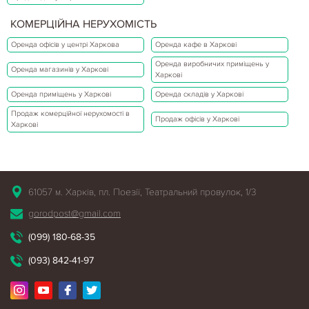
КОМЕРЦІЙНА НЕРУХОМІСТЬ
Оренда офісів у центрі Харкова
Оренда кафе в Харкові
Оренда виробничих приміщень у
Оренда магазинів у Харкові
Харкові
Оренда приміщень у Харкові
Оренда складів у Харкові
Продаж комерційної нерухомості в
Продаж офісів у Харкові
Харкові
61057 м. Харків, пл. Поезії, Театральний провулок, 1/3
gorodpost@gmail.com
(099) 180-68-35
(093) 842-41-97