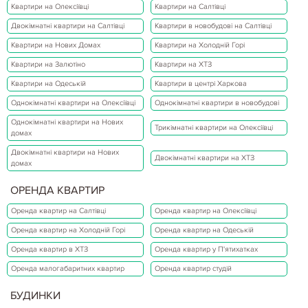
Квартири на Олексіївці
Квартири на Салтівці
Двокімнатні квартири на Салтівці
Квартири в новобудові на Салтівці
Квартири на Нових Домах
Квартири на Холодній Горі
Квартири на Залютіно
Квартири на ХТЗ
Квартири на Одеській
Квартири в центрі Харкова
Однокімнатні квартири на Олексіївці
Однокімнатні квартири в новобудові
Однокімнатні квартири на Нових
Трикімнатні квартири на Олексіївці
домах
Двокімнатні квартири на Нових
Двокімнатні квартири на ХТЗ
домах
ОРЕНДА КВАРТИР
Оренда квартир на Салтівці
Оренда квартир на Олексіївці
Оренда квартир на Холодній Горі
Оренда квартир на Одеській
Оренда квартир в ХТЗ
Оренда квартир у П'ятихатках
Оренда малогабаритних квартир
Оренда квартир студій
БУДИНКИ