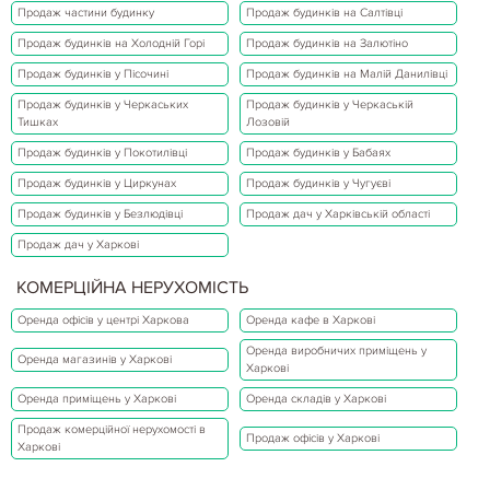
Продаж частини будинку
Продаж будинків на Салтівці
Продаж будинків на Холодній Горі
Продаж будинків на Залютіно
Продаж будинків у Пісочині
Продаж будинків на Малій Данилівці
Продаж будинків у Черкаських
Продаж будинків у Черкаській
Тишках
Лозовій
Продаж будинків у Покотилівці
Продаж будинків у Бабаях
Продаж будинків у Циркунах
Продаж будинків у Чугуєві
Продаж будинків у Безлюдівці
Продаж дач у Харківській області
Продаж дач у Харкові
КОМЕРЦІЙНА НЕРУХОМІСТЬ
Оренда офісів у центрі Харкова
Оренда кафе в Харкові
Оренда виробничих приміщень у
Оренда магазинів у Харкові
Харкові
Оренда приміщень у Харкові
Оренда складів у Харкові
Продаж комерційної нерухомості в
Продаж офісів у Харкові
Харкові