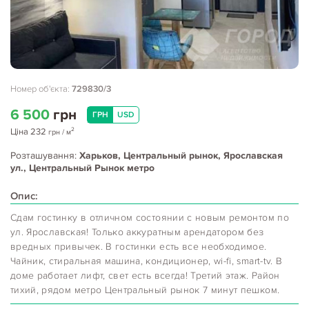
Номер об'єкта:
729830/3
6 500
грн
ГРН
USD
2
Ціна
232
грн
/ м
Розташування:
Харьков, Центральный рынок, Ярославская
ул., Центральный Рынок метро
Опис:
Сдам гостинку в отличном состоянии с новым ремонтом по
ул. Ярославская! Только аккуратным арендатором без
вредных привычек. В гостинки есть все необходимое.
Чайник, стиральная машина, кондиционер, wi-fi, smart-tv. В
доме работает лифт, свет есть всегда! Третий этаж. Район
тихий, рядом метро Центральный рынок 7 минут пешком.